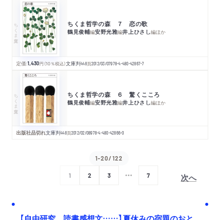
ちくま哲学の森 ７ 恋の歌
ちくま文庫
鶴見俊輔
安野光雅
井上ひさし
編
編
編
ほか
定価:
1,430
円
（10％税込）
文庫判
448
頁
2012/03/07
978-4-480-42867-7
ちくま哲学の森 ６ 驚くこころ
ちくま文庫
鶴見俊輔
安野光雅
井上ひさし
編
編
編
ほか
出版社品切れ
文庫判
448
頁
2012/02/08
978-4-480-42866-0
1-20/122
次へ
1
2
3
7
【自由研究、読書感想文……】夏休みの宿題のおと