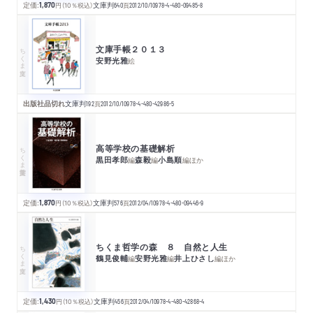
定価:
1,870
円
（10％税込）
文庫判
640
頁
2012/10/10
978-4-480-09485-8
文庫手帳２０１３
ちくま文庫
安野光雅
絵
出版社品切れ
文庫判
192
頁
2012/10/10
978-4-480-42986-5
高等学校の基礎解析
ちくま学芸文庫
黒田孝郎
森毅
小島順
編
編
編
ほか
定価:
1,870
円
（10％税込）
文庫判
576
頁
2012/04/10
978-4-480-09446-9
ちくま哲学の森 ８ 自然と人生
ちくま文庫
鶴見俊輔
安野光雅
井上ひさし
編
編
編
ほか
定価:
1,430
円
（10％税込）
文庫判
456
頁
2012/04/10
978-4-480-42868-4