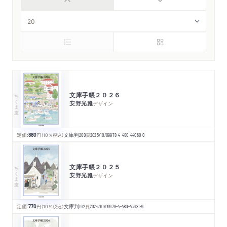
文庫手帳２０２６
ちくま文庫
安野光雅
デザイン
定価:
880
円
（10％税込）
文庫判
200
頁
2025/10/09
978-4-480-44060-0
文庫手帳２０２５
ちくま文庫
安野光雅
デザイン
定価:
770
円
（10％税込）
文庫判
192
頁
2024/10/09
978-4-480-43981-9