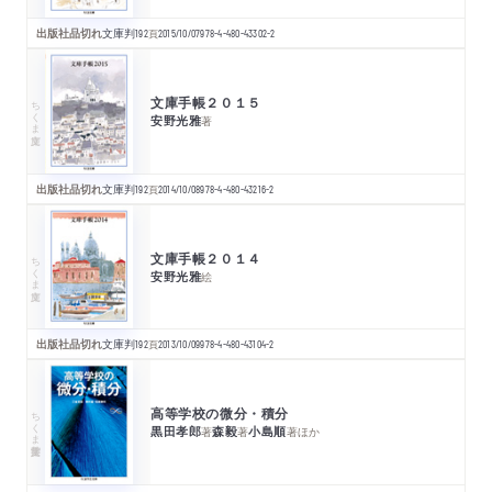
出版社品切れ
文庫判
192
頁
2015/10/07
978-4-480-43302-2
文庫手帳２０１５
ちくま文庫
安野光雅
著
出版社品切れ
文庫判
192
頁
2014/10/08
978-4-480-43216-2
文庫手帳２０１４
ちくま文庫
安野光雅
絵
出版社品切れ
文庫判
192
頁
2013/10/09
978-4-480-43104-2
高等学校の微分・積分
ちくま学芸文庫
黒田孝郎
森毅
小島順
著
著
著
ほか