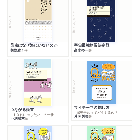
ちくまプリマー新書
ちくま新書
昆虫はなぜ海にいないのか
宇宙最強物質決定戦
朝野維起
高水裕一
著
著
ちくまプリマー新書
シリーズ・全集
マイテーマの探し方
つながる読書
─探究学習ってどうやるの？
─１０代に推したいこの一冊
片岡則夫
著
小池陽慈
編