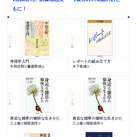
もに！
ちくま文庫
ちくま学芸文庫
考現学入門
レポートの組み立て方
今和次郎
藤森照信
木下是雄
著
編
著
ちくま文庫
ちくま文庫
身近な雑草の愉快な生きかた
身近な雑草の愉快な生きかた
三上修
稲垣栄洋
三上修
稲垣栄洋
著
著
著
著