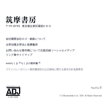
〒111-8755
東京都台東区蔵前2-5-3
会社概要
会社ロゴ・銘板について
太宰治賞
太宰治と筑摩書房
お問い合わせ
著作権について
出版目録
ソーシャルメディア
リンク集
サイトマップ
webちくま
ちくまの教科書
プライバシーポリシー
教科書採択の公正確保に関する基本方針
免責事項
PageTop
© Chikumashobo Ltd.
2024
All Rights Reserved.