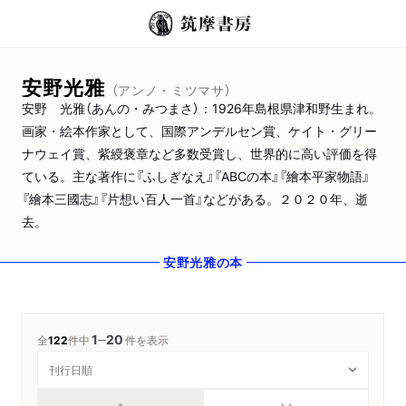
安野光雅
（アンノ・ミツマサ）
安野 光雅（あんの・みつまさ）：1926年島根県津和野生まれ。
画家・絵本作家として、国際アンデルセン賞、ケイト・グリー
ナウェイ賞、紫綬褒章など多数受賞し、世界的に高い評価を得
ている。主な著作に『ふしぎなえ』『ABCの本』『繪本平家物語』
『繪本三國志』『片想い百人一首』などがある。２０２０年、逝
去。
安野光雅
の本
1
20
─
全
122
件中
件を表示