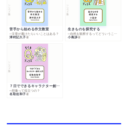
シリーズ・全集
シリーズ・全集
苦手から始める作文教室
生きものを探究する
─文章が書けたらいいことはある？
─自然を観察するってどういうこと？
津村記久子
小島渉
著
著
シリーズ・全集
７日でできるキャラクター創作入門
─想像って役立つの？
名取佐和子
著