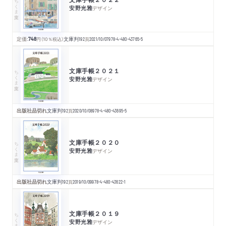
ちくま文庫
安野光雅
デザイン
定価:
748
円
（10％税込）
文庫判
192
頁
2021/10/07
978-4-480-43765-5
文庫手帳２０２１
ちくま文庫
安野光雅
デザイン
出版社品切れ
文庫判
192
頁
2020/10/08
978-4-480-43695-5
文庫手帳２０２０
ちくま文庫
安野光雅
デザイン
出版社品切れ
文庫判
192
頁
2019/10/09
978-4-480-43622-1
文庫手帳２０１９
ちくま文庫
安野光雅
デザイン