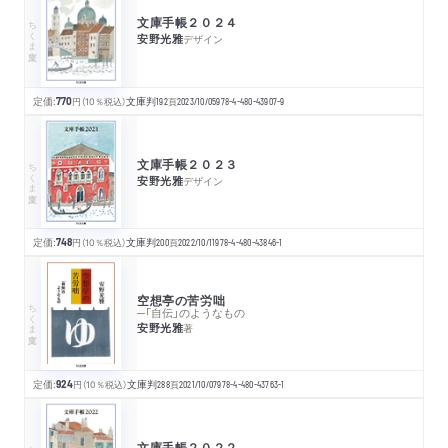
文庫手帳２０２４
ちくま文庫
安野光雅
デザイン
定価:
770
円
（10％税込）
文庫判
192
頁
2023/10/05
978-4-480-43907-9
文庫手帳２０２３
ちくま文庫
安野光雅
デザイン
定価:
748
円
（10％税込）
文庫判
200
頁
2022/10/11
978-4-480-43846-1
空想亭の苦労咄
ちくま文庫
─「自伝」のようなもの
安野光雅
著
定価:
924
円
（10％税込）
文庫判
288
頁
2021/10/07
978-4-480-43763-1
文庫手帳２０２２