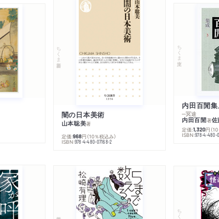
ちくま文庫
ちくま新書
内田百閒集
闇の日本美術
─冥途
内田百閒
佐
著
山本聡美
著
定価:
円
（1
1,320
ISBN:
978-4-480-
定価:
円
（10％税込み）
968
ISBN:
978-4-480-07168-2
ちくま文庫