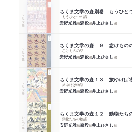
ちくま文学の森別巻 もうひと
シリーズ・全集
─もうひとつの話
安野光雅
森毅
井上ひさし
編
編
編
ちくま文学の森 ９ 怠けもの
シリーズ・全集
─怠けものの話
安野光雅
森毅
井上ひさし
編
編
編
ちくま文学の森１３ 旅ゆけば
シリーズ・全集
─旅ゆけば物語
安野光雅
森毅
井上ひさし
編
編
編
ちくま文学の森１２ 動物たち
シリーズ・全集
─動物たちの物語
安野光雅
森毅
井上ひさし
編
編
編