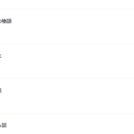
の物語
生
話
る話