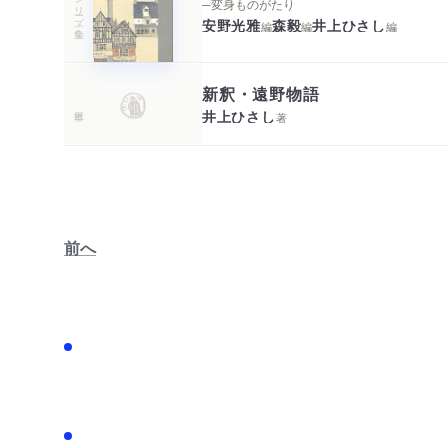
シリーズ・全集
─変身ものがたり
安野光雅
森毅
井上ひさし
編
編
編
新釈・遠野物語
井上ひさし
著
前へ