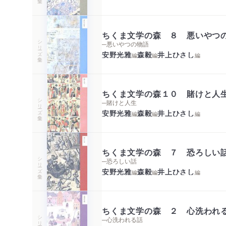
ちくま文学の森 ８ 悪いやつ
シリーズ・全集
─悪いやつの物語
安野光雅
森毅
井上ひさし
編
編
編
ちくま文学の森１０ 賭けと人
シリーズ・全集
─賭けと人生
安野光雅
森毅
井上ひさし
編
編
編
ちくま文学の森 ７ 恐ろしい
シリーズ・全集
─恐ろしい話
安野光雅
森毅
井上ひさし
編
編
編
ちくま文学の森 ２ 心洗われ
シリーズ・全集
─心洗われる話