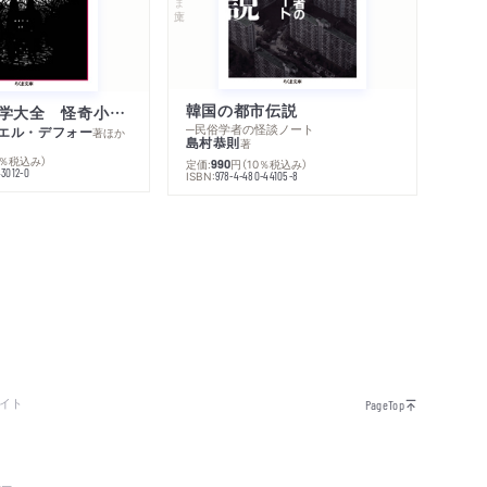
韓国の都市伝説
世界幻想文学大全 怪奇小説精華
─民俗学者の怪談ノート
エル・デフォー
著
ほか
島村恭則
著
0％税込み）
定価:
円
（10％税込み）
990
43012-0
ISBN:
978-4-480-44105-8
イト
PageTop
シー