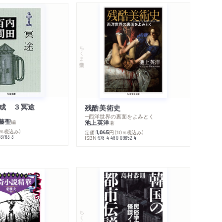
ちくま学芸文庫
成 ３冥途
残酷美術史
─西洋世界の裏面をよみとく
藤聖
池上英洋
編
著
0％税込み）
定価:
円
（10％税込み）
1,045
03763-3
ISBN:
978-4-480-09652-4
ちくま文庫