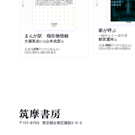
家が呼ぶ
まんが訳 稲生物怪録
─物件ホラー傑作選
朝宮運河
編
大塚英志
山本忠宏
監修
編
定価:
円
（10％税込み）
990
ISBN:
978-4-480-43669-6
定価:
円
（10％税込み）
1,078
ISBN:
978-4-480-07435-5
〒111-8755
東京都台東区蔵前2-5-3