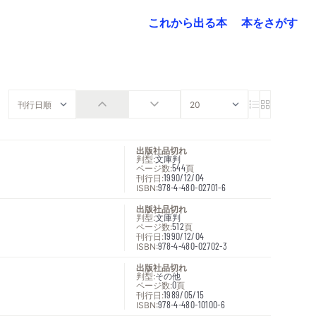
これから出る本
本をさがす
出版社品切れ
判型:
文庫判
ページ数:
544
頁
刊行日:
1990/12/04
ISBN:
978-4-480-02701-6
出版社品切れ
判型:
文庫判
ページ数:
512
頁
刊行日:
1990/12/04
ISBN:
978-4-480-02702-3
出版社品切れ
判型:
その他
ページ数:
0
頁
刊行日:
1989/05/15
ISBN:
978-4-480-10100-6