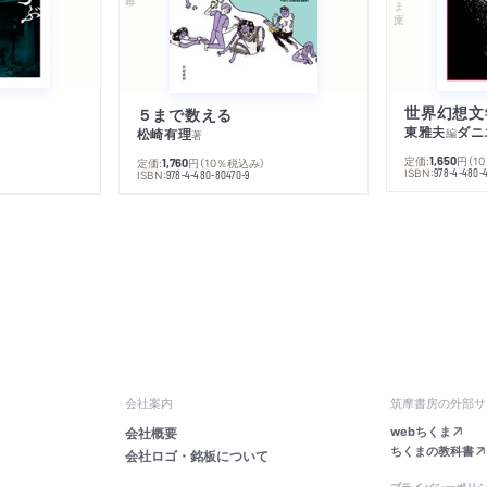
５まで数える
東雅夫
ダニ
松崎有理
編
著
定価:
円
（1
1,650
定価:
円
（10％税込み）
1,760
ISBN:
978-4-480-
ISBN:
978-4-480-80470-9
会社案内
筑摩書房の外部サ
webちくま
会社概要
ちくまの教科書
会社ロゴ・銘板について
プライバシーポリ