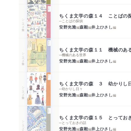
ちくま文学の森１４ ことばの
シリーズ・全集
─ことばの探偵
安野光雅
森毅
井上ひさし
編
編
編
ちくま文学の森１１ 機械のあ
シリーズ・全集
─機械のある世界
安野光雅
森毅
井上ひさし
編
編
編
ちくま文学の森 ３ 幼かりし
シリーズ・全集
─幼かりし日々
安野光雅
森毅
井上ひさし
編
編
編
ちくま文学の森１５ とってお
シリーズ・全集
─とっておきの話
安野光雅
森毅
井上ひさし
編
編
編