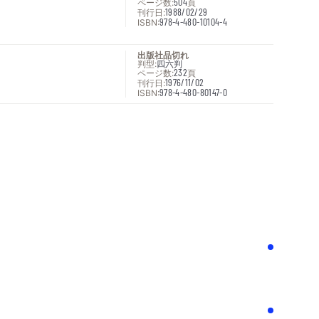
ページ数:
504
頁
刊行日:
1988/02/29
ISBN:
978-4-480-10104-4
出版社品切れ
判型:
四六判
ページ数:
232
頁
刊行日:
1976/11/02
ISBN:
978-4-480-80147-0
次へ