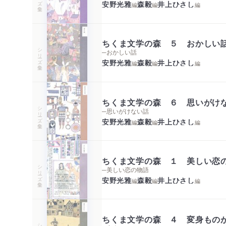
安野光雅
森毅
井上ひさし
編
編
編
ちくま文学の森 ５ おかしい
シリーズ・全集
─おかしい話
安野光雅
森毅
井上ひさし
編
編
編
ちくま文学の森 ６ 思いがけ
シリーズ・全集
─思いがけない話
安野光雅
森毅
井上ひさし
編
編
編
ちくま文学の森 １ 美しい恋
シリーズ・全集
─美しい恋の物語
安野光雅
森毅
井上ひさし
編
編
編
ちくま文学の森 ４ 変身もの