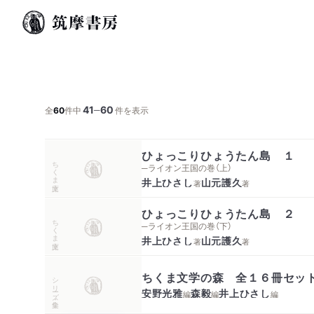
41
60
─
全
60
件中
件を表示
ひょっこりひょうたん島 １
ちくま文庫
─ライオン王国の巻（上）
井上ひさし
山元護久
著
著
ひょっこりひょうたん島 ２
ちくま文庫
─ライオン王国の巻（下）
井上ひさし
山元護久
著
著
ちくま文学の森 全１６冊セッ
シリーズ・全集
安野光雅
森毅
井上ひさし
編
編
編