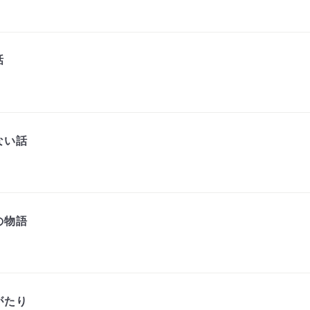
話
ない話
の物語
がたり