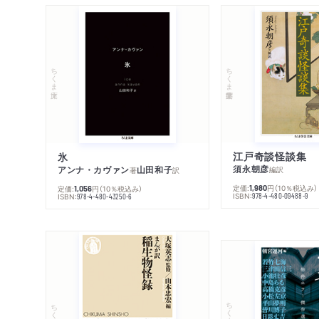
ちくま学芸文庫
ちくま文庫
江戸奇談怪談集
氷
須永朝彦
アンナ・カヴァン
山田和子
編訳
著
訳
定価:
円
（10％税込み）
定価:
円
（10％税込み）
1,980
1,056
ISBN:
ISBN:
978-4-480-09488-9
978-4-480-43250-6
ちくま文庫
ちくま新書