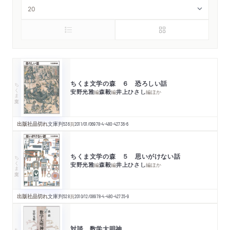
ちくま文学の森 ６ 恐ろしい話
ちくま文庫
安野光雅
森毅
井上ひさし
編
編
編
ほか
出版社品切れ
文庫判
536
頁
2011/01/06
978-4-480-42736-6
ちくま文学の森 ５ 思いがけない話
ちくま文庫
安野光雅
森毅
井上ひさし
編
編
編
ほか
出版社品切れ
文庫判
528
頁
2010/12/08
978-4-480-42735-9
対談 数学大明神