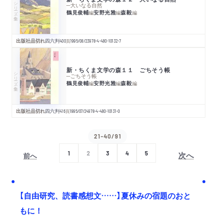
シリーズ・全集
─大いなる自然
鶴見俊輔
安野光雅
森毅
編
編
編
出版社品切れ
四六判
400
頁
1995/08/23
978-4-480-10132-7
新・ちくま文学の森１１ ごちそう帳
シリーズ・全集
─ごちそう帳
鶴見俊輔
安野光雅
森毅
編
編
編
出版社品切れ
四六判
416
頁
1995/07/24
978-4-480-10131-0
21-40/91
次へ
1
2
3
4
5
前へ
【自由研究、読書感想文……】夏休みの宿題のおと
もに！