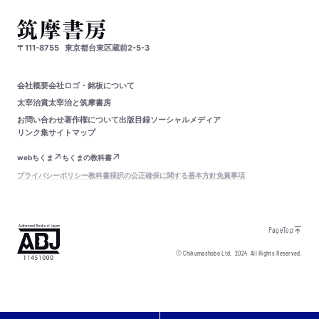
〒111-8755
東京都台東区蔵前2-5-3
会社概要
会社ロゴ・銘板について
太宰治賞
太宰治と筑摩書房
お問い合わせ
著作権について
出版目録
ソーシャルメディア
リンク集
サイトマップ
webちくま
ちくまの教科書
プライバシーポリシー
教科書採択の公正確保に関する基本方針
免責事項
PageTop
© Chikumashobo Ltd.
2024
All Rights Reserved.