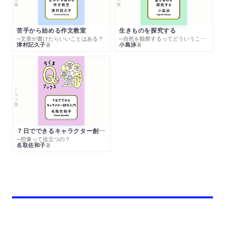
苦手から始める作文教室
生きものを探究する
─文章が書けたらいいことはある？
─自然を観察するってどういうこと？
津村記久子
小島渉
著
著
シリーズ・全集
７日でできるキャラクター創作入門
─想像って役立つの？
名取佐和子
著