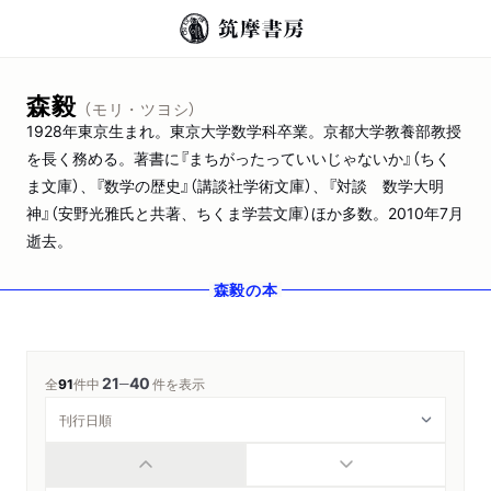
森毅
（モリ・ツヨシ）
1928年東京生まれ。東京大学数学科卒業。京都大学教養部教授
を長く務める。著書に『まちがったっていいじゃないか』（ちく
ま文庫）、『数学の歴史』（講談社学術文庫）、『対談 数学大明
神』（安野光雅氏と共著、ちくま学芸文庫）ほか多数。2010年7月
逝去。
森毅
の本
21
40
─
全
91
件中
件を表示