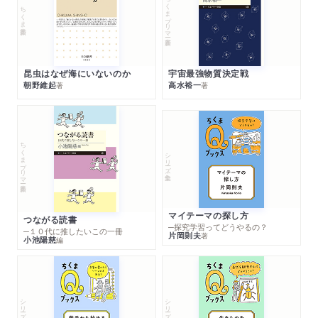
ちくまプリマー新書
ちくま新書
昆虫はなぜ海にいないのか
宇宙最強物質決定戦
朝野維起
高水裕一
著
著
ちくまプリマー新書
シリーズ・全集
マイテーマの探し方
つながる読書
─探究学習ってどうやるの？
─１０代に推したいこの一冊
片岡則夫
著
小池陽慈
編
シリーズ・全集
シリーズ・全集