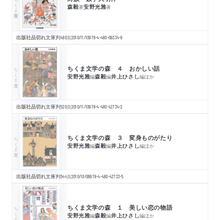
ちくま学芸文庫
森毅
安野光雅
著
著
出版社品切れ
文庫判
480
頁
2010/11/10
978-4-480-09334-9
ちくま文学の森 ４ おかしい話
ちくま文庫
安野光雅
森毅
井上ひさし
編
編
編
ほか
出版社品切れ
文庫判
520
頁
2010/11/10
978-4-480-42734-2
ちくま文学の森 ３ 変身ものがたり
ちくま文庫
安野光雅
森毅
井上ひさし
編
編
編
ほか
出版社品切れ
文庫判
544
頁
2010/10/06
978-4-480-42733-5
ちくま文学の森 １ 美しい恋の物語
ちくま文庫
安野光雅
森毅
井上ひさし
編
編
編
ほか