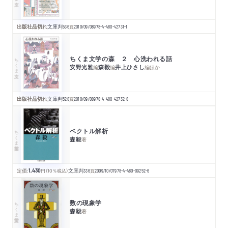
出版社品切れ
文庫判
536
頁
2010/09/08
978-4-480-42731-1
ちくま文学の森 ２ 心洗われる話
ちくま文庫
安野光雅
森毅
井上ひさし
編
編
編
ほか
出版社品切れ
文庫判
528
頁
2010/09/08
978-4-480-42732-8
ベクトル解析
ちくま学芸文庫
森毅
著
定価:
1,430
円
（10％税込）
文庫判
336
頁
2009/10/07
978-4-480-09252-6
数の現象学
ちくま学芸文庫
森毅
著