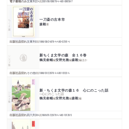
電子書籍のみ
文庫判
224
頁
2001/08/08
978-4-480-08658-7
一刀斎の古本市
ちくま文庫
森毅
著
出版社品切れ
文庫判
0
頁
1996/09/24
978-4-480-03191-4
新ちくま文学の森 全１６巻
シリーズ・全集
鶴見俊輔
安野光雅
森毅
編
編
編
ほか
出版社品切れ
その他
0
頁
1996/01/22
978-4-480-10120-4
新・ちくま文学の森１６ 心にのこった話
シリーズ・全集
─心にのこった話
鶴見俊輔
安野光雅
森毅
編
編
編
出版社品切れ
四六判
384
頁
1996/01/22
978-4-480-10136-5