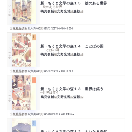
新・ちくま文学の森１５ 絵のある世界
シリーズ・全集
─絵のある世界
鶴見俊輔
安野光雅
森毅
編
編
編
出版社品切れ
四六判
400
頁
1995/12/20
978-4-480-10135-8
新・ちくま文学の森１４ ことばの国
シリーズ・全集
─ことばの国
鶴見俊輔
安野光雅
森毅
編
編
編
出版社品切れ
四六判
400
頁
1995/10/25
978-4-480-10134-1
新・ちくま文学の森１３ 世界は笑う
シリーズ・全集
─世界は笑う
鶴見俊輔
安野光雅
森毅
編
編
編
出版社品切れ
四六判
400
頁
1995/09/25
978-4-480-10133-4
新・ちくま文学の森１２ 大いなる自然