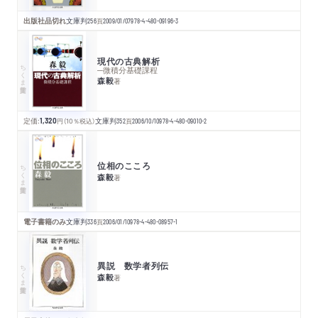
出版社品切れ
文庫判
256
頁
2009/01/07
978-4-480-09196-3
現代の古典解析
ちくま学芸文庫
─微積分基礎課程
森毅
著
定価:
1,320
円
（10％税込）
文庫判
352
頁
2006/10/10
978-4-480-09010-2
位相のこころ
ちくま学芸文庫
森毅
著
電子書籍のみ
文庫判
336
頁
2006/01/10
978-4-480-08957-1
異説 数学者列伝
ちくま学芸文庫
森毅
著