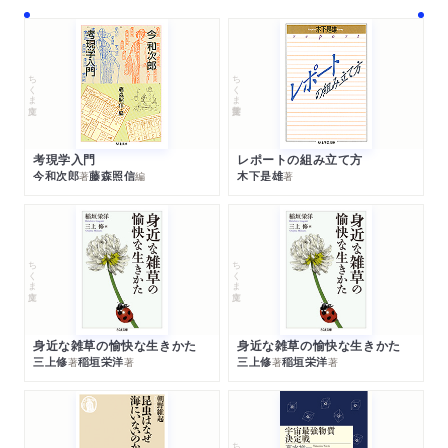
ちくま文庫
ちくま学芸文庫
考現学入門
レポートの組み立て方
今和次郎
藤森照信
木下是雄
著
編
著
ちくま文庫
ちくま文庫
身近な雑草の愉快な生きかた
身近な雑草の愉快な生きかた
三上修
稲垣栄洋
三上修
稲垣栄洋
著
著
著
著