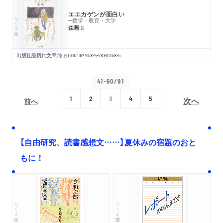
エエカゲンが面白い
ちくま文庫
─数学・教育・大学
森毅
著
出版社品切れ
文庫判
0
頁
1991/10/24
978-4-480-02568-5
41-60/91
次へ
1
2
3
4
5
前へ
【自由研究、読書感想文……】夏休みの宿題のおと
もに！
ちくま文庫
ちくま学芸文庫