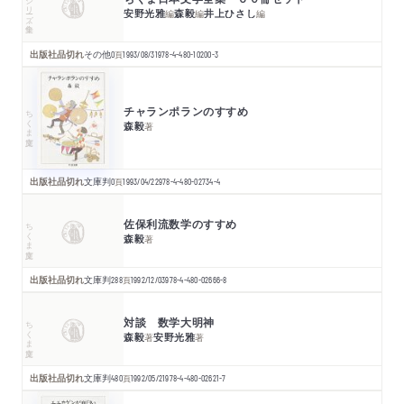
シリーズ・全集
安野光雅
森毅
井上ひさし
編
編
編
出版社品切れ
その他
0
頁
1993/08/31
978-4-480-10200-3
チャランポランのすすめ
ちくま文庫
森毅
著
出版社品切れ
文庫判
0
頁
1993/04/22
978-4-480-02734-4
佐保利流数学のすすめ
ちくま文庫
森毅
著
出版社品切れ
文庫判
288
頁
1992/12/03
978-4-480-02666-8
対談 数学大明神
ちくま文庫
森毅
安野光雅
著
著
出版社品切れ
文庫判
480
頁
1992/05/21
978-4-480-02621-7