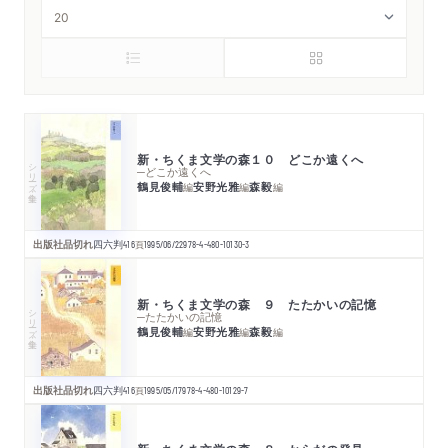
新・ちくま文学の森１０ どこか遠くへ
シリーズ・全集
─どこか遠くへ
鶴見俊輔
安野光雅
森毅
編
編
編
出版社品切れ
四六判
416
頁
1995/06/22
978-4-480-10130-3
新・ちくま文学の森 ９ たたかいの記憶
シリーズ・全集
─たたかいの記憶
鶴見俊輔
安野光雅
森毅
編
編
編
出版社品切れ
四六判
416
頁
1995/05/17
978-4-480-10129-7