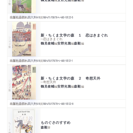
出版社品切れ
四六判
416
頁
1994/11/15
978-4-480-10123-5
新・ちくま文学の森 １ 恋はきまぐれ
シリーズ・全集
─恋はきまぐれ
鶴見俊輔
安野光雅
森毅
編
編
編
出版社品切れ
四六判
416
頁
1994/10/17
978-4-480-10121-1
新・ちくま文学の森 ２ 奇想天外
シリーズ・全集
─奇想天外
鶴見俊輔
安野光雅
森毅
編
編
編
出版社品切れ
四六判
416
頁
1994/10/17
978-4-480-10122-8
ものぐさのすすめ
ちくま文庫
森毅
著