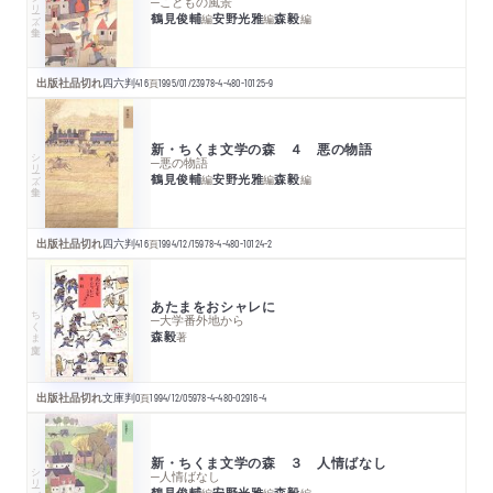
シリーズ・全集
─こどもの風景
鶴見俊輔
安野光雅
森毅
編
編
編
出版社品切れ
四六判
416
頁
1995/01/23
978-4-480-10125-9
新・ちくま文学の森 ４ 悪の物語
シリーズ・全集
─悪の物語
鶴見俊輔
安野光雅
森毅
編
編
編
出版社品切れ
四六判
416
頁
1994/12/15
978-4-480-10124-2
あたまをおシャレに
ちくま文庫
─大学番外地から
森毅
著
出版社品切れ
文庫判
0
頁
1994/12/05
978-4-480-02916-4
新・ちくま文学の森 ３ 人情ばなし
シリーズ・全集
─人情ばなし
鶴見俊輔
安野光雅
森毅
編
編
編