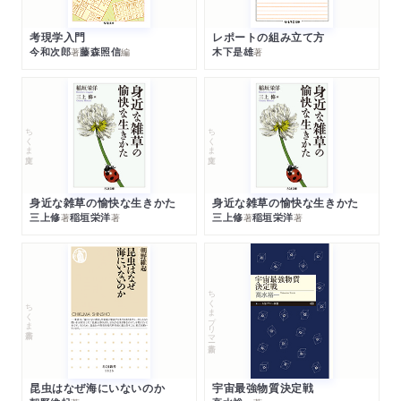
考現学入門
レポートの組み立て方
今和次郎
藤森照信
木下是雄
著
編
著
ちくま文庫
ちくま文庫
身近な雑草の愉快な生きかた
身近な雑草の愉快な生きかた
三上修
稲垣栄洋
三上修
稲垣栄洋
著
著
著
著
ちくまプリマー新書
ちくま新書
昆虫はなぜ海にいないのか
宇宙最強物質決定戦