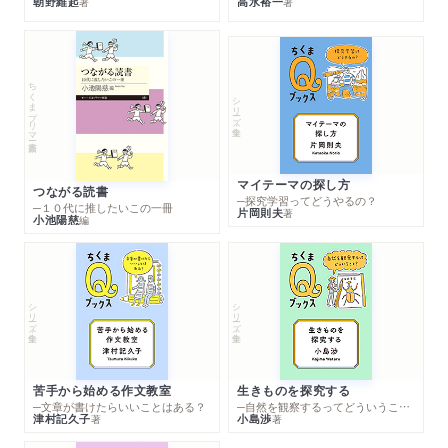
朝野維起
高水裕一
著
著
ちくまプリマー新書
シリーズ・全集
マイテーマの探し方
つながる読書
─探究学習ってどうやるの？
─１０代に推したいこの一冊
片岡則夫
著
小池陽慈
編
シリーズ・全集
シリーズ・全集
苦手から始める作文教室
生きものを探究する
─文章が書けたらいいことはある？
─自然を観察するってどういうこと？
津村記久子
小島渉
著
著