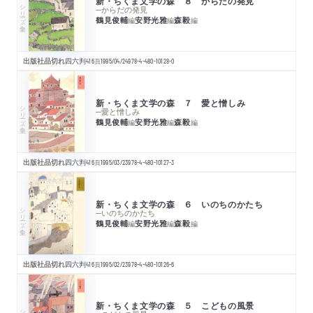
新・ちくま文学の森 ８ からだの発見
シリーズ・全集
─からだの発見
鶴見俊輔
安野光雅
森毅
編
編
編
出版社品切れ
四六判
416
頁
1995/04/24
978-4-480-10128-0
新・ちくま文学の森 ７ 愛と憎しみ
シリーズ・全集
─愛と憎しみ
鶴見俊輔
安野光雅
森毅
編
編
編
出版社品切れ
四六判
416
頁
1995/03/23
978-4-480-10127-3
新・ちくま文学の森 ６ いのちのかたち
シリーズ・全集
─いのちのかたち
鶴見俊輔
安野光雅
森毅
編
編
編
出版社品切れ
四六判
416
頁
1995/02/23
978-4-480-10126-6
新・ちくま文学の森 ５ こどもの風景