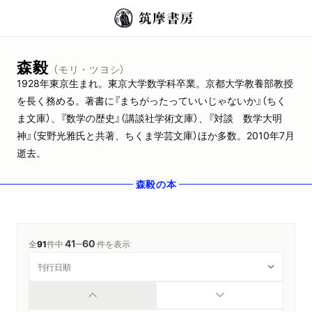
森毅
（モリ・ツヨシ）
1928年東京生まれ。東京大学数学科卒業。京都大学教養部教授
を長く務める。著書に『まちがったっていいじゃないか』（ちく
ま文庫）、『数学の歴史』（講談社学術文庫）、『対談 数学大明
神』（安野光雅氏と共著、ちくま学芸文庫）ほか多数。2010年7月
逝去。
森毅
の本
41
60
─
全
91
件中
件を表示