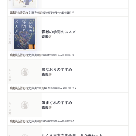
出版社品切れ
文庫判
0
頁
1994/05/24
978-4-480-02861-7
森毅の学問のススメ
ちくま文庫
森毅
著
出版社品切れ
文庫判
0
頁
1994/02/24
978-4-480-02841-9
居なおりのすすめ
ちくま文庫
森毅
著
出版社品切れ
文庫判
288
頁
1993/12/06
978-4-480-02817-4
気まぐれのすすめ
ちくま文庫
森毅
著
出版社品切れ
文庫判
0
頁
1993/09/22
978-4-480-02773-3
ちくま日本文学全集 ６０冊セット