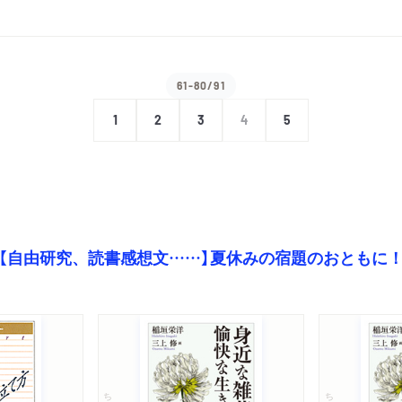
61-80/91
1
2
3
4
5
【自由研究、読書感想文……】夏休みの宿題のおともに
ちくま文庫
ちくま文庫