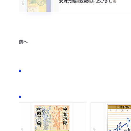
安野光雅
森毅
井上ひさし
編
編
編
前へ
ちくま文庫
ちくま学芸文庫