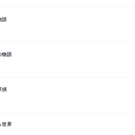
物語
の物語
探偵
る世界