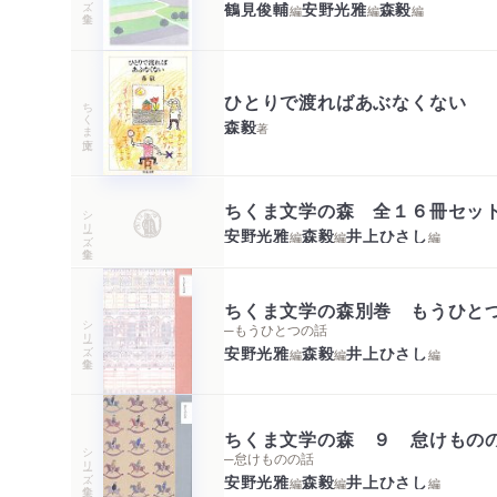
鶴見俊輔
安野光雅
森毅
編
編
編
ひとりで渡ればあぶなくない
ちくま文庫
森毅
著
ちくま文学の森 全１６冊セッ
シリーズ・全集
安野光雅
森毅
井上ひさし
編
編
編
ちくま文学の森別巻 もうひと
シリーズ・全集
─もうひとつの話
安野光雅
森毅
井上ひさし
編
編
編
ちくま文学の森 ９ 怠けもの
シリーズ・全集
─怠けものの話
安野光雅
森毅
井上ひさし
編
編
編