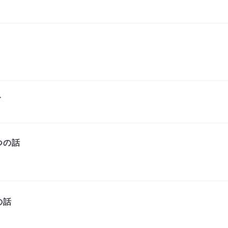
ト
つの話
の話