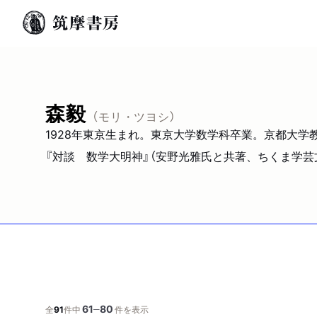
森毅
（モリ・ツヨシ）
1928年東京生まれ。東京大学数学科卒業。京都大学
『対談 数学大明神』（安野光雅氏と共著、ちくま学芸文
61
80
─
全
91
件中
件を表示