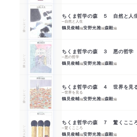
ちくま哲学の森 ５ 自然と人
シリーズ・全集
─自然と人生
鶴見俊輔
安野光雅
森毅
編
編
編
ちくま哲学の森 ３ 悪の哲学
シリーズ・全集
─悪の哲学
鶴見俊輔
安野光雅
森毅
編
編
編
ちくま哲学の森 ４ 世界を見
シリーズ・全集
─世界を見る
鶴見俊輔
安野光雅
森毅
編
編
編
ちくま哲学の森 ７ 驚くここ
シリーズ・全集
─驚くこころ
鶴見俊輔
安野光雅
森毅
編
編
編