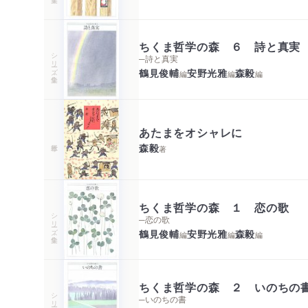
ちくま哲学の森 ６ 詩と真実
シリーズ・全集
─詩と真実
鶴見俊輔
安野光雅
森毅
編
編
編
あたまをオシャレに
森毅
著
ちくま哲学の森 １ 恋の歌
シリーズ・全集
─恋の歌
鶴見俊輔
安野光雅
森毅
編
編
編
ちくま哲学の森 ２ いのちの
シリーズ・全集
─いのちの書