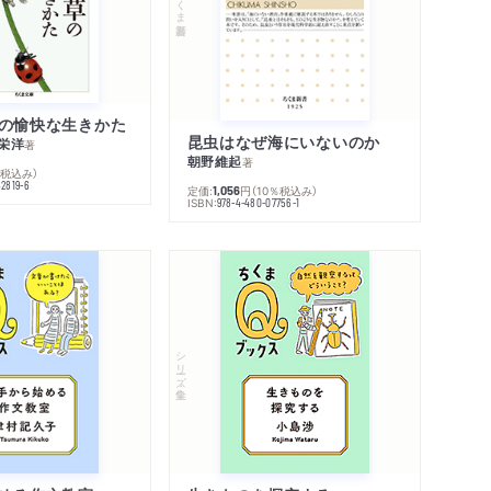
の愉快な生きかた
昆虫はなぜ海にいないのか
栄洋
著
朝野維起
著
％税込み）
42819-6
定価:
円
（10％税込み）
1,056
ISBN:
978-4-480-07756-1
シリーズ・全集