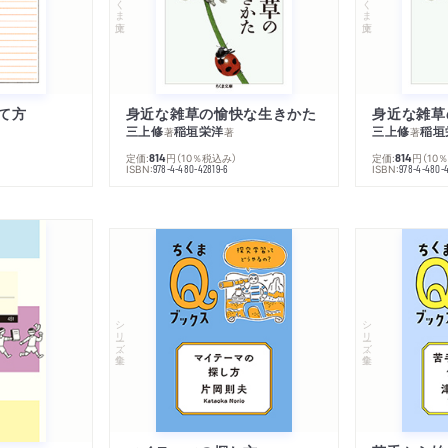
て方
身近な雑草の愉快な生きかた
身近な雑草
三上修
稲垣栄洋
三上修
稲垣
著
著
著
定価:
円
（10％税込み）
定価:
円
（10
814
814
ISBN:
ISBN:
978-4-480-42819-6
978-4-480-
シリーズ・全集
シリーズ・全集