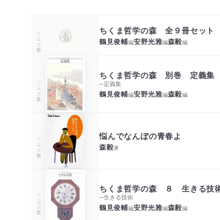
ちくま哲学の森 全９冊セット
シリーズ・全集
鶴見俊輔
安野光雅
森毅
編
編
編
ちくま哲学の森 別巻 定義集
シリーズ・全集
─定義集
鶴見俊輔
安野光雅
森毅
編
編
編
悩んでなんぼの青春よ
シリーズ・全集
森毅
著
ちくま哲学の森 ８ 生きる技
シリーズ・全集
─生きる技術
鶴見俊輔
安野光雅
森毅
編
編
編