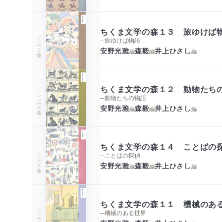
ちくま文学の森１３ 旅ゆけば
シリーズ・全集
─旅ゆけば物語
安野光雅
森毅
井上ひさし
編
編
編
ちくま文学の森１２ 動物たち
シリーズ・全集
─動物たちの物語
安野光雅
森毅
井上ひさし
編
編
編
ちくま文学の森１４ ことばの
シリーズ・全集
─ことばの探偵
安野光雅
森毅
井上ひさし
編
編
編
ちくま文学の森１１ 機械のあ
シリーズ・全集
─機械のある世界