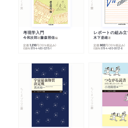
考現学入門
レポートの組み立
今和次郎
藤森照信
木下是雄
著
編
著
定価:
円
（10％税込み）
定価:
円
（10％税込み）
1,210
902
ISBN:
ISBN:
978-4-480-02115-1
978-4-480-08121-6
ちくまプリマー新書
ちくまプリマー新書