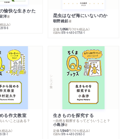
の愉快な生きかた
昆虫はなぜ海にいないのか
栄洋
著
朝野維起
著
％税込み）
42819-6
定価:
円
（10％税込み）
1,056
ISBN:
978-4-480-07756-1
シリーズ・全集
める作文教室
生きものを探究する
らいいことはある？
─自然を観察するってどういうこと？
小島渉
著
0％税込み）
定価:
円
（10％税込み）
1,540
ISBN:
5138-1
978-4-480-25163-3