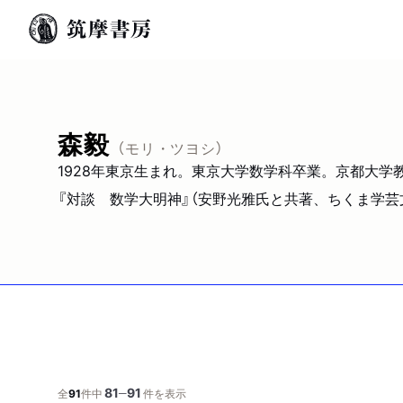
森毅
（モリ・ツヨシ）
1928年東京生まれ。東京大学数学科卒業。京都大学
『対談 数学大明神』（安野光雅氏と共著、ちくま学芸文
81
91
─
全
91
件中
件を表示