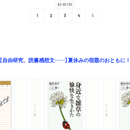
81-91/91
1
2
3
4
5
【自由研究、読書感想文……】夏休みの宿題のおともに
ちくま文庫
ちくま文庫