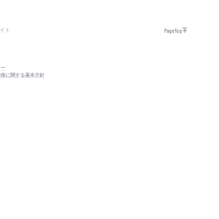
イト
PageTop
シー
確保に関する基本方針