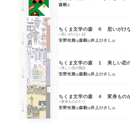
ちくま文庫
森毅
著
ちくま文学の森 ６ 思いがけ
シリーズ・全集
─思いがけない話
安野光雅
森毅
井上ひさし
編
編
編
ちくま文学の森 １ 美しい恋
シリーズ・全集
─美しい恋の物語
安野光雅
森毅
井上ひさし
編
編
編
ちくま文学の森 ４ 変身もの
シリーズ・全集
─変身ものがたり
安野光雅
森毅
井上ひさし
編
編
編