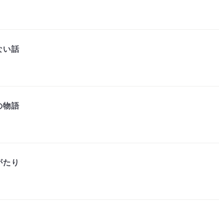
ない話
の物語
がたり