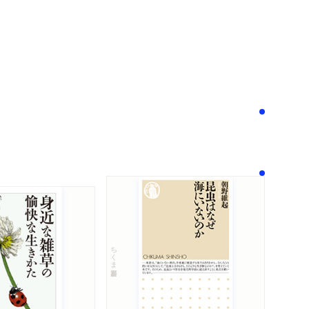
次へ
！
ちくま新書