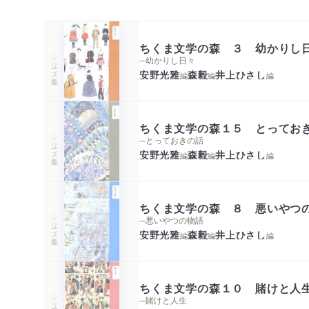
ちくま文学の森 ３ 幼かりし
シリーズ・全集
─幼かりし日々
安野光雅
森毅
井上ひさし
編
編
編
ちくま文学の森１５ とってお
シリーズ・全集
─とっておきの話
安野光雅
森毅
井上ひさし
編
編
編
ちくま文学の森 ８ 悪いやつ
シリーズ・全集
─悪いやつの物語
安野光雅
森毅
井上ひさし
編
編
編
ちくま文学の森１０ 賭けと人
シリーズ・全集
─賭けと人生