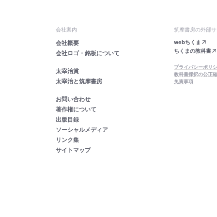
会社案内
筑摩書房の外部サ
webちくま
会社概要
ちくまの教科書
会社ロゴ・銘板について
プライバシーポリ
太宰治賞
教科書採択の公正
太宰治と筑摩書房
免責事項
お問い合わせ
著作権について
出版目録
ソーシャルメディア
リンク集
サイトマップ