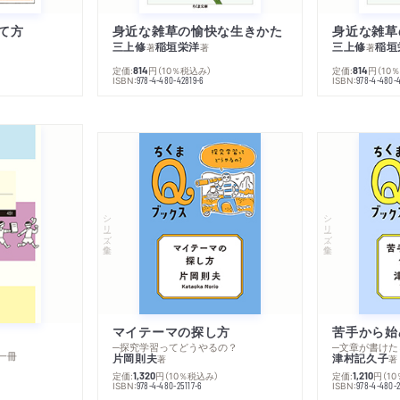
て方
身近な雑草の愉快な生きかた
身近な雑草
三上修
稲垣栄洋
三上修
稲垣
著
著
著
定価:
円
（10％税込み）
定価:
円
（10
814
814
ISBN:
ISBN:
978-4-480-42819-6
978-4-480-
シリーズ・全集
シリーズ・全集
マイテーマの探し方
苦手から始
─探究学習ってどうやるの？
─文章が書けた
一冊
片岡則夫
津村記久子
著
著
定価:
円
（10％税込み）
定価:
円
（1
1,320
1,210
ISBN:
ISBN:
978-4-480-25117-6
978-4-480-2