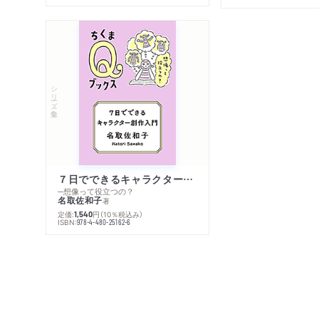
シリーズ・全集
７日でできるキャラクター創作入門
─想像って役立つの？
名取佐和子
著
定価:
円
（10％税込み）
1,540
ISBN:
978-4-480-25162-6