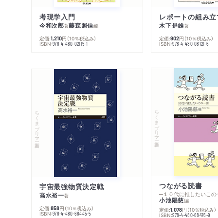
考現学入門
レポートの組み立
今和次郎
藤森照信
木下是雄
著
編
著
定価:
円
（10％税込み）
定価:
円
（10％税込み）
1,210
902
ISBN:
ISBN:
978-4-480-02115-1
978-4-480-08121-6
ちくまプリマー新書
ちくまプリマー新書
つながる読書
宇宙最強物質決定戦
─１０代に推したいこの
高水裕一
著
小池陽慈
編
定価:
円
（10％税込み）
858
定価:
円
（10％税込み）
1,078
ISBN:
978-4-480-68445-5
ISBN:
978-4-480-68476-9