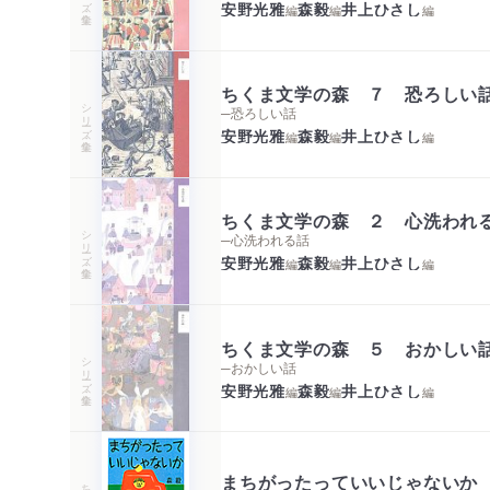
安野光雅
森毅
井上ひさし
編
編
編
ちくま文学の森 ７ 恐ろしい
シリーズ・全集
─恐ろしい話
安野光雅
森毅
井上ひさし
編
編
編
ちくま文学の森 ２ 心洗われ
シリーズ・全集
─心洗われる話
安野光雅
森毅
井上ひさし
編
編
編
ちくま文学の森 ５ おかしい
シリーズ・全集
─おかしい話
安野光雅
森毅
井上ひさし
編
編
編
まちがったっていいじゃないか