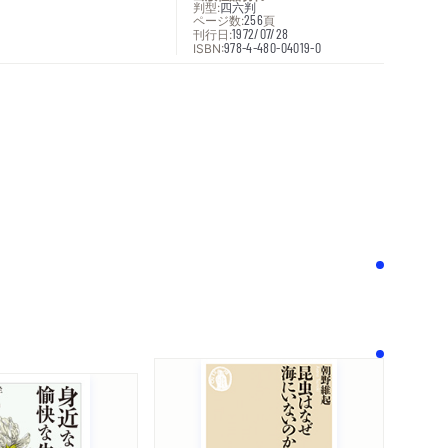
判型:
四六判
ページ数:
256
頁
刊行日:
1972/07/28
ISBN:
978-4-480-04019-0
次へ
！