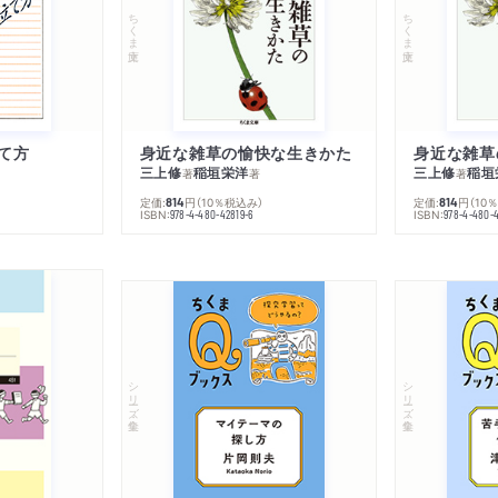
ちくま文庫
ちくま文庫
て方
身近な雑草の愉快な生きかた
身近な雑草
三上修
稲垣栄洋
三上修
稲垣
著
著
著
定価:
円
（10％税込み）
定価:
円
（10
814
814
ISBN:
ISBN:
978-4-480-42819-6
978-4-480-
シリーズ・全集
シリーズ・全集