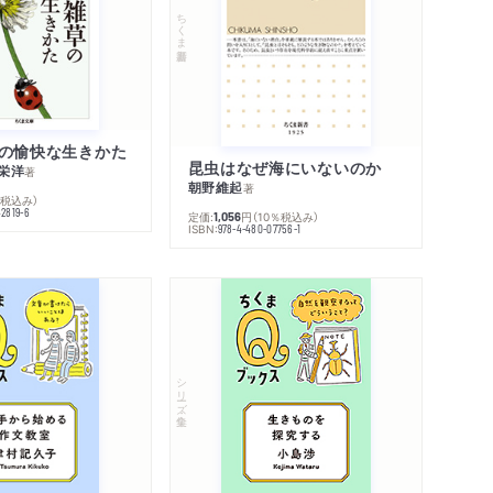
ちくま新書
の愉快な生きかた
昆虫はなぜ海にいないのか
栄洋
著
朝野維起
著
％税込み）
42819-6
定価:
円
（10％税込み）
1,056
ISBN:
978-4-480-07756-1
シリーズ・全集