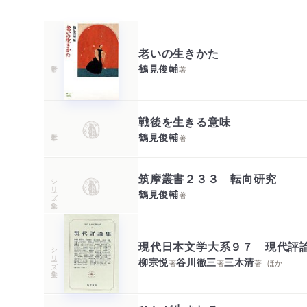
老いの生きかた
鶴見俊輔
著
戦後を生きる意味
鶴見俊輔
著
筑摩叢書２３３ 転向研究
シリーズ・全集
鶴見俊輔
著
現代日本文学大系９７ 現代評
シリーズ・全集
柳宗悦
谷川徹三
三木清
著
著
著
ほか