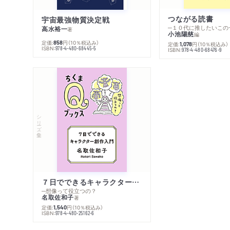
つながる読書
宇宙最強物質決定戦
─１０代に推したいこの
高水裕一
著
小池陽慈
編
定価:
円
（10％税込み）
858
定価:
円
（10％税込み）
1,078
ISBN:
978-4-480-68445-5
ISBN:
978-4-480-68476-9
シリーズ・全集
７日でできるキャラクター創作入門
─想像って役立つの？
名取佐和子
著
定価:
円
（10％税込み）
1,540
ISBN:
978-4-480-25162-6