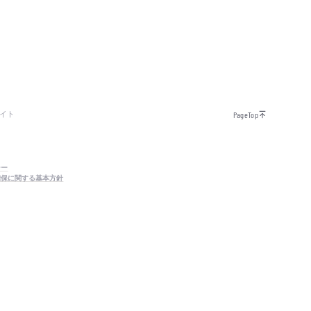
イト
PageTop
シー
確保に関する基本方針