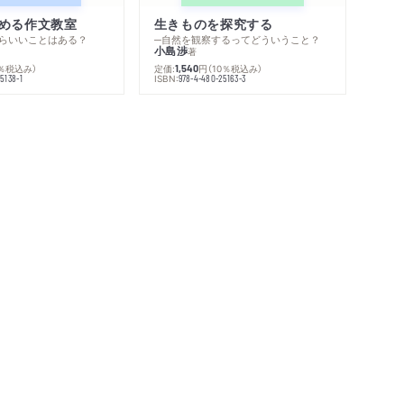
める作文教室
生きものを探究する
らいいことはある？
─自然を観察するってどういうこと？
小島渉
著
0％税込み）
定価:
円
（10％税込み）
1,540
ISBN:
5138-1
978-4-480-25163-3