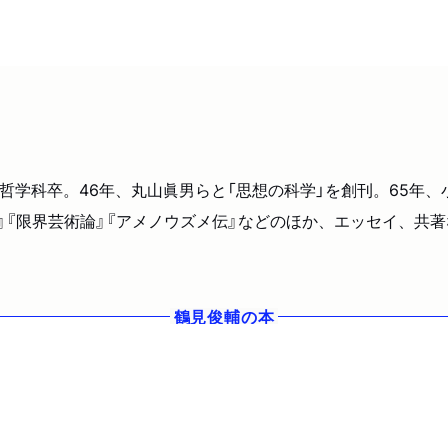
ド大学哲学科卒。46年、丸山眞男らと「思想の科学」を創刊。65年
』『限界芸術論』『アメノウズメ伝』などのほか、エッセイ、共著
鶴見俊輔
の本