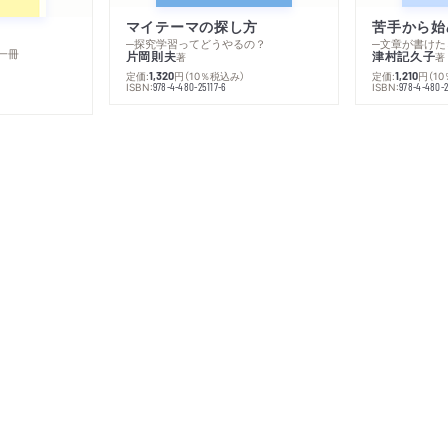
マイテーマの探し方
苦手から始
─探究学習ってどうやるの？
─文章が書けた
一冊
片岡則夫
津村記久子
著
著
定価:
円
（10％税込み）
定価:
円
（1
1,320
1,210
ISBN:
ISBN:
978-4-480-25117-6
978-4-480-2