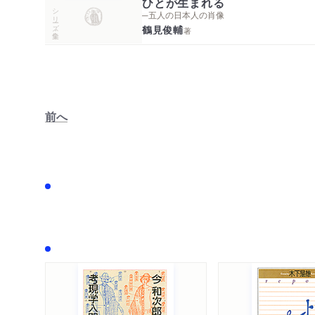
ひとが生まれる
シリーズ・全集
─五人の日本人の肖像
鶴見俊輔
著
前へ