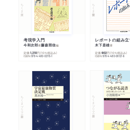
ちくま文庫
ちくま学芸文庫
考現学入門
レポートの組み立
今和次郎
藤森照信
木下是雄
著
編
著
定価:
円
（10％税込み）
定価:
円
（10％税込み）
1,210
902
ISBN:
ISBN:
978-4-480-02115-1
978-4-480-08121-6
ちくまプリマー新書
ちくまプリマー新書