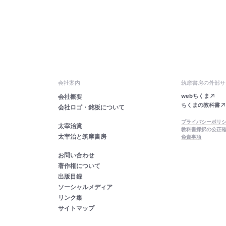
会社案内
筑摩書房の外部サ
webちくま
会社概要
ちくまの教科書
会社ロゴ・銘板について
プライバシーポリ
太宰治賞
教科書採択の公正
太宰治と筑摩書房
免責事項
お問い合わせ
著作権について
出版目録
ソーシャルメディア
リンク集
サイトマップ