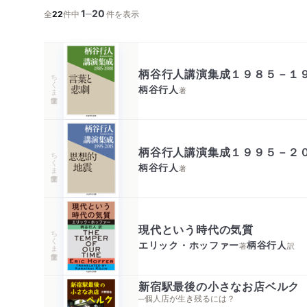
1
20
─
全
22
件中
件を表示
柄谷行人講演集成１９８５－１
ちくま学芸文庫
柄谷行人
著
柄谷行人講演集成１９９５－２
ちくま学芸文庫
柄谷行人
著
現代という時代の気質
ちくま学芸文庫
エリック・ホッファー
柄谷行人
著
訳
新宿駅最後の小さなお店ベルク
─個人店が生き残るには？