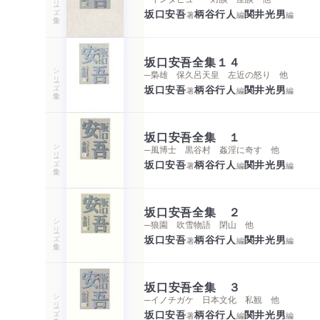
坂口安吾
柄谷行人
関井光男
著
編
編
坂口安吾全集１４
シリーズ・全集
─梟雄 保久呂天皇 左近の怒り 他
坂口安吾
柄谷行人
関井光男
著
編
編
坂口安吾全集 １
シリーズ・全集
─風博士 黒谷村 姦淫に奇す 他
坂口安吾
柄谷行人
関井光男
著
編
編
坂口安吾全集 ２
シリーズ・全集
─狼園 吹雪物語 閉山 他
坂口安吾
柄谷行人
関井光男
著
編
編
坂口安吾全集 ３
シリーズ・全集
─イノチガケ 日本文化 私観 他
坂口安吾
柄谷行人
関井光男
著
編
編