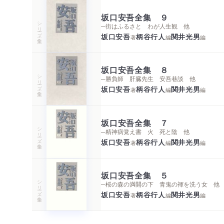
坂口安吾全集 ９
シリーズ・全集
─街はふるさと わが人生観 他
坂口安吾
柄谷行人
関井光男
著
編
編
坂口安吾全集 ８
シリーズ・全集
─勝負師 肝臓先生 安吾巷談 他
坂口安吾
柄谷行人
関井光男
著
編
編
坂口安吾全集 ７
シリーズ・全集
─精神病覚え書 火 死と陰 他
坂口安吾
柄谷行人
関井光男
著
編
編
坂口安吾全集 ５
シリーズ・全集
─桜の森の満開の下 青鬼の褌を洗う女 他
坂口安吾
柄谷行人
関井光男
著
編
編