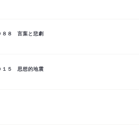
９８８ 言葉と悲劇
０１５ 思想的地震