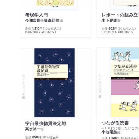
考現学入門
レポートの組み立
今和次郎
藤森照信
木下是雄
著
編
著
定価:
円
（10％税込み）
定価:
円
（10％税込み）
1,210
902
ISBN:
ISBN:
978-4-480-02115-1
978-4-480-08121-6
ちくまプリマー新書
ちくまプリマー新書
つながる読書
宇宙最強物質決定戦
─１０代に推したいこの
高水裕一
著
小池陽慈
編
定価:
円
（10％税込み）
858
定価:
円
（10％税込み）
1,078