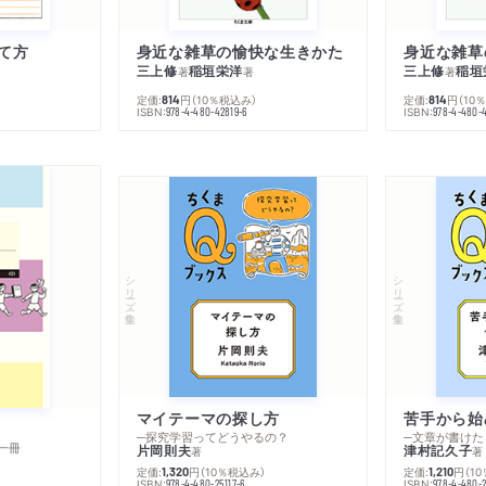
て方
身近な雑草の愉快な生きかた
身近な雑草
三上修
稲垣栄洋
三上修
稲垣
著
著
著
定価:
円
（10％税込み）
定価:
円
（10
814
814
ISBN:
ISBN:
978-4-480-42819-6
978-4-480-
シリーズ・全集
シリーズ・全集
マイテーマの探し方
苦手から始
─探究学習ってどうやるの？
─文章が書けた
一冊
片岡則夫
津村記久子
著
著
定価:
円
（10％税込み）
定価:
円
（1
1,320
1,210
ISBN:
ISBN:
978-4-480-25117-6
978-4-480-2