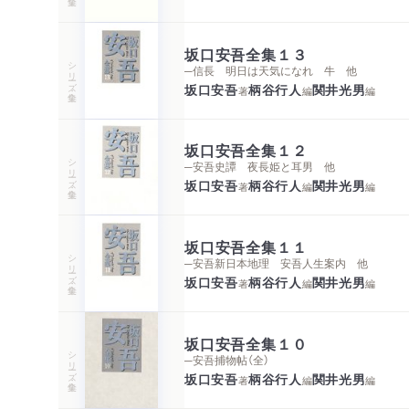
坂口安吾全集１３
シリーズ・全集
─信長 明日は天気になれ 牛 他
坂口安吾
柄谷行人
関井光男
著
編
編
坂口安吾全集１２
シリーズ・全集
─安吾史譚 夜長姫と耳男 他
坂口安吾
柄谷行人
関井光男
著
編
編
坂口安吾全集１１
シリーズ・全集
─安吾新日本地理 安吾人生案内 他
坂口安吾
柄谷行人
関井光男
著
編
編
坂口安吾全集１０
シリーズ・全集
─安吾捕物帖（全）
坂口安吾
柄谷行人
関井光男
著
編
編