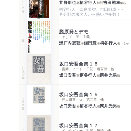
ちくま文庫
井野朋也
柄谷行人
吉田戦車
著
解説
解説
柄谷行人、奈良美智、吉田戦車……

各分野の著名人から熱い声多数！
脱原発とデモ
─そして、民主主義
瀬戸内寂聴
鎌田慧
柄谷行人
著
著
著
ほか
坂口安吾全集１６
シリーズ・全集
─書簡・ノート・日記・遺言状 他
坂口安吾
柄谷行人
関井光男
著
編
編
坂口安吾全集１５
シリーズ・全集
─狂人遺書 火 第二章 他
坂口安吾
柄谷行人
関井光男
著
編
編
坂口安吾全集１７
シリーズ・全集
─インタビュー 対談・座談 他