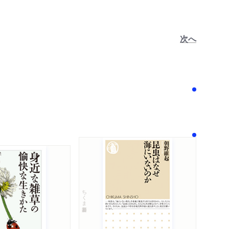
次へ
！
ちくま新書