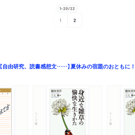
1-20/22
1
2
【自由研究、読書感想文……】夏休みの宿題のおともに
ちくま文庫
ちくま文庫