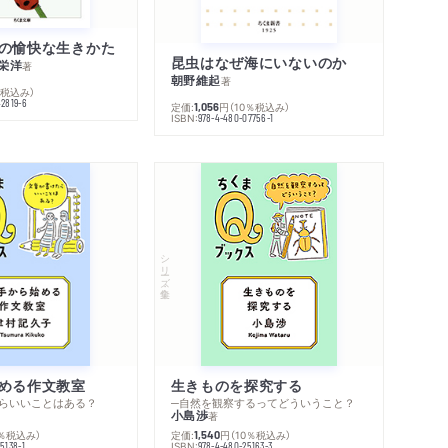
の愉快な生きかた
昆虫はなぜ海にいないのか
栄洋
著
朝野維起
著
％税込み）
42819-6
定価:
円
（10％税込み）
1,056
ISBN:
978-4-480-07756-1
シリーズ・全集
める作文教室
生きものを探究する
らいいことはある？
─自然を観察するってどういうこと？
小島渉
著
0％税込み）
定価:
円
（10％税込み）
1,540
ISBN:
5138-1
978-4-480-25163-3