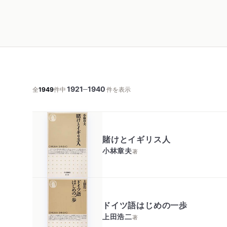
1921
1940
─
全
1949
件中
件を表示
賭けとイギリス人
小林章夫
著
ドイツ語はじめの一歩
上田浩二
著