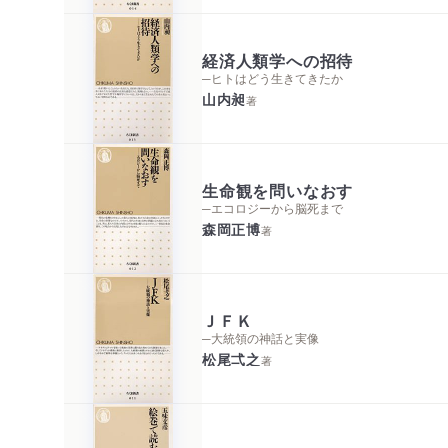
経済人類学への招待
─ヒトはどう生きてきたか
山内昶
著
生命観を問いなおす
─エコロジーから脳死まで
森岡正博
著
ＪＦＫ
─大統領の神話と実像
松尾弌之
著