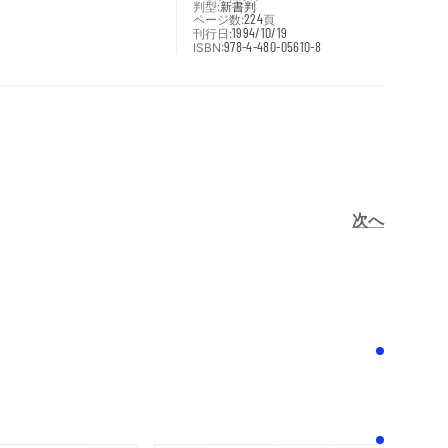
判型:
新書判
ページ数:
224
頁
刊行日:
1994/10/19
ISBN:
978-4-480-05610-8
次へ
！