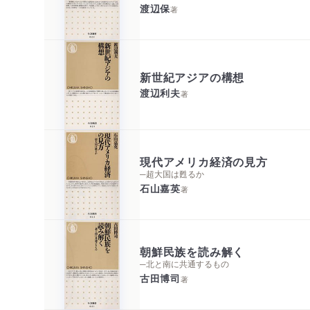
渡辺保
著
新世紀アジアの構想
渡辺利夫
著
現代アメリカ経済の見方
─超大国は甦るか
石山嘉英
著
朝鮮民族を読み解く
─北と南に共通するもの
古田博司
著