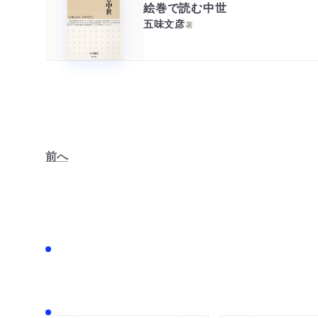
絵巻で読む中世
五味文彦
著
前へ