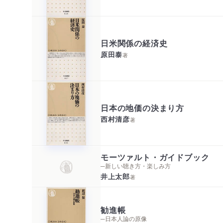
日米関係の経済史
原田泰
著
日本の地価の決まり方
西村清彦
著
モーツァルト・ガイドブック
─新しい聴き方・楽しみ方
井上太郎
著
勧進帳
─日本人論の原像