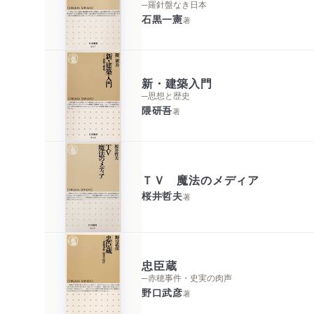
─羅針盤なき日本
石黒一憲
著
新・建築入門
─思想と歴史
隈研吾
著
ＴＶ 魔法のメディア
桜井哲夫
著
忠臣蔵
─赤穂事件・史実の肉声
野口武彦
著