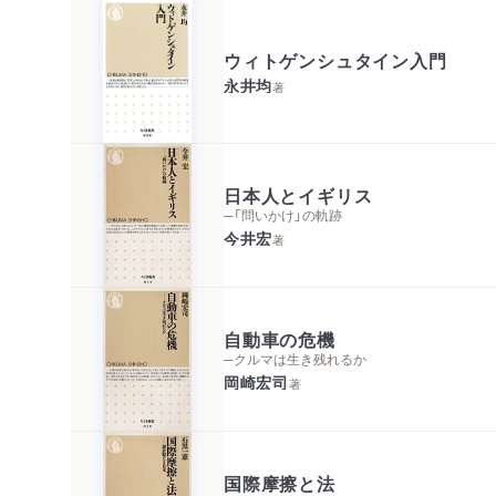
ウィトゲンシュタイン入門
永井均
著
日本人とイギリス
─「問いかけ」の軌跡
今井宏
著
自動車の危機
─クルマは生き残れるか
岡崎宏司
著
国際摩擦と法