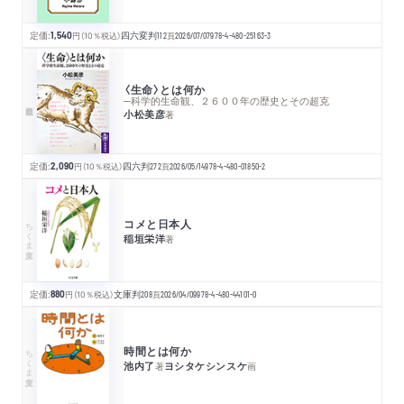
定価:
1,540
円
（10％税込）
四六変判
112
頁
2026/07/07
978-4-480-25163-3
〈生命〉とは何か
─科学的生命観、２６００年の歴史とその超克
小松美彦
著
定価:
2,090
円
（10％税込）
四六判
272
頁
2026/05/14
978-4-480-01850-2
コメと日本人
ちくま文庫
稲垣栄洋
著
定価:
880
円
（10％税込）
文庫判
208
頁
2026/04/09
978-4-480-44101-0
時間とは何か
ちくま文庫
池内了
ヨシタケシンスケ
著
画