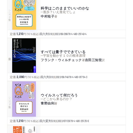
科学はこのままでいいのかな
シリーズ・全集
─進歩？いえ進化でしょ
中村桂子
著
定価:
1,210
円
（10％税込）
四六判
128
頁
2022/09/26
978-4-480-25140-4
すべては量子でできている
─宇宙を動かす１０の根本原理
フランク・ウィルチェック
吉田三知世
著
訳
定価:
2,090
円
（10％税込）
四六判
320
頁
2022/09/14
978-4-480-01754-3
ウイルスって何だろう
シリーズ・全集
─どこから来るのか？
青野由利
著
定価:
1,210
円
（10％税込）
四六変判
128
頁
2022/07/12
978-4-480-25135-0