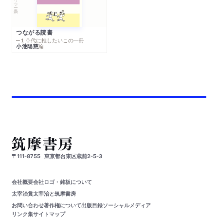
つながる読書
─１０代に推したいこの一冊
小池陽慈
編
〒111-8755
東京都台東区蔵前2-5-3
会社概要
会社ロゴ・銘板について
太宰治賞
太宰治と筑摩書房
お問い合わせ
著作権について
出版目録
ソーシャルメディア
リンク集
サイトマップ