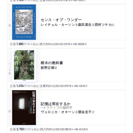
円
（10％税込）
頁
センス・オブ・ワンダー
レイチェル・カーソン
森田真生
西村ツチカ
著
著
絵
定価:
1,980
円
（10％税込）
四六判
184
頁
2024/03/21
978-4-480-86096-5
樹木の教科書
ちくま文庫
舘野正樹
著
定価:
1,034
円
（10％税込）
文庫判
224
頁
2024/03/07
978-4-480-43938-3
記憶は実在するか
─ナラティブの脳科学
ヴェロニカ・オキーン
渡会圭子
著
訳
定価:
2,750
円
（10％税込）
四六判
304
頁
2023/08/09
978-4-480-84329-6