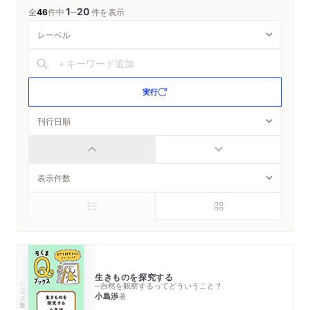
1
20
─
全
46
件中
件を表示
実行
生きものを探究する
シリーズ・全集
─自然を観察するってどういうこと？
小島渉
著