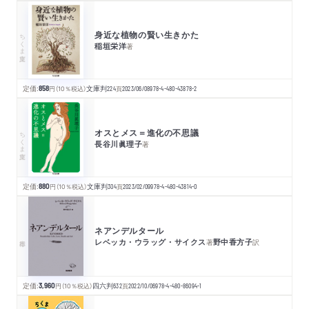
身近な植物の賢い生きかた
ちくま文庫
稲垣栄洋
著
定価:
858
円
（10％税込）
文庫判
224
頁
2023/06/08
978-4-480-43878-2
オスとメス＝進化の不思議
ちくま文庫
長谷川眞理子
著
定価:
880
円
（10％税込）
文庫判
304
頁
2023/02/09
978-4-480-43814-0
ネアンデルタール
レベッカ・ウラッグ・サイクス
野中香方子
著
訳
定価:
3,960
円
（10％税込）
四六判
632
頁
2022/10/06
978-4-480-86094-1