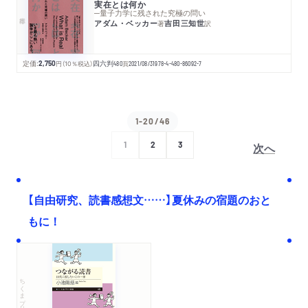
実在とは何か
─量子力学に残された究極の問い
アダム・ベッカー
吉田三知世
著
訳
定価:
2,750
円
（10％税込）
四六判
480
頁
2021/08/31
978-4-480-86092-7
1-20/46
次へ
1
2
3
【自由研究、読書感想文……】夏休みの宿題のおと
もに！
ちくまプリマー新書