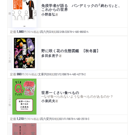
免疫学者が語る パンデミックの「終わり」と、
これからの世界
小野昌弘
著
定価:
1,980
円
（10％税込）
四六判
328
頁
2022/06/22
978-4-480-86093-4
野に咲く花の生態図鑑 【秋冬篇】
ちくま文庫
多田多恵子
著
定価:
990
円
（10％税込）
文庫判
208
頁
2021/12/09
978-4-480-43779-2
世界一くさい食べもの
シリーズ・全集
─なぜ食べられないような食べものがあるのか？
小泉武夫
著
定価:
1,210
円
（10％税込）
四六変判
128
頁
2021/11/18
978-4-480-25118-3