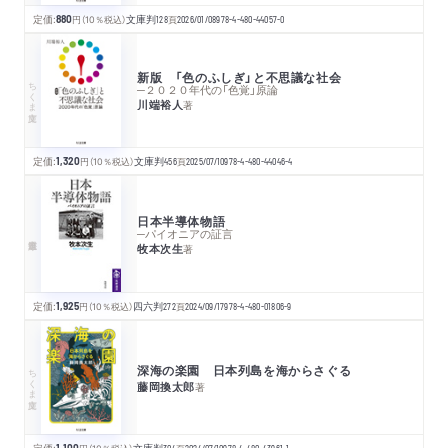
定価:
880
円
（10％税込）
文庫判
128
頁
2026/01/08
978-4-480-44057-0
新版 「色のふしぎ」と不思議な社会
ちくま文庫
─２０２０年代の「色覚」原論
川端裕人
著
定価:
1,320
円
（10％税込）
文庫判
456
頁
2025/07/10
978-4-480-44046-4
日本半導体物語
─パイオニアの証言
牧本次生
著
定価:
1,925
円
（10％税込）
四六判
272
頁
2024/09/17
978-4-480-01806-9
深海の楽園 日本列島を海からさぐる
ちくま文庫
藤岡換太郎
著
定価:
1,100
文庫判
304
2024/07/10
978-4-480-43961-1