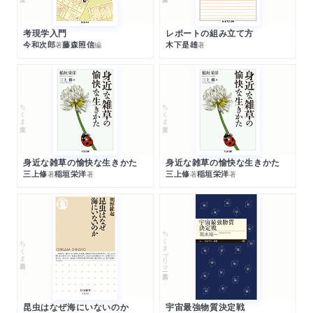
考現学入門
レポートの組み立て方
今和次郎
藤森照信
木下是雄
著
編
著
ちくま文庫
ちくま文庫
身近な雑草の愉快な生きかた
身近な雑草の愉快な生きかた
三上修
稲垣栄洋
三上修
稲垣栄洋
著
著
著
著
ちくまプリマー新書
ちくま新書
昆虫はなぜ海にいないのか
宇宙最強物質決定戦