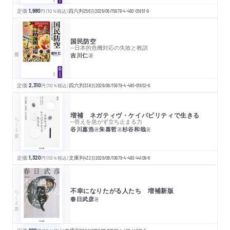
定価:
1,980
円
（10％税込）
四六判
256
頁
2026/06/15
978-4-480-01851-9
国民防空
─日本的危機対応の失敗と教訓
吉川仁
著
定価:
2,310
円
（10％税込）
四六判
338
頁
2026/06/15
978-4-480-01852-6
増補 ネガティヴ・ケイパビリティで生きる
ちくま文庫
─答えを急がず立ち止まる力
谷川嘉浩
朱喜哲
杉谷和哉
著
著
著
定価:
1,320
円
（10％税込）
文庫判
432
頁
2026/06/10
978-4-480-44109-6
不幸になりたがる人たち 増補新版
ちくま文庫
春日武彦
著