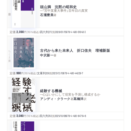
頭山満 沈黙の昭和史
─「宮中某重大事件」百年目の真実
石瀧豊美
著
定価:
2,090
円
（10％税込）
四六判
272
頁
2026/01/15
978-4-480-01840-3
古代から来た未来人 折口信夫 増補新版
ちくま文庫
中沢新一
著
定価:
990
円
（10％税込）
文庫判
208
頁
2025/12/10
978-4-480-44029-7
経験する機械
─心はいかにして現実を予測し構成するか
アンディ・クラーク
高橋洋
著
訳
定価:
3,080
円
（10％税込）
四六判
352
頁
2025/10/06
978-4-480-84754-6