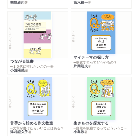
朝野維起
高水裕一
著
著
ちくまプリマー新書
シリーズ・全集
マイテーマの探し方
つながる読書
─探究学習ってどうやるの？
片岡則夫
著
─１０代に推したいこの一冊
小池陽慈
編
シリーズ・全集
シリーズ・全集
苦手から始める作文教室
生きものを探究する
─文章が書けたらいいことはある？
─自然を観察するってどういうこと？
津村記久子
小島渉
著
著