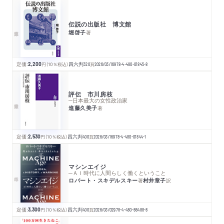
伝説の出版社 博文館
堀啓子
著
定価:
2,200
円
（10％税込）
四六判
320
頁
2026/03/16
978-4-480-01845-8
評伝 市川房枝
─日本最大の女性政治家
進藤久美子
著
定価:
2,530
円
（10％税込）
四六判
400
頁
2026/03/16
978-4-480-01844-1
マシンエイジ
─ＡＩ時代に人間らしく働くということ
ロバート・スキデルスキー
村井章子
著
訳
定価:
3,300
円
（10％税込）
四六判
400
頁
2026/03/02
978-4-480-86488-8