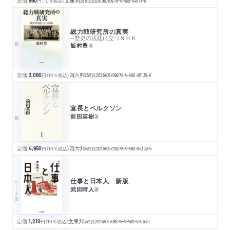
定価:
990
円
（10％税込）
文庫判
288
頁
2026/06/10
978-4-480-44071-6
総力戦研究所の真実
─歴史の法廷に立つＮＨＫ
飯村豊
著
定価:
3,080
円
（10％税込）
四六判
256
頁
2026/06/08
978-4-480-86139-9
宣長とベルクソン
前田英樹
著
定価:
4,950
円
（10％税込）
四六判
592
頁
2026/05/25
978-4-480-84339-5
仕事と日本人 新版
ちくま文庫
武田晴人
著
定価:
1,210
円
（10％税込）
文庫判
352
頁
2026/05/08
978-4-480-44063-1