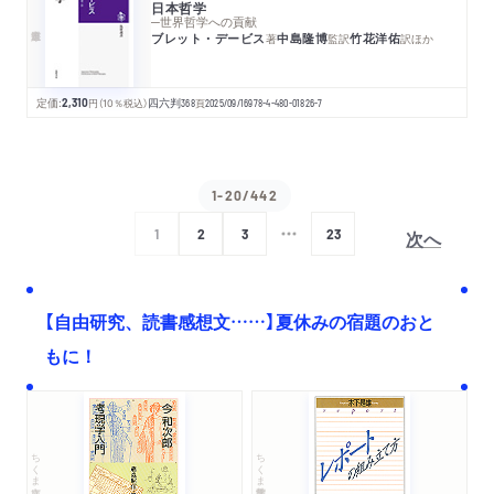
日本哲学
─世界哲学への貢献
ブレット・デービス
中島隆博
竹花洋佑
著
監訳
訳
ほか
定価:
2,310
円
（10％税込）
四六判
368
頁
2025/09/16
978-4-480-01826-7
1-20/442
次へ
1
2
3
23
【自由研究、読書感想文……】夏休みの宿題のおと
もに！
ちくま文庫
ちくま学芸文庫