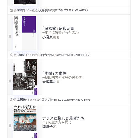
定価:
990
円
（10％税込）
文庫判
288
頁
2026/08/05
978-4-480-44105-8
「政治家」昭和天皇
─本当に象徴だったのか
小宮京
編著
定価:
1,980
円
（10％税込）
四六判
256
頁
2026/07/15
978-4-480-01855-7
「学問」の本筋
─柳田國男と双極の民俗学
大塚英志
著
定価:
2,530
円
（10％税込）
四六判
448
頁
2026/07/15
978-4-480-01853-3
ナチスに抗した若者たち
─その生き方を問う
岡典子
著