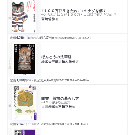
『１００万回生きたねこ』のナゾを解く
─とらねこはなぜ１００万と１回目で死んだのか？
宮崎哲弥
著
定価:
1,760
円
（10％税込）
四六変判
152
頁
2026/02/09
978-4-480-84337-1
ほんとうの法華経
ちくま文庫
橋爪大三郎
植木雅俊
著
著
定価:
1,320
円
（10％税込）
文庫判
480
頁
2026/02/09
978-4-480-44088-4
聞書 戦前の暮らし方
─「９０歳」の証言集
古川柳蔵
三橋正枝
編
編
定価:
2,530
円
（10％税込）
四六判
400
頁
2026/01/15
978-4-480-01835-9