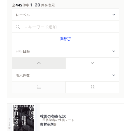
1
20
─
全
442
件中
件を表示
実行
韓国の都市伝説
ちくま文庫
─民俗学者の怪談ノート
島村恭則
著