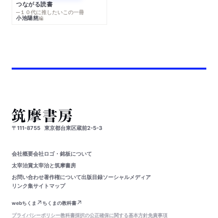
つながる読書
─１０代に推したいこの一冊
小池陽慈
編
〒111-8755
東京都台東区蔵前2-5-3
会社概要
会社ロゴ・銘板について
太宰治賞
太宰治と筑摩書房
お問い合わせ
著作権について
出版目録
ソーシャルメディア
リンク集
サイトマップ
webちくま
ちくまの教科書
プライバシーポリシー
教科書採択の公正確保に関する基本方針
免責事項