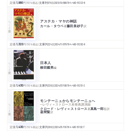
定価:
1,980
円
（10％税込）
文庫判
576
頁
2025/10/09
978-4-480-51323-6
アステカ・マヤの神話
ちくま学芸文庫
カール・タウベ
藤田美砂子
著
訳
定価:
1,320
円
（10％税込）
文庫判
224
頁
2024/11/07
978-4-480-51262-8
日本人
ちくま学芸文庫
柳田國男
編
定価:
1,430
円
（10％税込）
文庫判
336
頁
2024/07/10
978-4-480-51251-2
モンテーニュからモンテーニュへ
ちくま学芸文庫
─レヴィ＝ストロース未発表講演録
クロード・レヴィ＝ストロース
真島一郎
著
監訳
昼間賢
訳
定価:
1,430
円
（10％税込）
文庫判
288
頁
2024/01/11
978-4-480-51102-7