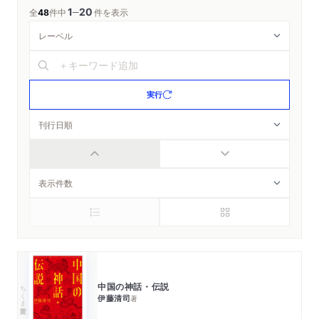
1
20
─
全
48
件中
件を表示
実行
中国の神話・伝説
ちくま学芸文庫
伊藤清司
著