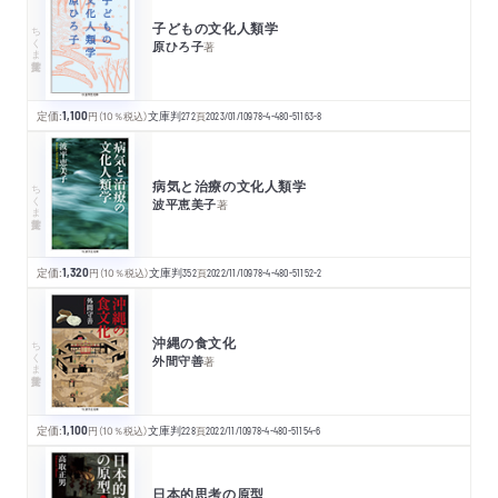
子どもの文化人類学
ちくま学芸文庫
原ひろ子
著
定価:
1,100
円
（10％税込）
文庫判
272
頁
2023/01/10
978-4-480-51163-8
病気と治療の文化人類学
ちくま学芸文庫
波平恵美子
著
定価:
1,320
円
（10％税込）
文庫判
352
頁
2022/11/10
978-4-480-51152-2
沖縄の食文化
ちくま学芸文庫
外間守善
著
定価:
1,100
円
（10％税込）
文庫判
228
頁
2022/11/10
978-4-480-51154-6
日本的思考の原型