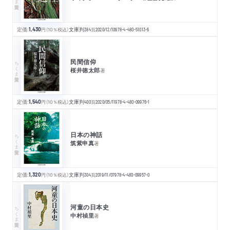
定価:
1,430
円
（10％税込）
文庫判
384
頁
2020/12/10
978-4-480-51013-6
民間信仰
ちくま学芸文庫
桜井徳太郎
著
定価:
1,540
円
（10％税込）
文庫判
400
頁
2020/05/11
978-4-480-09976-1
日本の神話
ちくま学芸文庫
筑紫申真
著
定価:
1,320
円
（10％税込）
文庫判
304
頁
2019/11/07
978-4-480-09957-0
河童の日本史
ちくま学芸文庫
中村禎里
著