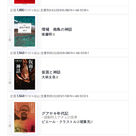
定価:
1,650
円
（10％税込）
文庫判
416
頁
2026/04/09
978-4-480-51356-4
増補 南島の神話
ちくま学芸文庫
後藤明
著
定価:
1,540
円
（10％税込）
文庫判
352
頁
2026/04/09
978-4-480-51355-7
仮面と神話
ちくま学芸文庫
大林太良
著
定価:
1,540
円
（10％税込）
文庫判
352
頁
2025/11/10
978-4-480-51333-5
グアヤキ年代記
ちくま学芸文庫
─遊動狩人アチェの世界
ピエール・クラストル
毬藻充
著
訳