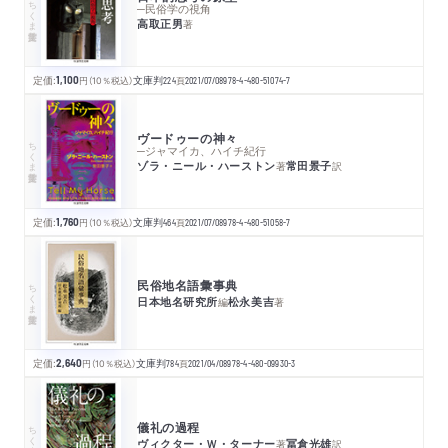
ちくま学芸文庫
─民俗学の視角
高取正男
著
定価:
1,100
円
（10％税込）
文庫判
224
頁
2021/07/08
978-4-480-51074-7
ヴードゥーの神々
ちくま学芸文庫
─ジャマイカ、ハイチ紀行
ゾラ・ニール・ハーストン
常田景子
著
訳
定価:
1,760
円
（10％税込）
文庫判
464
頁
2021/07/08
978-4-480-51058-7
民俗地名語彙事典
ちくま学芸文庫
日本地名研究所
松永美吉
編
著
定価:
2,640
円
（10％税込）
文庫判
784
頁
2021/04/08
978-4-480-09930-3
儀礼の過程
ちくま学芸文庫
ヴィクター・Ｗ・ターナー
冨倉光雄
著
訳