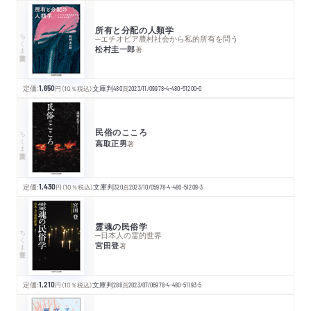
所有と分配の人類学
ちくま学芸文庫
─エチオピア農村社会から私的所有を問う
松村圭一郎
著
定価:
1,650
円
（10％税込）
文庫判
480
頁
2023/11/09
978-4-480-51200-0
民俗のこころ
ちくま学芸文庫
高取正男
著
定価:
1,430
円
（10％税込）
文庫判
320
頁
2023/10/05
978-4-480-51209-3
霊魂の民俗学
ちくま学芸文庫
─日本人の霊的世界
宮田登
著
定価:
1,210
円
（10％税込）
文庫判
288
頁
2023/07/06
978-4-480-51193-5