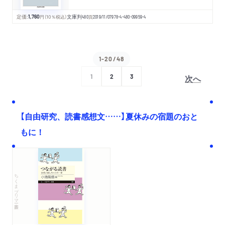
定価:
1,760
円
（10％税込）
文庫判
480
頁
2019/11/07
978-4-480-09959-4
1-20/48
次へ
1
2
3
【自由研究、読書感想文……】夏休みの宿題のおと
もに！
ちくまプリマー新書