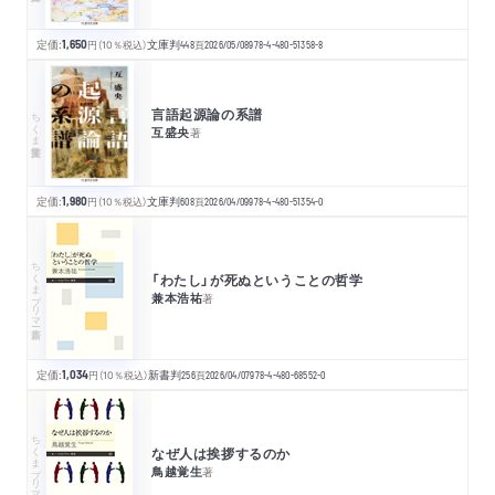
定価:
1,650
円
（10％税込）
文庫判
448
頁
2026/05/08
978-4-480-51358-8
言語起源論の系譜
ちくま学芸文庫
互盛央
著
定価:
1,980
円
（10％税込）
文庫判
608
頁
2026/04/09
978-4-480-51354-0
ちくまプリマー新書
「わたし」が死ぬということの哲学
兼本浩祐
著
定価:
1,034
円
（10％税込）
新書判
256
頁
2026/04/07
978-4-480-68552-0
ちくまプリマー新書
なぜ人は挨拶するのか
鳥越覚生
著