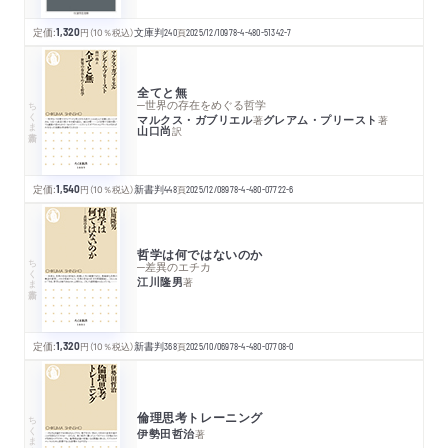
定価:
1,320
円
（10％税込）
文庫判
240
頁
2025/12/10
978-4-480-51342-7
全てと無
ちくま新書
─世界の存在をめぐる哲学
マルクス・ガブリエル
グレアム・プリースト
著
著
山口尚
訳
定価:
1,540
円
（10％税込）
新書判
448
頁
2025/12/08
978-4-480-07722-6
哲学は何ではないのか
ちくま新書
─差異のエチカ
江川隆男
著
定価:
1,320
円
（10％税込）
新書判
368
頁
2025/10/06
978-4-480-07708-0
倫理思考トレーニング
ちくま新書
伊勢田哲治
著