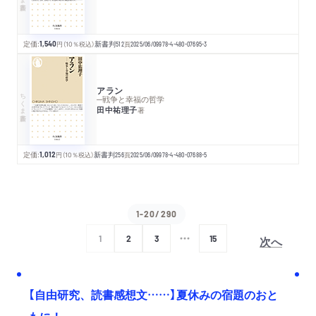
定価:
1,540
円
（10％税込）
新書判
512
頁
2025/06/09
978-4-480-07695-3
アラン
ちくま新書
─戦争と幸福の哲学
田中祐理子
著
定価:
1,012
円
（10％税込）
新書判
256
頁
2025/06/09
978-4-480-07688-5
1-20/290
次へ
1
2
3
15
【自由研究、読書感想文……】夏休みの宿題のおと