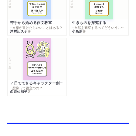
苦手から始める作文教室
生きものを探究する
─文章が書けたらいいことはある？
─自然を観察するってどういうこと？
津村記久子
小島渉
著
著
シリーズ・全集
７日でできるキャラクター創作入門
─想像って役立つの？
名取佐和子
著