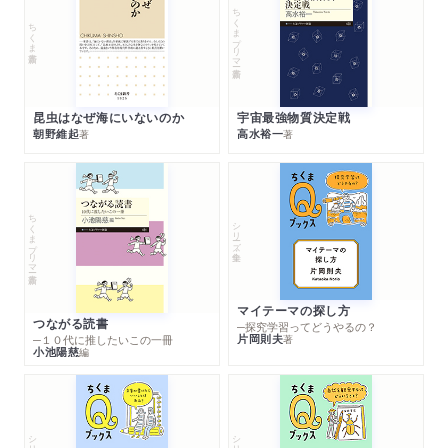
ちくまプリマー新書
ちくま新書
昆虫はなぜ海にいないのか
宇宙最強物質決定戦
朝野維起
高水裕一
著
著
ちくまプリマー新書
シリーズ・全集
マイテーマの探し方
つながる読書
─探究学習ってどうやるの？
片岡則夫
著
─１０代に推したいこの一冊
小池陽慈
編
シリーズ・全集
シリーズ・全集