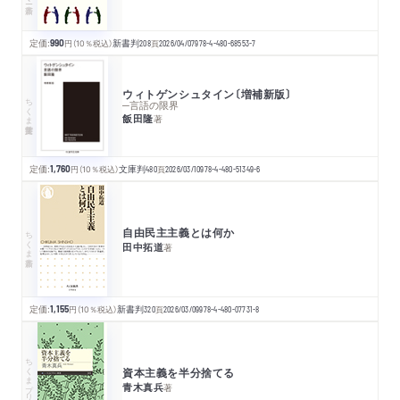
定価:
990
円
（10％税込）
新書判
208
頁
2026/04/07
978-4-480-68553-7
ウィトゲンシュタイン〔増補新版〕
ちくま学芸文庫
─言語の限界
飯田隆
著
定価:
1,760
円
（10％税込）
文庫判
480
頁
2026/03/10
978-4-480-51349-6
自由民主主義とは何か
ちくま新書
田中拓道
著
定価:
1,155
円
（10％税込）
新書判
320
頁
2026/03/09
978-4-480-07731-8
ちくまプリマー新書
資本主義を半分捨てる
青木真兵
著