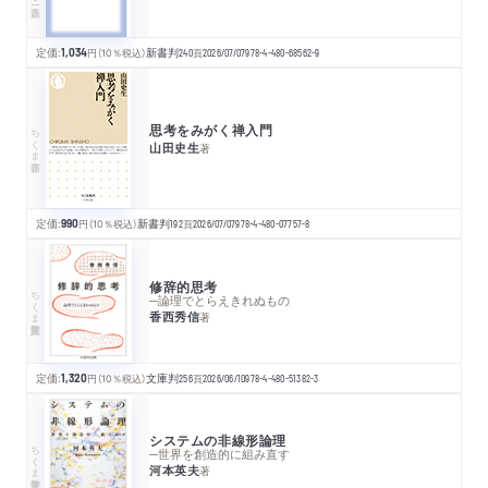
定価:
1,034
円
（10％税込）
新書判
240
頁
2026/07/07
978-4-480-68562-9
思考をみがく禅入門
ちくま新書
山田史生
著
定価:
990
円
（10％税込）
新書判
192
頁
2026/07/07
978-4-480-07757-8
修辞的思考
ちくま学芸文庫
─論理でとらえきれぬもの
香西秀信
著
定価:
1,320
円
（10％税込）
文庫判
256
頁
2026/06/10
978-4-480-51382-3
システムの非線形論理
ちくま学芸文庫
─世界を創造的に組み直す
河本英夫
著