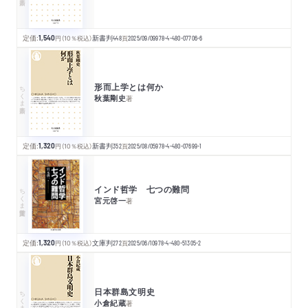
定価:
1,540
円
（10％税込）
新書判
448
頁
2025/09/09
978-4-480-07706-6
形而上学とは何か
ちくま新書
秋葉剛史
著
定価:
1,320
円
（10％税込）
新書判
352
頁
2025/08/05
978-4-480-07699-1
インド哲学 七つの難問
ちくま学芸文庫
宮元啓一
著
定価:
1,320
円
（10％税込）
文庫判
272
頁
2025/06/10
978-4-480-51305-2
日本群島文明史
ちくま新書
小倉紀蔵
著