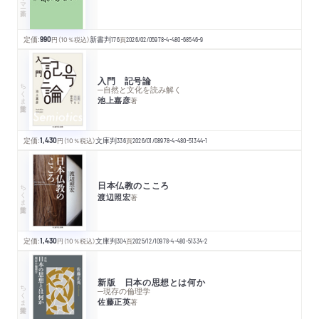
定価:
990
円
（10％税込）
新書判
176
頁
2026/02/05
978-4-480-68546-9
入門 記号論
ちくま学芸文庫
─自然と文化を読み解く
池上嘉彦
著
定価:
1,430
円
（10％税込）
文庫判
336
頁
2026/01/08
978-4-480-51344-1
日本仏教のこころ
ちくま学芸文庫
渡辺照宏
著
定価:
1,430
円
（10％税込）
文庫判
304
頁
2025/12/10
978-4-480-51334-2
新版 日本の思想とは何か
ちくま学芸文庫
─現存の倫理学
佐藤正英
著