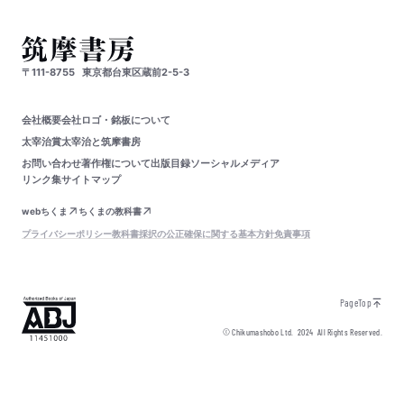
〒111-8755
東京都台東区蔵前2-5-3
会社概要
会社ロゴ・銘板について
太宰治賞
太宰治と筑摩書房
お問い合わせ
著作権について
出版目録
ソーシャルメディア
リンク集
サイトマップ
webちくま
ちくまの教科書
プライバシーポリシー
教科書採択の公正確保に関する基本方針
免責事項
PageTop
© Chikumashobo Ltd.
2024
All Rights Reserved.