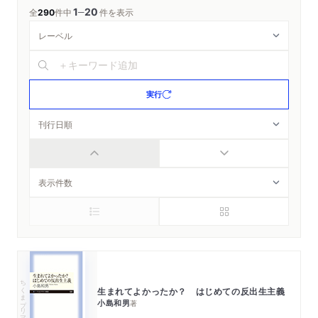
1
20
─
全
290
件中
件を表示
実行
ちくまプリマー新書
生まれてよかったか？ はじめての反出生主義
小島和男
著