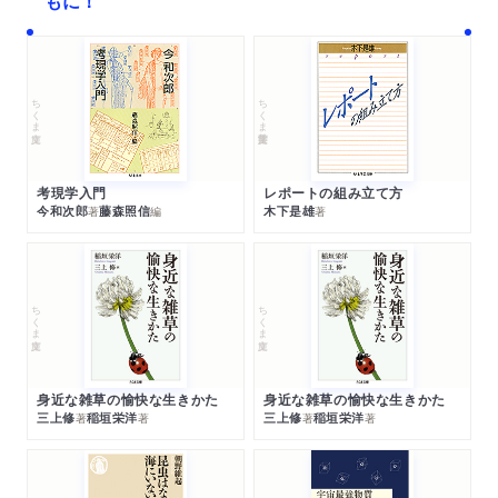
もに！
ちくま文庫
ちくま学芸文庫
考現学入門
レポートの組み立て方
今和次郎
藤森照信
木下是雄
著
編
著
ちくま文庫
ちくま文庫
身近な雑草の愉快な生きかた
身近な雑草の愉快な生きかた
三上修
稲垣栄洋
三上修
稲垣栄洋
著
著
著
著