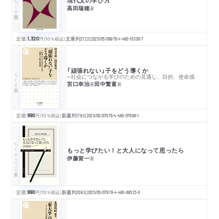
現代文の学び方
ちくま学芸文庫
高田瑞穂
著
定価:
1,320
円
（10％税込）
文庫判
272
頁
2025/05/08
978-4-480-51300-7
「頑張れない」子をどう導くか
ちくま新書
─社会につながる学びのための見通し、目的、使命感
宮口幸治
田中繁富
著
著
定価:
990
円
（10％税込）
新書判
176
頁
2025/05/07
978-4-480-07686-1
ちくまプリマー新書
もっと学びたい！と大人になって思ったら
伊藤賀一
著
定価:
990
円
（10％税込）
新書判
208
頁
2025/05/07
978-4-480-68523-0