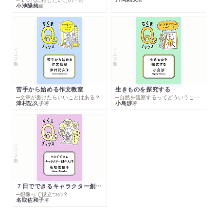
小池陽慈
編
シリーズ・全集
シリーズ・全集
苦手から始める作文教室
生きものを探究する
─文章が書けたらいいことはある？
─自然を観察するってどういうこと？
津村記久子
小島渉
著
著
シリーズ・全集
７日でできるキャラクター創作入門
─想像って役立つの？
名取佐和子
著