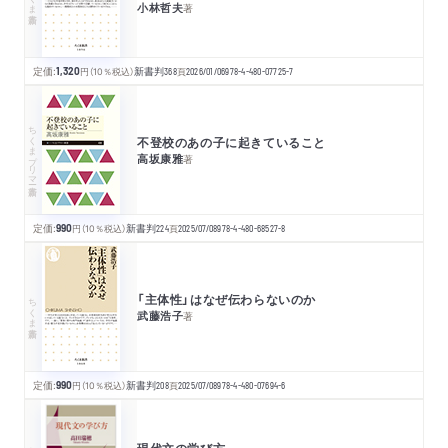
小林哲夫
著
定価:
1,320
円
（10％税込）
新書判
368
頁
2026/01/06
978-4-480-07725-7
ちくまプリマー新書
不登校のあの子に起きていること
高坂康雅
著
定価:
990
円
（10％税込）
新書判
224
頁
2025/07/08
978-4-480-68527-8
「主体性」はなぜ伝わらないのか
ちくま新書
武藤浩子
著
定価:
990
円
（10％税込）
新書判
208
頁
2025/07/08
978-4-480-07694-6