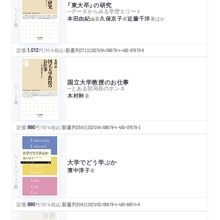
「東大卒」の研究
ちくま新書
─データからみる学歴エリート
本田由紀
久保京子
近藤千洋
編著
著
著
ほか
定価:
1,012
円
（10％税込）
新書判
272
頁
2025/04/08
978-4-480-07678-6
国立大学教授のお仕事
ちくま新書
─とある部局長のホンネ
木村幹
著
定価:
990
円
（10％税込）
新書判
256
頁
2025/04/08
978-4-480-07679-3
ちくまプリマー新書
大学でどう学ぶか
濱中淳子
著
定価:
990
円
（10％税込）
新書判
208
頁
2025/02/05
978-4-480-68514-8