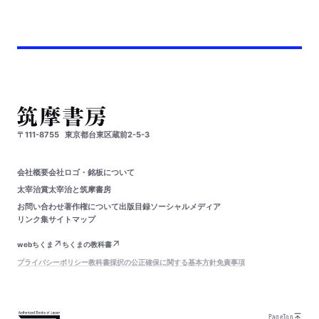
〒111-8755
東京都台東区蔵前2-5-3
会社概要
会社ロゴ・銘板について
太宰治賞
太宰治と筑摩書房
お問い合わせ
著作権について
出版目録
ソーシャルメディア
リンク集
サイトマップ
webちくま
ちくまの教科書
プライバシーポリシー
教科書採択の公正確保に関する基本方針
免責事項
PageTop