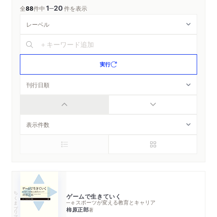
1
20
─
全
88
件中
件を表示
実行
ちくまプリマー新書
ゲームで生きていく
─ｅスポーツが変える教育とキャリア
柿原正郎
著