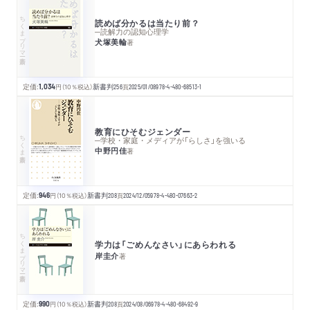
ちくまプリマー新書
読めば分かるは当たり前？
─読解力の認知心理学
犬塚美輪
著
定価:
1,034
円
（10％税込）
新書判
256
頁
2025/01/08
978-4-480-68513-1
教育にひそむジェンダー
ちくま新書
─学校・家庭・メディアが「らしさ」を強いる
中野円佳
著
定価:
946
円
（10％税込）
新書判
208
頁
2024/12/05
978-4-480-07663-2
ちくまプリマー新書
学力は「ごめんなさい」にあらわれる
岸圭介
著
定価:
990
円
（10％税込）
新書判
208
頁
2024/08/06
978-4-480-68492-9