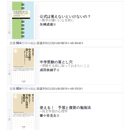
ちくまプリマー新書
公式は覚えないといけないの？
─数学が嫌いになる前に
矢崎成俊
著
定価:
924
円
（10％税込）
新書判
192
頁
2024/08/06
978-4-480-68490-5
中学受験の落とし穴
ちくま新書
─受験する前に知っておきたいこと
成田奈緒子
著
定価:
924
円
（10％税込）
新書判
192
頁
2024/06/05
978-4-480-07628-1
使える！ 予習と復習の勉強法
ちくま新書
─自主学習の心理学
篠ケ谷圭太
著