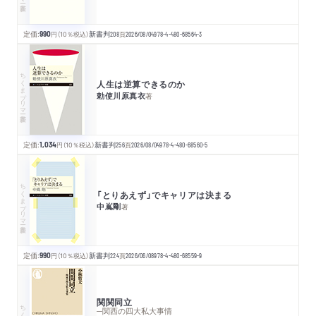
定価:
990
円
（10％税込）
新書判
208
頁
2026/08/04
978-4-480-68564-3
ちくまプリマー新書
人生は逆算できるのか
勅使川原真衣
著
定価:
1,034
円
（10％税込）
新書判
256
頁
2026/08/04
978-4-480-68560-5
ちくまプリマー新書
「とりあえず」でキャリアは決まる
中嶌剛
著
定価:
990
円
（10％税込）
新書判
224
頁
2026/06/08
978-4-480-68559-9
関関同立
ちくま新書
─関西の四大私大事情