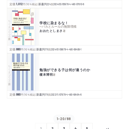
定価:
1,012
円
（10％税込）
新書判
224
頁
2024/03/05
978-4-480-07610-6
ちくまプリマー新書
学校に染まるな！
─バカとルールの無限増殖
おおたとしまさ
著
定価:
880
円
（10％税込）
新書判
176
頁
2024/01/09
978-4-480-68469-1
ちくまプリマー新書
勉強ができる子は何が違うのか
榎本博明
著
定価:
990
円
（10％税込）
新書判
176
頁
2023/11/07
978-4-480-68464-6
1-20/88
1
2
3
4
5