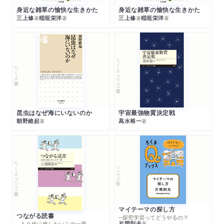
身近な雑草の愉快な生きかた
身近な雑草の愉快な生きかた
三上修
稲垣栄洋
三上修
稲垣栄洋
著
著
著
著
ちくまプリマー新書
ちくま新書
昆虫はなぜ海にいないのか
宇宙最強物質決定戦
朝野維起
高水裕一
著
著
ちくまプリマー新書
シリーズ・全集
マイテーマの探し方
つながる読書
─探究学習ってどうやるの？
片岡則夫
著
─１０代に推したいこの一冊