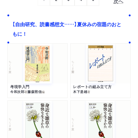
次へ
【自由研究、読書感想文……】夏休みの宿題のおと
もに！
ちくま文庫
ちくま学芸文庫
考現学入門
レポートの組み立て方
今和次郎
藤森照信
木下是雄
著
編
著
ちくま文庫
ちくま文庫