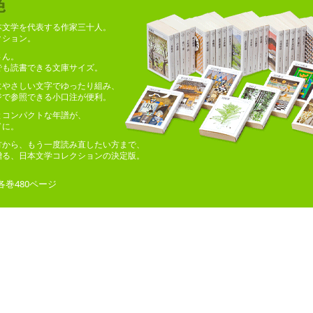
本文学を代表する作家三十人。
ション。
さん。
も読書できる文庫サイズ。
にやさしい文字でゆったり組み、
で参照できる小口注が便利。
とコンパクトな年譜が、
ドに。
方から、もう一度読み直したい方まで、
る、日本文学コレクションの決定版。
各巻480ページ