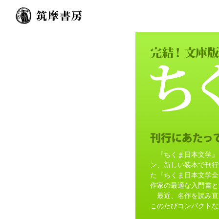
『ちくま日本文学』
ン、新しい装本で刊行
た『ちくま日本文学全
作家の最適な入門書と
最近、名作を読み直
このたびコンパクトな