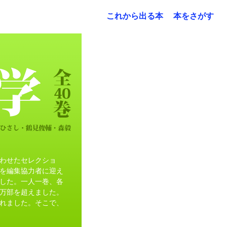
これから出る本
本をさがす
わせたセレクショ
を編集協力者に迎え
した。一人一巻、各
万部を超えました。
れました。そこで、