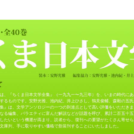
は、『ちくま日本文学全集』（一九九一〜九三年）を、いまの時代にあ
するものです。安野光雅、池内紀、井上ひさし、鶴見俊輔、森毅の五氏
集』は、文学アンソロジーの一つの到達点として高い評価をいただきま
なる編集、バラエティに富んだ解説などが話題を呼び、累計二百五十五
したいという機運が高まり、読者から、復刊への要望がたくさん寄せら
文庫判、手に取りやすい価格で新装刊することにいたしました。