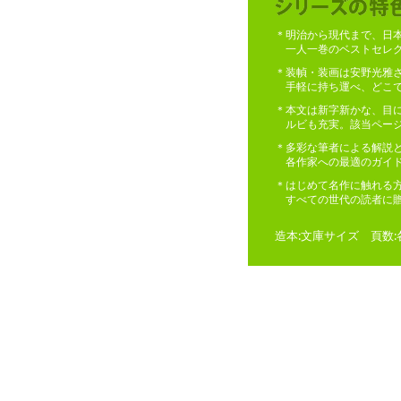
＊明治から現代まで、日
一人一巻のベストセレク
＊装幀・装画は安野光雅
手軽に持ち運べ、どこで
＊本文は新字新かな、目
ルビも充実。該当ページ
＊多彩な筆者による解説
各作家への最適のガイ
＊はじめて名作に触れる
すべての世代の読者に贈
造本:文庫サイズ 頁数: