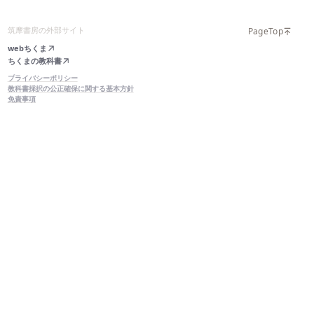
筑摩書房の外部サイト
PageTop
webちくま
ちくまの教科書
プライバシーポリシー
教科書採択の公正確保に関する基本方針
免責事項