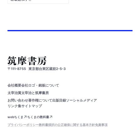
〒111-8755
東京都台東区蔵前2-5-3
会社概要
会社ロゴ・銘板について
太宰治賞
太宰治と筑摩書房
お問い合わせ
著作権について
出版目録
ソーシャルメディア
リンク集
サイトマップ
webちくま
ちくまの教科書
プライバシーポリシー
教科書採択の公正確保に関する基本方針
免責事項