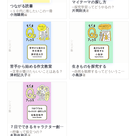
マイテーマの探し方
つながる読書
─探究学習ってどうやるの？
片岡則夫
著
─１０代に推したいこの一冊
小池陽慈
編
シリーズ・全集
シリーズ・全集
苦手から始める作文教室
生きものを探究する
─文章が書けたらいいことはある？
─自然を観察するってどういうこと？
津村記久子
小島渉
著
著
シリーズ・全集
７日でできるキャラクター創作入門
─想像って役立つの？
名取佐和子
著