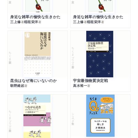
身近な雑草の愉快な生きかた
身近な雑草の愉快な生きかた
三上修
稲垣栄洋
三上修
稲垣栄洋
著
著
著
著
ちくまプリマー新書
ちくま新書
昆虫はなぜ海にいないのか
宇宙最強物質決定戦
朝野維起
高水裕一
著
著
ちくまプリマー新書
シリーズ・全集