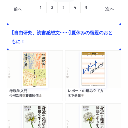
次へ
1
2
3
4
5
前へ
【自由研究、読書感想文……】夏休みの宿題のおと
もに！
ちくま文庫
ちくま学芸文庫
考現学入門
レポートの組み立て方
今和次郎
藤森照信
木下是雄
著
編
著
ちくま文庫
ちくま文庫