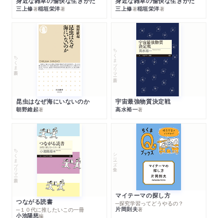
身近な雑草の愉快な生きかた
身近な雑草の愉快な生きかた
三上修
稲垣栄洋
三上修
稲垣栄洋
著
著
著
著
ちくまプリマー新書
ちくま新書
昆虫はなぜ海にいないのか
宇宙最強物質決定戦
朝野維起
高水裕一
著
著
ちくまプリマー新書
シリーズ・全集
マイテーマの探し方
つながる読書
─探究学習ってどうやるの？
片岡則夫
著
─１０代に推したいこの一冊
小池陽慈
編