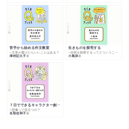
シリーズ・全集
シリーズ・全集
苦手から始める作文教室
生きものを探究する
─文章が書けたらいいことはある？
─自然を観察するってどういうこと？
津村記久子
小島渉
著
著
シリーズ・全集
７日でできるキャラクター創作入門
─想像って役立つの？
名取佐和子
著