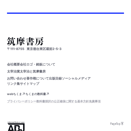
〒111-8755
東京都台東区蔵前2-5-3
会社概要
会社ロゴ・銘板について
太宰治賞
太宰治と筑摩書房
お問い合わせ
著作権について
出版目録
ソーシャルメディア
リンク集
サイトマップ
webちくま
ちくまの教科書
プライバシーポリシー
教科書採択の公正確保に関する基本方針
免責事項
PageTop