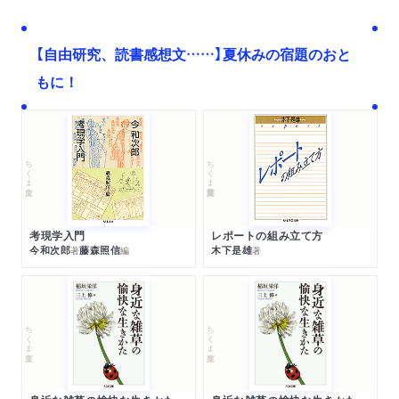
【自由研究、読書感想文……】夏休みの宿題のおと
もに！
ちくま文庫
ちくま学芸文庫
考現学入門
レポートの組み立て方
今和次郎
藤森照信
木下是雄
著
編
著
ちくま文庫
ちくま文庫