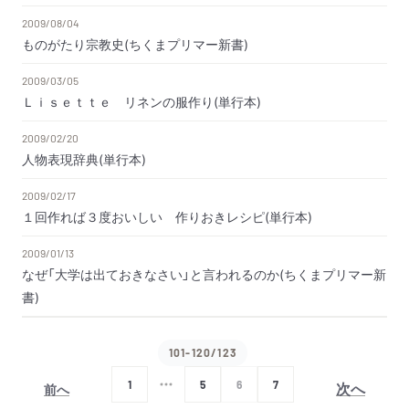
2009/08/04
ものがたり宗教史(ちくまプリマー新書)
2009/03/05
Ｌｉｓｅｔｔｅ リネンの服作り(単行本)
2009/02/20
人物表現辞典(単行本)
2009/02/17
１回作れば３度おいしい 作りおきレシピ(単行本)
2009/01/13
なぜ「大学は出ておきなさい」と言われるのか(ちくまプリマー新
書)
101-120/123
次へ
1
5
6
7
前へ