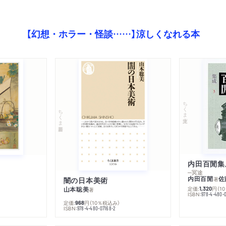
【幻想・ホラー・怪談……】涼しくなれる本
ちくま文庫
ちくま新書
内田百閒集
─冥途
内田百閒
佐
闇の日本美術
著
山本聡美
定価:
円
（1
1,320
著
ISBN:
978-4-480-
定価:
円
（10％税込み）
968
ISBN:
978-4-480-07168-2