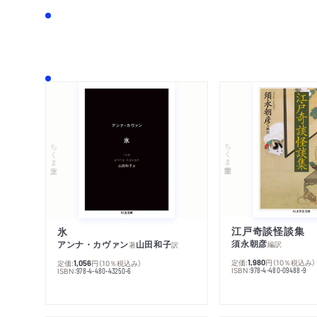
ちくま学芸文庫
ちくま文庫
江戸奇談怪談集
氷
須永朝彦
アンナ・カヴァン
山田和子
編訳
著
訳
定価:
円
（10％税込み）
1,980
定価:
円
（10％税込み）
1,056
ISBN:
978-4-480-09488-9
ISBN:
978-4-480-43250-6