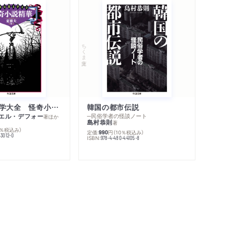
ちくま文庫
世界幻想文学大全 怪奇小説精華
韓国の都市伝説
エル・デフォー
─民俗学者の怪談ノート
著
ほか
島村恭則
著
0％税込み）
定価:
円
（10％税込み）
990
43012-0
ISBN:
978-4-480-44105-8