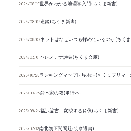
世界がわかる地理学入門(ちくま新書)
2024/08/19
道鏡(ちくま新書)
2024/08/09
ネットはなぜいつも揉めているのか(ちくま
2024/08/09
パレスチナ詩集(ちくま文庫)
2024/03/01
ランキングマップ世界地理(ちくまプリマー
2023/10/26
鈴木家の箱(単行本)
2023/09/25
福沢諭吉 変貌する肖像(ちくま新書)
2023/08/24
南北朝正閏問題(筑摩選書)
2023/07/12