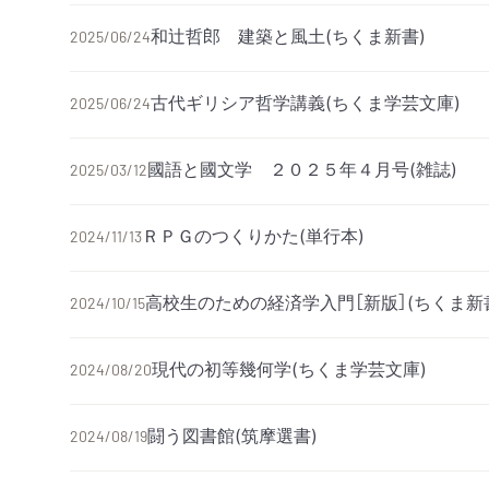
和辻哲郎 建築と風土(ちくま新書)
2025/06/24
古代ギリシア哲学講義(ちくま学芸文庫)
2025/06/24
國語と國文学 ２０２５年４月号(雑誌)
2025/03/12
ＲＰＧのつくりかた(単行本)
2024/11/13
高校生のための経済学入門［新版］(ちくま新
2024/10/15
現代の初等幾何学(ちくま学芸文庫)
2024/08/20
闘う図書館(筑摩選書)
2024/08/19