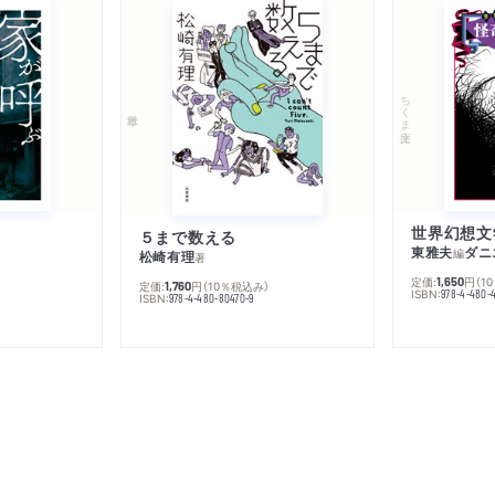
ちくま文庫
５まで数える
東雅夫
ダニ
編
松崎有理
著
定価:
円
（1
1,650
定価:
円
（10％税込み）
1,760
ISBN:
978-4-480-
ISBN:
978-4-480-80470-9