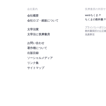
会社案内
筑摩書房の外部サ
webちくま
会社概要
ちくまの教科書
会社ロゴ・銘板について
プライバシーポリ
太宰治賞
教科書採択の公正
太宰治と筑摩書房
免責事項
お問い合わせ
著作権について
出版目録
ソーシャルメディア
リンク集
サイトマップ