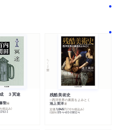
ちくま学芸文庫
成 ３冥途
残酷美術史
─西洋世界の裏面をよみとく
藤聖
編
池上英洋
著
0％税込み）
定価:
円
（10％税込み）
1,045
03763-3
ISBN:
978-4-480-09652-4