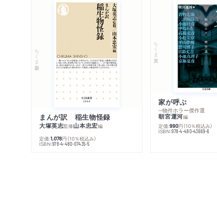
ちくま文庫
ちくま新書
家が呼ぶ
─物件ホラー傑作選
まんが訳 稲生物怪録
朝宮運河
編
大塚英志
山本忠宏
監修
編
定価:
円
（10％税込み）
990
ISBN:
978-4-480-43669-6
定価:
円
（10％税込み）
1,078
ISBN:
978-4-480-07435-5