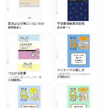
ちくまプリマー新書
ちくま新書
昆虫はなぜ海にいないのか
宇宙最強物質決定戦
朝野維起
高水裕一
著
著
ちくまプリマー新書
シリーズ・全集
マイテーマの探し方
つながる読書
─探究学習ってどうやるの？
片岡則夫
著
─１０代に推したいこの一冊
小池陽慈
編
シリーズ・全集
シリーズ・全集