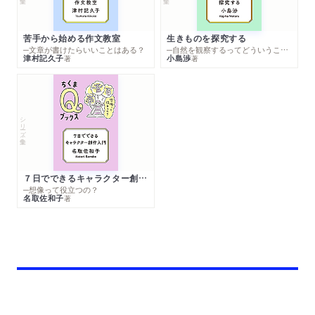
苦手から始める作文教室
生きものを探究する
─文章が書けたらいいことはある？
─自然を観察するってどういうこと？
津村記久子
小島渉
著
著
シリーズ・全集
７日でできるキャラクター創作入門
─想像って役立つの？
名取佐和子
著