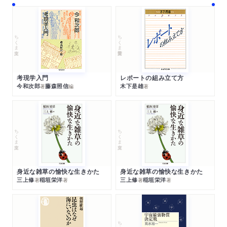
ちくま文庫
ちくま学芸文庫
考現学入門
レポートの組み立て方
今和次郎
藤森照信
木下是雄
著
編
著
ちくま文庫
ちくま文庫
身近な雑草の愉快な生きかた
身近な雑草の愉快な生きかた
三上修
稲垣栄洋
三上修
稲垣栄洋
著
著
著
著