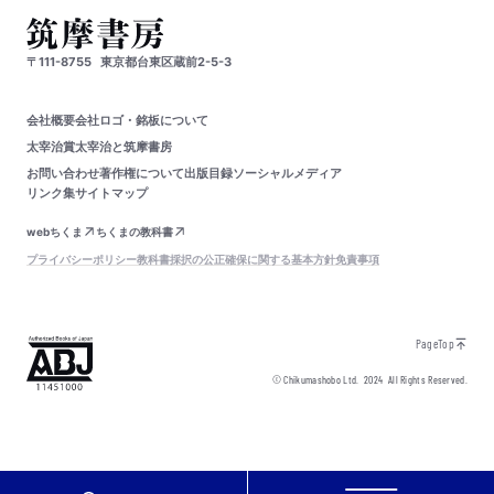
〒111-8755
東京都台東区蔵前2-5-3
会社概要
会社ロゴ・銘板について
太宰治賞
太宰治と筑摩書房
お問い合わせ
著作権について
出版目録
ソーシャルメディア
リンク集
サイトマップ
webちくま
ちくまの教科書
プライバシーポリシー
教科書採択の公正確保に関する基本方針
免責事項
PageTop
© Chikumashobo Ltd.
2024
All Rights Reserved.