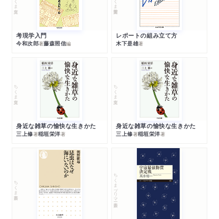
考現学入門
レポートの組み立て方
今和次郎
藤森照信
木下是雄
著
編
著
ちくま文庫
ちくま文庫
身近な雑草の愉快な生きかた
身近な雑草の愉快な生きかた
三上修
稲垣栄洋
三上修
稲垣栄洋
著
著
著
著
ちくまプリマー新書
ちくま新書