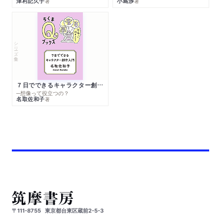
津村記久子
小島渉
著
著
シリーズ・全集
７日でできるキャラクター創作入門
─想像って役立つの？
名取佐和子
著
〒111-8755
東京都台東区蔵前2-5-3