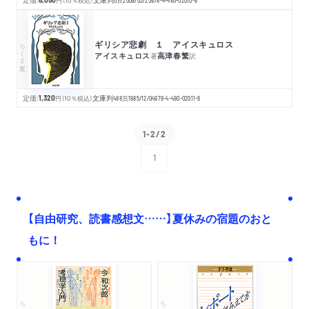
6,050
円
（10％税込）
文庫判
0
頁
2009/03/25
978-4-480-02010-9
ギリシア悲劇 １ アイスキュロス
ちくま文庫
アイスキュロス
高津春繁
著
訳
定価:
1,320
円
（10％税込）
文庫判
488
頁
1985/12/04
978-4-480-02011-6
1-2/2
1
次へ
【自由研究、読書感想文……】夏休みの宿題のおと
もに！
ちくま文庫
ちくま学芸文庫