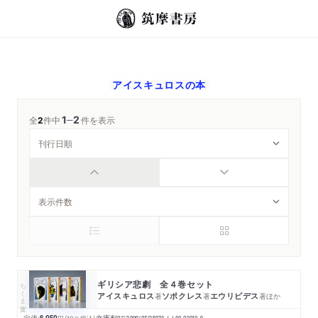
アイスキュロス
の本
1
2
─
全
2
件中
件を表示
ギリシア悲劇 全４巻セット
ちくま文庫
アイスキュロス
ソポクレス
エウリピデス
著
著
著
ほか
定価: