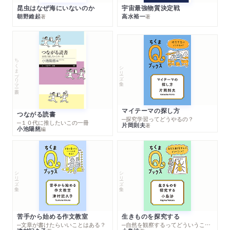
昆虫はなぜ海にいないのか
宇宙最強物質決定戦
朝野維起
高水裕一
著
著
ちくまプリマー新書
シリーズ・全集
マイテーマの探し方
つながる読書
─探究学習ってどうやるの？
─１０代に推したいこの一冊
片岡則夫
著
小池陽慈
編
シリーズ・全集
シリーズ・全集
苦手から始める作文教室
生きものを探究する
─文章が書けたらいいことはある？
─自然を観察するってどういうこと？