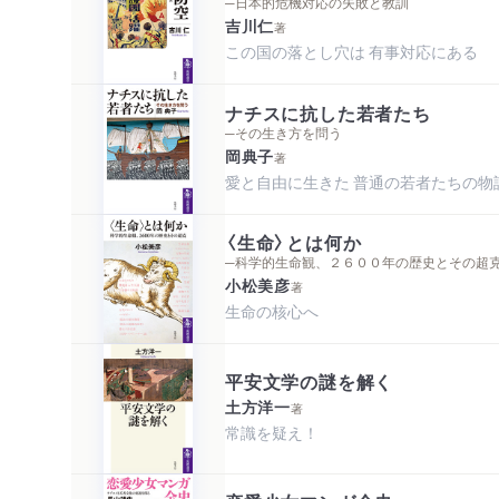
─日本的危機対応の失敗と教訓
吉川仁
著
この国の落とし穴は 有事対応にある
ナチスに抗した若者たち
─その生き方を問う
岡典子
著
愛と自由に生きた 普通の若者たちの物
〈生命〉とは何か
─科学的生命観、２６００年の歴史とその超
小松美彦
著
生命の核心へ
平安文学の謎を解く
土方洋一
著
常識を疑え！