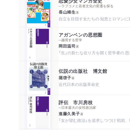
恋愛少女マンガ全史
─ラブコメと若者文化の変遷を探る
長山靖生
著
自立を目指す女たちの 知恵とロマンに
アガンベンの思想圏
─越境する哲学
岡田温司
著
「生」の新たな在り方を開く哲学者の 
伝説の出版社 博文館
堀啓子
著
近代日本の出版革命史
評伝 市川房枝
─日本最大の女性政治家
進藤久美子
著
「女が望む政治」を追求しつづけ 戦前