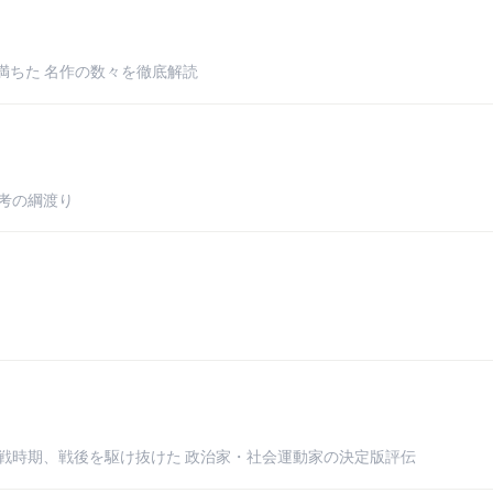
満ちた 名作の数々を徹底解読
思考の綱渡り
、戦時期、戦後を駆け抜けた 政治家・社会運動家の決定版評伝