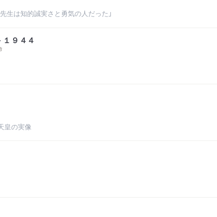
尾先生は知的誠実さと勇気の人だった」
－１９４４
命
天皇の実像