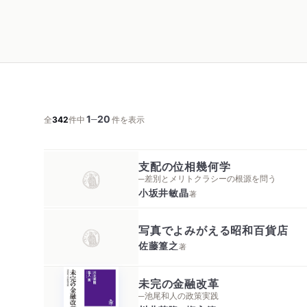
1
20
─
全
342
件中
件を表示
支配の位相幾何学
─差別とメリトクラシーの根源を問う
小坂井敏晶
著
写真でよみがえる昭和百貨店
佐藤篁之
著
未完の金融改革
─池尾和人の政策実践