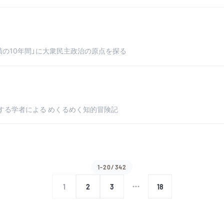
蹟の10年間」に大衆民主政治の原点を探る
する学者による めくるめく知的冒険記
1-20/342
1
2
3
18