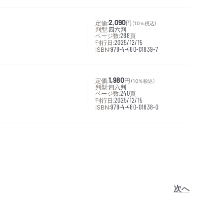
定価:
2,090
円
（10％税込）
判型:
四六判
ページ数:
288
頁
刊行日:
2025/12/15
ISBN:
978-4-480-01839-7
定価:
1,980
円
（10％税込）
判型:
四六判
ページ数:
240
頁
刊行日:
2025/12/15
ISBN:
978-4-480-01838-0
次へ