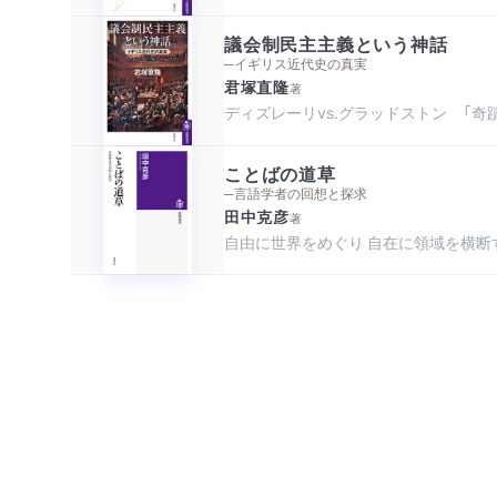
議会制民主主義という神話
─イギリス近代史の真実
君塚直隆
著
ディズレーリvs.グラッドストン 「奇
ことばの道草
─言語学者の回想と探求
田中克彦
著
自由に世界をめぐり 自在に領域を横断