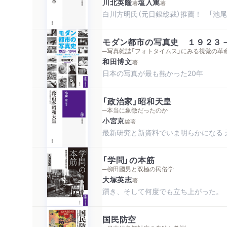
川北英隆
塩入篤
著
著
白川方明氏（元日銀総裁）推薦！ 「池
モダン都市の写真史 １９２３
─写真雑誌「フォトタイムス」にみる視覚の革
和田博文
著
日本の写真が最も熱かった20年
「政治家」昭和天皇
─本当に象徴だったのか
小宮京
編著
最新研究と新資料でいま明らかになる 
「学問」の本筋
─柳田國男と双極の民俗学
大塚英志
著
躓き、そして何度でも立ち上がった。
国民防空