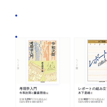
ちくま文庫
ちくま学芸文庫
考現学入門
レポートの組み立
今和次郎
藤森照信
木下是雄
著
編
著
定価:
円
（10％税込み）
定価:
円
（10％税込み）
1,210
902
ISBN:
ISBN:
978-4-480-02115-1
978-4-480-08121-6