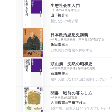
生態社会学入門
─日本の未来を考える
山下祐介
著
新たな知の考古学
日本政治思想史講義
─『丸山眞男講義録 第四冊』を精読する
飯田泰三
著
日本思想の古層を解明する
頭山満 沈黙の昭和史
─「宮中某重大事件」百年目の真実
石瀧豊美
著
昭和天皇はなぜ頭山に感謝したのか 「
聞書 戦前の暮らし方
─「９０歳」の証言集
古川柳蔵
三橋正枝
編
編
90年前、日本人はどう生きていたか？