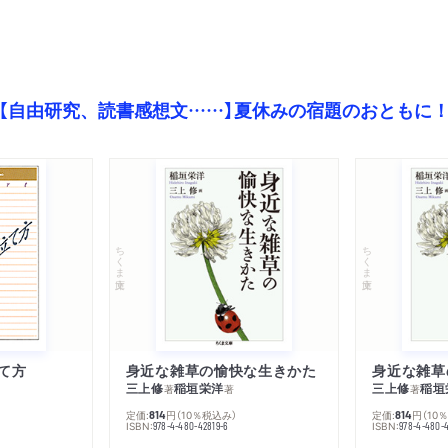
【自由研究、読書感想文……】夏休みの宿題のおともに
ちくま文庫
ちくま文庫
て方
身近な雑草の愉快な生きかた
身近な雑草
三上修
稲垣栄洋
三上修
稲垣
著
著
著
定価:
円
（10％税込み）
定価:
円
（10
814
814
ISBN:
ISBN:
978-4-480-42819-6
978-4-480-