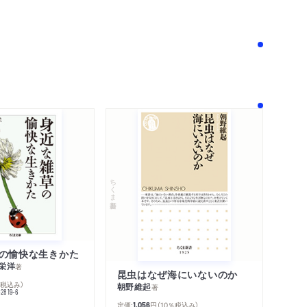
！
ちくま新書
の愉快な生きかた
栄洋
著
昆虫はなぜ海にいないのか
％税込み）
朝野維起
著
42819-6
定価:
円
（10％税込み）
1,056