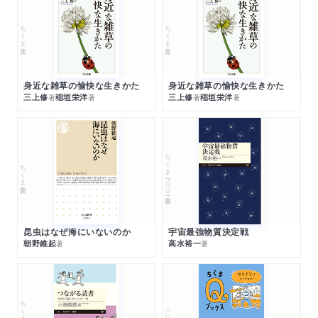
関連年表
ちくま文庫
ちくま文庫
主要参考文献
あとがき
人名索引
身近な雑草の愉快な生きかた
身近な雑草の愉快な生きかた
三上修
稲垣栄洋
三上修
稲垣栄洋
著
著
著
著
ちくまプリマー新書
ちくま新書
昆虫はなぜ海にいないのか
宇宙最強物質決定戦
朝野維起
高水裕一
著
著
ちくまプリマー新書
シリーズ・全集