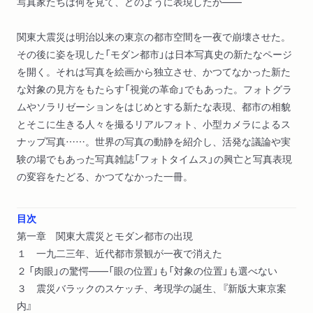
写真家たちは何を見て、どのように表現したか――
関東大震災は明治以来の東京の都市空間を一夜で崩壊させた。
その後に姿を現した「モダン都市」は日本写真史の新たなページ
を開く。それは写真を絵画から独立させ、かつてなかった新た
な対象の見方をもたらす「視覚の革命」でもあった。フォトグラ
ムやソラリゼーションをはじめとする新たな表現、都市の相貌
とそこに生きる人々を撮るリアルフォト、小型カメラによるス
ナップ写真……。世界の写真の動静を紹介し、活発な議論や実
験の場でもあった写真雑誌「フォトタイムス」の興亡と写真表現
の変容をたどる、かつてなかった一冊。
目次
第一章 関東大震災とモダン都市の出現
１ 一九二三年、近代都市景観が一夜で消えた
２ 「肉眼」の驚愕――「眼の位置」も「対象の位置」も選べない
３ 震災バラックのスケッチ、考現学の誕生、『新版大東京案
内』