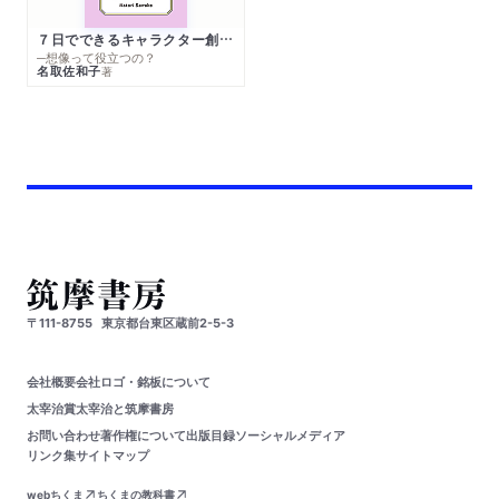
７日でできるキャラクター創作入門
─想像って役立つの？
名取佐和子
著
〒111-8755
東京都台東区蔵前2-5-3
会社概要
会社ロゴ・銘板について
太宰治賞
太宰治と筑摩書房
お問い合わせ
著作権について
出版目録
ソーシャルメディア
リンク集
サイトマップ
webちくま
ちくまの教科書