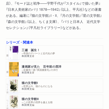
店）、『モード誌と戦争――宇野千代が『スタイル』で描いた夢』
９ 保守的なイギリス、商業美術のアメリカ――木村専一の欧
『日本人美術家のパリ 1878―1942』（以上、平凡社）などの著書
米視察(3)
がある。編著に『猫の文学館』Ⅰ・Ⅱ、『月の文学館』『星の文学館』
『森の文学館』（以上、ちくま文庫）、『パリと日本人 近代文学
第三章 新興写真の新形式──フォトグラム・フォトモンタージ
セレクション』（平凡社ライブラリー）などがある。
ュ・タイポフォト
１ 金丸重嶺『新興写真の作り方』――新興写真の水先案内書
２ モホリ=ナジのフォトグラム、マン・レイのレイヨグラフ
シリーズ・関連本
３ ダダイスムからフォトモンタージュへ
三越 誕生！
４ 商業写真におけるフォトモンタージュの流行
─帝国のデパートと近代化の夢
和田博文
著
５ ジャーナリズムはタイポフォトに向かっている
６ 詩と写真のモンタージュ――五城康雄・阿部芳文・廣江ミ
漫画家が見た 百年前の西洋
─近藤浩一路『異国膝栗毛』の洋行
チ子
和田博文
著
７ グラフモンタージュ(1)――堀野正雄の「一人舞台」
猫の文学館Ⅰ
８ グラフモンタージュ(2)――大宅壮一・北川冬彦・武田麟太
ちくま文庫
─世界は今、猫のものになる
郎の視線
和田博文
編
猫の文学館Ⅱ
ちくま文庫
第四章 モダン都市空間とリアルフォトの模索
─この世界の境界を越える猫
和田博文
編
１ 都市美協会編『建築の東京』と大東京建築祭・東京市道路祭