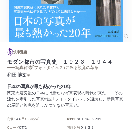
筑摩選書
モダン都市の写真史 １９２３－１９４４
——写真雑誌「フォトタイムス」にみる視覚の革命
和田博文
著
日本の写真が最も熱かった20年
関東大震災後の日本には新たな写真表現の時代が来た！ その
流れを牽引した写真雑誌『フォトタイムス』を通読し、新興写真
の展開と終息を追うかつてない写真史。
円
定価
ISBN
2,310
（10％税込）
978-4-480-01854-0
Cコード
整理番号
0372
０３３５