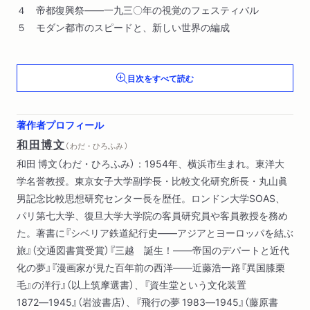
４ 帝都復興祭――一九三〇年の視覚のフェスティバル
５ モダン都市のスピードと、新しい世界の編成
第二章 「視覚の革命」の始まり──モホリ=ナジ『絵画・写真・
目次をすべて読む
映画』と独逸国際移動写真展
１ 福原信三がパリで諦めた絵筆、ロンドンで購入したカメラ
２ モホリ=ナジ『絵画・写真・映画』と『フォトタイムス』の「モ
著作者プロフィール
ダーンフォトセクション」
和田博文
（ わだ・ひろふみ ）
３ バウハウスで学んだ日本人――仲田定之助・山脇道子・山
和田 博文（わだ・ひろふみ）：1954年、横浜市生まれ。東洋大
脇巌
学名誉教授。東京女子大学副学長・比較文化研究所長・丸山眞
４ 芸術写真から新興写真へ――『フォトタイムス』をどう編集
男記念比較思想研究センター長を歴任。ロンドン大学SOAS、
するか
パリ第七大学、復旦大学大学院の客員研究員や客員教授を務め
５ 新興写真の形式と問題系――一九三〇年代初頭の『新興写真
た。著書に『シベリア鉄道紀行史――アジアとヨーロッパを結ぶ
研究』
旅』（交通図書賞受賞）『三越 誕生！――帝国のデパートと近代
６ 独逸国際移動写真展――シュトゥットガルトから東京へ
化の夢』『漫画家が見た百年前の西洋――近藤浩一路『異国膝栗
７ パリでマン・レイを訪ねる――木村専一の欧米視察(1)
毛』の洋行』（以上筑摩選書）、『資生堂という文化装置
８ モホリ=ナジは毎月、本誌を手にしている――木村専一の
1872―1945』（岩波書店）、『飛行の夢 1983―1945』（藤原書
欧米視察(2)