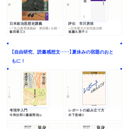
４ ヨーロッパの対外宣伝誌――ドイツ・ソビエト・イタリア
５ 名取洋之助が日本工房から『NIPPON』を創刊する
６ 満洲の開拓地に入った渡邊勉、『フォトタイムス』の「大陸
日本政治思想史講義
評伝 市川房枝
─『丸山眞男講義録 第四冊』を精読する
─日本最大の女性政治家
特輯号」
飯田泰三
進藤久美子
著
著
７ 満洲のエミグラント――阿部芳文の報道写真の「主題」
８ ナチスドイツの報道中隊と写真界の新体制
９ 七・七禁令、日本報道写真家協会、『フォトタイムス』の終
【自由研究、読書感想文……】夏休みの宿題のおと
刊
もに！
第九章 「大東亜戦争」下の写真の到達点──視界から読者が消え
た
１ 国策雑誌『報道写真』の創刊、東南アジアに向けられる視線
ちくま文庫
ちくま学芸文庫
２ ヨーロッパの第二次世界大戦と、プロパガンダの戦い
３ 写真は「大東亜戦争」で「思想戦」を要請された
４ 東方社の『FRONT』と日本報道写真協会の結成
考現学入門
レポートの組み立て方
５ 対外宣伝工作、「東亜共栄圏」、大日本写真報国会
今和次郎
藤森照信
木下是雄
著
編
著
６ 写真の「日本的性格」と、資材の全面的統制