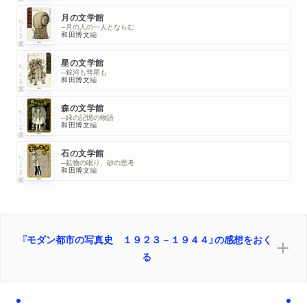
２ モダン東京の建築――日本銀行と丸ビル、東京朝日新聞社
月の文学館
ちくま文庫
─月の人の一人とならむ
と白木屋
和田博文
編
３ 夜の都市景観――ネオンサイン・建築化照明・投光照明
星の文学館
４ 機械美とリアルフォト――ル・コルビュジエから板垣鷹穂
ちくま文庫
─銀河も彗星も
和田博文
編
へ
５ 機械的建造物＝「優秀船」・橋梁・移動起重機・瓦斯タン
森の文学館
ちくま文庫
ク・機関庫
─緑の記憶の物語
和田博文
編
６ 堀野正雄『カメラ・眼×鉄・構成 1930―1931』のリアルフ
ォト
石の文学館
ちくま文庫
─鉱物の眠り、砂の思考
７ 肖像写真――性格や表情を捉える板垣鷹穂の実験
和田博文
編
８ 消費生活の撮影――渡邊義雄の「CAMERA WORK」
第五章 ライカの流行とスナップ写真時代の到来
１ 一九三〇年代前半の『光画』と伊奈信男「写真に帰れ」
『モダン都市の写真史 １９２３－１９４４』の感想をおく
２ オスカー・バルナックがライカを開発する――『月刊ライ
る
カ』(1)
３ 劇場でも、雑踏でも、機中でも――『月刊ライカ』(2)
４ 大宅壮一はライカを「理想的な万年筆カメラ」と考えていた