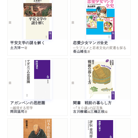
７ 博覧会とプロパガンダ――シカゴ・ニューヨーク・サンフ
ランシスコ
第七章 シュルレアリスムの夢、前衛写真の展開
１ シュルレアリスムの模索――詩画集・写真詩・オブジェ
平安文学の謎を解く
恋愛少女マンガ全史
２ 前衛写真とはどのような写真なのか
土方洋一
─ラブコメと若者文化の変遷を探る
著
長山靖生
著
３ 前衛写真協会から写真造型研究会へ
４ 浪華写真倶楽部とソシエテ・イルフ
５ ナゴヤ・フォトアバンガルドと下郷羊雄『メセム属』
６ シカゴのニューバウハウスと瀧口修造の交流
７ ソラリゼーション――小石清『撮影・作画の新技法』
８ モード写真――エドワード・スタイケン、セシル・ビート
ンの遠い背中を追いかけて
アガンベンの思想圏
聞書 戦前の暮らし方
─越境する哲学
─「９０歳」の証言集
岡田温司
古川柳蔵
三橋正枝
著
編
編
第八章 対外宣伝誌──欧米各国との報道写真の競争
１ 日中戦争の勃発、国策に沿う写真とは何か
２ 報道写真という言葉の誕生、対外宣伝写真の虚実
３ 報道写真に何を求めるか