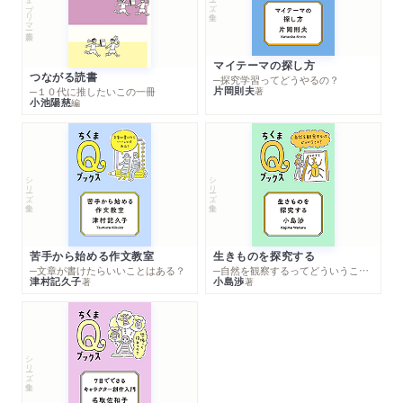
マイテーマの探し方
つながる読書
─探究学習ってどうやるの？
片岡則夫
著
─１０代に推したいこの一冊
小池陽慈
編
シリーズ・全集
シリーズ・全集
苦手から始める作文教室
生きものを探究する
─文章が書けたらいいことはある？
─自然を観察するってどういうこと？
津村記久子
小島渉
著
著
シリーズ・全集