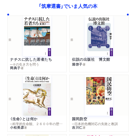
「筑摩選書」でいま人気の本
５ モダン都市の撮影スポット――交通・建築・盛り場・スポ
ーツ
６ スナップ写真術――靴紐を直すふり、風呂敷でカムフラー
ジュ
７ 海辺の表情、夜の表情
８ 芦屋カメラクラブからアシヤ写真サロンへ
第六章 ノイエザハリヒカイトと高速度撮影、万国博覧会の写
ナチスに抗した若者たち
伝説の出版社 博文館
─その生き方を問う
堀啓子
著
真壁画
岡典子
著
１ タイポフォトの系譜――西村皎三『遺書』、恩地孝四郎『飛
行官能』
２ ベルリンオリンピック大会とパウル・ヴォルフ、レニ・リ
ーフェンシュタール
３ 村野四郎『体操詩集』――高速度写真が変えた言語表現
４ 高速度撮影が更新していく「瞬間」の世界
〈生命〉とは何か
国民防空
５ 写真壁画の登場――中山岩太・山本三郎・高橋錦吉
─科学的生命観、２６００年の歴史とその超克
─日本的危機対応の失敗と教訓
６ 一九三七年のパリ万国博覧会と、原弘が構成した「観光日
小松美彦
吉川仁
著
著
本」