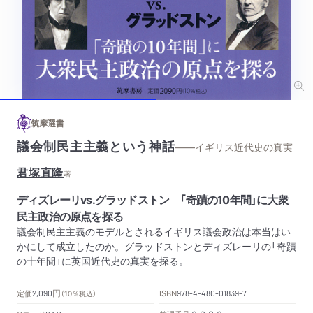
筑摩選書
議会制民主主義という神話
——イギリス近代史の真実
君塚直隆
著
ディズレーリvs.グラッドストン 「奇蹟の10年間」に大衆
民主政治の原点を探る
議会制民主主義のモデルとされるイギリス議会政治は本当はい
かにして成立したのか。グラッドストンとディズレーリの「奇蹟
の十年間」に英国近代史の真実を探る。
円
定価
ISBN
2,090
（10％税込）
978-4-480-01839-7