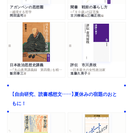
アガンベンの思想圏
聞書 戦前の暮らし方
─越境する哲学
─「９０歳」の証言集
岡田温司
古川柳蔵
三橋正枝
著
編
編
日本政治思想史講義
評伝 市川房枝
─『丸山眞男講義録 第四冊』を精読する
─日本最大の女性政治家
飯田泰三
進藤久美子
著
著
【自由研究、読書感想文……】夏休みの宿題のおと
もに！
ちくま文庫
ちくま学芸文庫