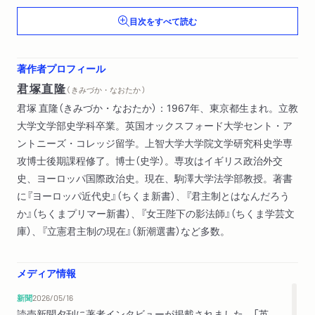
3 貴族政治と改革の時代──ジェントルマンが国民に自由を保
目次をすべて読む
障する時代へ
第二章 議会政治の転換期 第一幕──ジェントルマンと大衆
著作者プロフィール
1 ジェントルマンが支配し続ける庶民院
君塚直隆
（ きみづか・なおたか ）
2 大衆の政治参加へ
君塚 直隆（きみづか・なおたか）：1967年、東京都生まれ。立教
大学文学部史学科卒業。英国オックスフォード大学セント・ア
第三章 議会政治の転換期 第二幕──保守党と自由党
ントニーズ・コレッジ留学。上智大学大学院文学研究科史学専
1 保守党のあゆみ──大分裂から統合へ
攻博士後期課程修了。博士（史学）。専攻はイギリス政治外交
2 自由党のあゆみ──政党の修辞化と組織化
史、ヨーロッパ国際政治史。現在、駒澤大学法学部教授。著書
に『ヨーロッパ近代史』（ちくま新書）、『君主制とはなんだろう
第四章 議会政治の転換期 第三幕──ディズレーリとグラッド
か』（ちくまプリマー新書）、『女王陛下の影法師』（ちくま学芸文
ストン
庫）、『立憲君主制の現在』（新潮選書）など多数。
1 ディズレーリのあゆみ──脂まみれのポールをよじ登った男
2 グラッドストンのあゆみ──大衆の英雄へ
3 「奇蹟の一〇年間」──ディズレーリとグラッドストンの対峙
メディア情報
4 その後のふたり──大衆の時代の予兆
新聞
2026/05/16
5 トーリ・デモクラシーとグラッドストン自由主義──その真
読売新聞夕刊に著者インタビューが掲載されました。「英