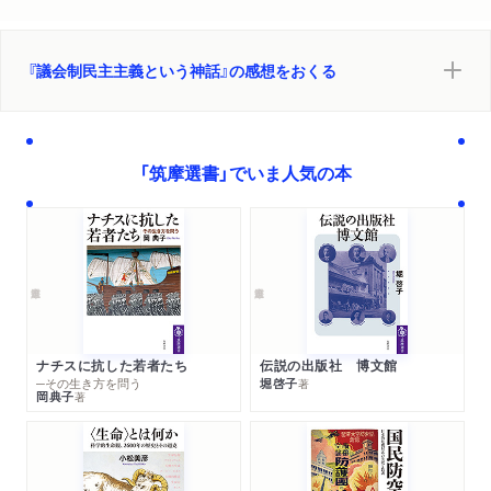
『議会制民主主義という神話』の感想をおくる
「筑摩選書」でいま人気の本
ナチスに抗した若者たち
伝説の出版社 博文館
─その生き方を問う
堀啓子
著
岡典子
著