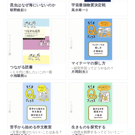
昆虫はなぜ海にいないのか
宇宙最強物質決定戦
朝野維起
高水裕一
著
著
ちくまプリマー新書
シリーズ・全集
マイテーマの探し方
つながる読書
─探究学習ってどうやるの？
片岡則夫
著
─１０代に推したいこの一冊
小池陽慈
編
シリーズ・全集
シリーズ・全集
苦手から始める作文教室
生きものを探究する
─文章が書けたらいいことはある？
─自然を観察するってどういうこと？