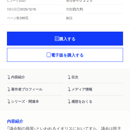
Cコード
整理番号
0331
０３２０
四六判
刊行日
判型
2025/12/15
頁
ページ数
解説
288
購入する
電子版を購入する
内容紹介
目次
著作者プロフィール
メディア情報
シリーズ・関連本
感想をおくる
内容紹介
「議会制の母国」といわれるイギリスにおいてすら、議会は民主