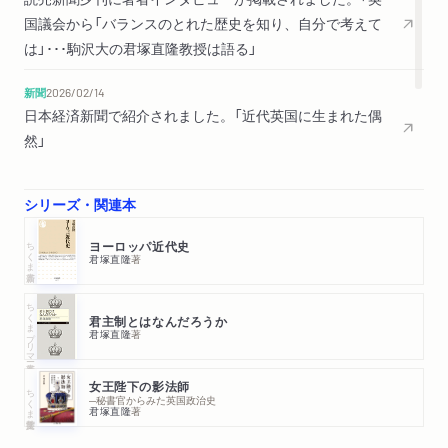
実
国議会から「バランスのとれた歴史を知り、自分で考えて
は」･･･駒沢大の君塚直隆教授は語る」
第五章 大衆民主政治の到来と議会政治の衰退
1 政党の大衆化と世論の形成
新聞
2026/02/14
2 議会政治と国民との乖離──ブレグジットへの道
日本経済新聞で紹介されました。「近代英国に生まれた偶
然」
終章 議会政治に再生はあるのか
雑誌
2026/01/13
シリーズ・関連本
「AERA」1月19日号「アエラ読書部」で紹介されました。（評者：
おわりに
苅部直さん）
ちくま新書
ヨーロッパ近代史
君塚直隆
著
ちくまプリマー新書
君主制とはなんだろうか
君塚直隆
著
女王陛下の影法師
ちくま学芸文庫
─秘書官からみた英国政治史
君塚直隆
著