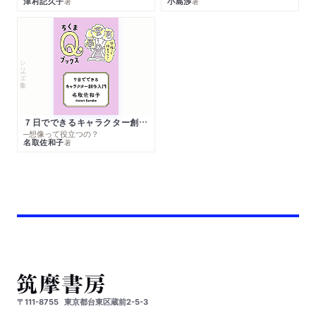
津村記久子
小島渉
著
著
シリーズ・全集
７日でできるキャラクター創作入門
─想像って役立つの？
名取佐和子
著
〒111-8755
東京都台東区蔵前2-5-3