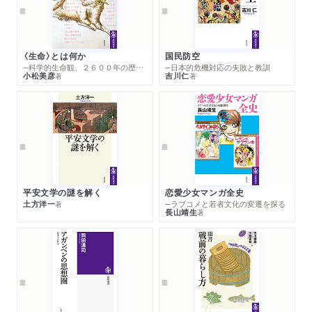
〈生命〉とは何か
国民防空
─科学的生命観、２６００年の歴史とその超克
─日本的危機対応の失敗と教訓
小松美彦
吉川仁
著
著
平安文学の謎を解く
恋愛少女マンガ全史
土方洋一
─ラブコメと若者文化の変遷を探る
著
長山靖生
著