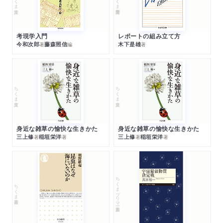
考現学入門
レポートの組み立て方
今和次郎
藤森照信
木下是雄
著
編
著
ちくま文庫
ちくま文庫
身近な雑草の愉快な生きかた
身近な雑草の愉快な生きかた
三上修
稲垣栄洋
三上修
稲垣栄洋
著
著
著
著
ちくまプリマー新書
ちくま新書