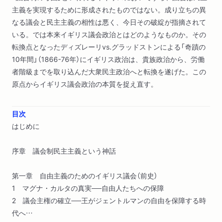
主義を実現するために形成されたものではない。成り立ちの異
なる議会と民主主義の相性は悪く、今日その破綻が指摘されて
いる。では本来イギリス議会政治とはどのようなものか。その
転換点となったディズレーリvs.グラッドストンによる「奇蹟の
10年間」（1866-76年）にイギリス政治は、貴族政治から、労働
者階級までを取り込んだ大衆民主政治へと転換を遂げた。この
原点からイギリス議会政治の本質を捉え直す。
目次
はじめに
序章 議会制民主主義という神話
第一章 自由主義のためのイギリス議会（前史）
1 マグナ・カルタの真実──自由人たちへの保障
2 議会主権の確立──王がジェントルマンの自由を保障する時
代へ