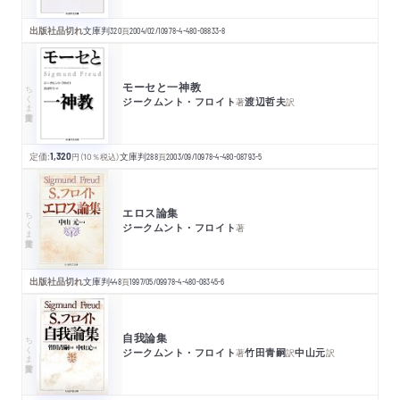
出版社品切れ
文庫判
320
頁
2004/02/10
978-4-480-08833-8
モーセと一神教
ちくま学芸文庫
ジークムント・フロイト
渡辺哲夫
著
訳
定価:
1,320
円
（10％税込）
文庫判
288
頁
2003/09/10
978-4-480-08793-5
エロス論集
ちくま学芸文庫
ジークムント・フロイト
著
出版社品切れ
文庫判
448
頁
1997/05/09
978-4-480-08345-6
自我論集
ちくま学芸文庫
ジークムント・フロイト
竹田青嗣
中山元
著
訳
訳