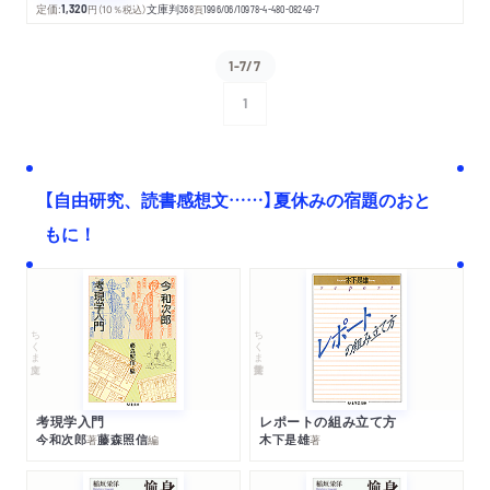
定価:
1,320
円
（10％税込）
文庫判
368
頁
1996/06/10
978-4-480-08249-7
1-7/7
1
次へ
【自由研究、読書感想文……】夏休みの宿題のおと
もに！
ちくま文庫
ちくま学芸文庫
考現学入門
レポートの組み立て方
今和次郎
藤森照信
木下是雄
著
編
著