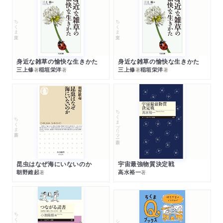
ちくま文庫
ちくま文庫
身近な雑草の愉快な生きかた
身近な雑草の愉快な生きかた
三上修
稲垣栄洋
三上修
稲垣栄洋
著
著
著
著
ちくまプリマー新書
ちくま新書
昆虫はなぜ海にいないのか
宇宙最強物質決定戦
朝野維起
高水裕一
著
著