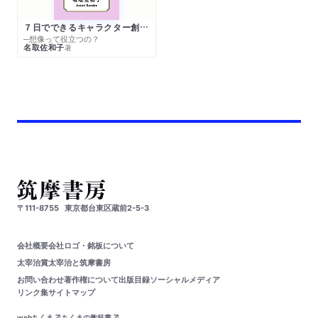
７日でできるキャラクター創作入門
─想像って役立つの？
名取佐和子
著
〒111-8755
東京都台東区蔵前2-5-3
会社概要
会社ロゴ・銘板について
太宰治賞
太宰治と筑摩書房
お問い合わせ
著作権について
出版目録
ソーシャルメディア
リンク集
サイトマップ
webちくま
ちくまの教科書