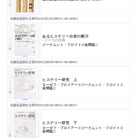
出版社品切れ
文庫判
448
頁
2012/02/08
978-4-480-42866-0
あるヒステリー分析の断片
ちくま学芸文庫
─ドーラの症例
ジークムント・フロイト
金関猛
著
訳
出版社品切れ
文庫判
256
頁
2006/05/10
978-4-480-08984-7
ヒステリー研究 上
ちくま学芸文庫
ヨーゼフ・ブロイアー
ジークムント・フロイト
著
著
金関猛
訳
出版社品切れ
文庫判
336
頁
2004/02/10
978-4-480-08832-1
ヒステリー研究 下
ちくま学芸文庫
ヨーゼフ・ブロイアー
ジークムント・フロイト
著
著
金関猛
訳