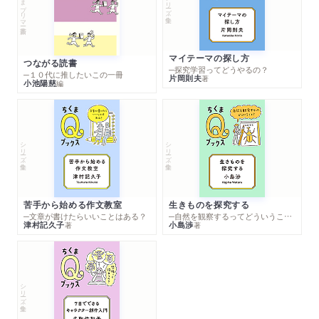
ちくまプリマー新書
シリーズ・全集
マイテーマの探し方
つながる読書
─探究学習ってどうやるの？
─１０代に推したいこの一冊
片岡則夫
著
小池陽慈
編
シリーズ・全集
シリーズ・全集
苦手から始める作文教室
生きものを探究する
─文章が書けたらいいことはある？
─自然を観察するってどういうこと？
津村記久子
小島渉
著
著
シリーズ・全集