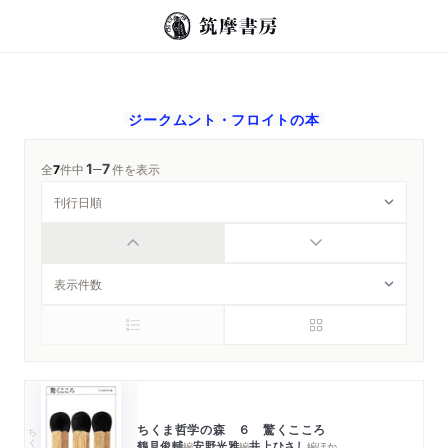
ジークムント・フロイト
の本
1
7
─
全
7
件中
件を表示
ちくま哲学の森 ６ 驚くこころ
ちくま文庫
鶴見俊輔
安野光雅
井上ひさし
編
編
編
ほか