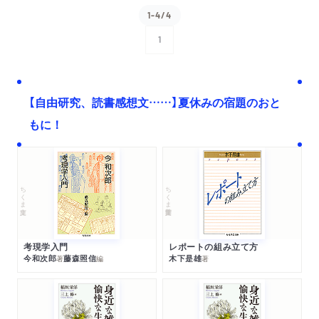
1-4/4
1
次へ
【自由研究、読書感想文……】夏休みの宿題のおと
もに！
ちくま文庫
ちくま学芸文庫
考現学入門
レポートの組み立て方
今和次郎
藤森照信
木下是雄
著
編
著