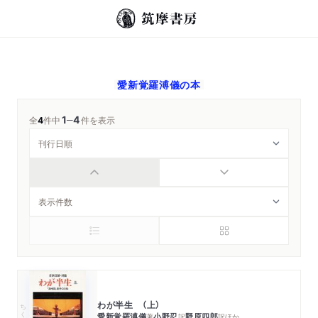
愛新覚羅溥儀
の本
1
4
─
全
4
件中
件を表示
わが半生 （上）
ちくま文庫
愛新覚羅溥儀
小野忍
野原四郎
著
訳
訳
ほか