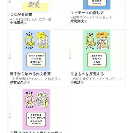
マイテーマの探し方
つながる読書
─探究学習ってどうやるの？
─１０代に推したいこの一冊
片岡則夫
著
小池陽慈
編
シリーズ・全集
シリーズ・全集
苦手から始める作文教室
生きものを探究する
─文章が書けたらいいことはある？
─自然を観察するってどういうこと？
津村記久子
小島渉
著
著
シリーズ・全集
７日でできるキャラクター創作入門