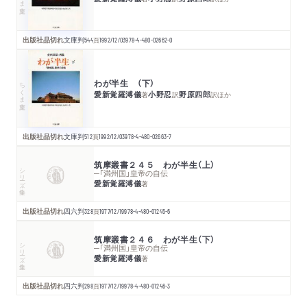
出版社品切れ
文庫判
544
頁
1992/12/03
978-4-480-02662-0
わが半生 （下）
ちくま文庫
愛新覚羅溥儀
小野忍
野原四郎
著
訳
訳
ほか
出版社品切れ
文庫判
512
頁
1992/12/03
978-4-480-02663-7
筑摩叢書２４５ わが半生（上）
シリーズ・全集
─「満州国」皇帝の自伝
愛新覚羅溥儀
著
出版社品切れ
四六判
328
頁
1977/12/19
978-4-480-01245-6
筑摩叢書２４６ わが半生（下）
シリーズ・全集
─「満州国」皇帝の自伝
愛新覚羅溥儀
著
出版社品切れ
四六判
298
頁
1977/12/19
978-4-480-01246-3