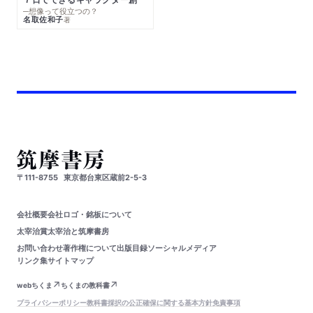
─想像って役立つの？
名取佐和子
著
〒111-8755
東京都台東区蔵前2-5-3
会社概要
会社ロゴ・銘板について
太宰治賞
太宰治と筑摩書房
お問い合わせ
著作権について
出版目録
ソーシャルメディア
リンク集
サイトマップ
webちくま
ちくまの教科書
プライバシーポリシー
教科書採択の公正確保に関する基本方針
免責事項