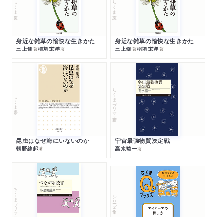
ちくま文庫
ちくま文庫
身近な雑草の愉快な生きかた
身近な雑草の愉快な生きかた
三上修
稲垣栄洋
三上修
稲垣栄洋
著
著
著
著
ちくまプリマー新書
ちくま新書
昆虫はなぜ海にいないのか
宇宙最強物質決定戦
朝野維起
高水裕一
著
著
ちくまプリマー新書
シリーズ・全集