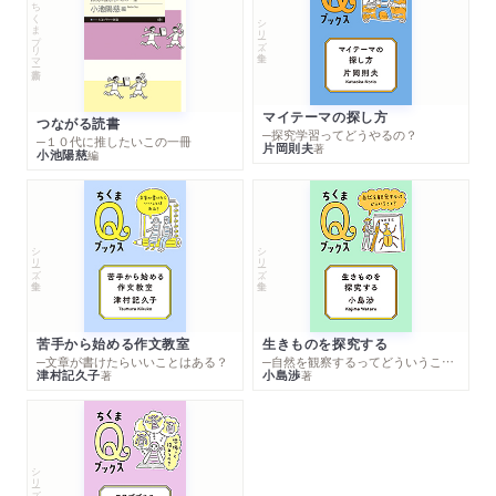
ちくまプリマー新書
シリーズ・全集
マイテーマの探し方
つながる読書
─探究学習ってどうやるの？
─１０代に推したいこの一冊
片岡則夫
著
小池陽慈
編
シリーズ・全集
シリーズ・全集
苦手から始める作文教室
生きものを探究する
─文章が書けたらいいことはある？
─自然を観察するってどういうこと？
津村記久子
小島渉
著
著
シリーズ・全集