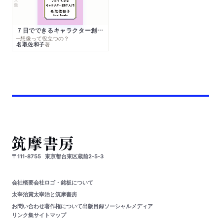
７日でできるキャラクター創作入門
─想像って役立つの？
名取佐和子
著
〒111-8755
東京都台東区蔵前2-5-3
会社概要
会社ロゴ・銘板について
太宰治賞
太宰治と筑摩書房
お問い合わせ
著作権について
出版目録
ソーシャルメディア
リンク集
サイトマップ