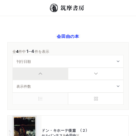
会田由
の本
1
4
─
全
4
件中
件を表示
ドン・キホーテ後篇 （２）
ちくま文庫
セルバンテス
会田由
著
訳