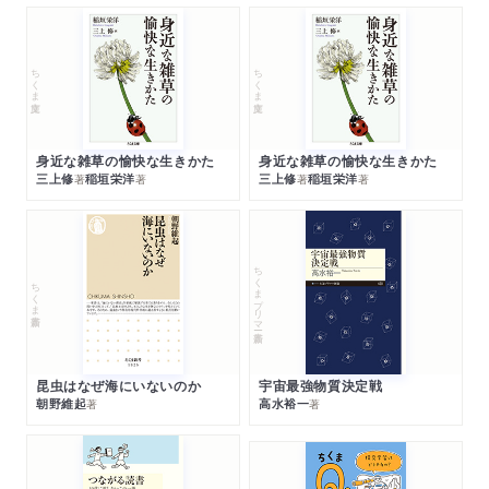
ちくま文庫
ちくま文庫
身近な雑草の愉快な生きかた
身近な雑草の愉快な生きかた
三上修
稲垣栄洋
三上修
稲垣栄洋
著
著
著
著
ちくまプリマー新書
ちくま新書
昆虫はなぜ海にいないのか
宇宙最強物質決定戦
朝野維起
高水裕一
著
著