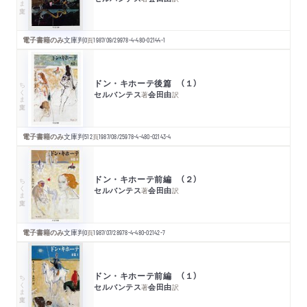
電子書籍のみ
文庫判
0
頁
1987/09/29
978-4-480-02144-1
ドン・キホーテ後篇 （１）
ちくま文庫
セルバンテス
会田由
著
訳
電子書籍のみ
文庫判
512
頁
1987/08/25
978-4-480-02143-4
ドン・キホーテ前編 （２）
ちくま文庫
セルバンテス
会田由
著
訳
電子書籍のみ
文庫判
0
頁
1987/07/28
978-4-480-02142-7
ドン・キホーテ前編 （１）
ちくま文庫
セルバンテス
会田由
著
訳