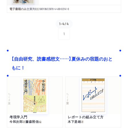
電子書籍のみ
文庫判
0
頁
1987/06/23
978-4-480-02141-0
1-4/4
1
次へ
【自由研究、読書感想文……】夏休みの宿題のおと
もに！
ちくま文庫
ちくま学芸文庫
考現学入門
レポートの組み立て方
今和次郎
藤森照信
木下是雄
著
編
著