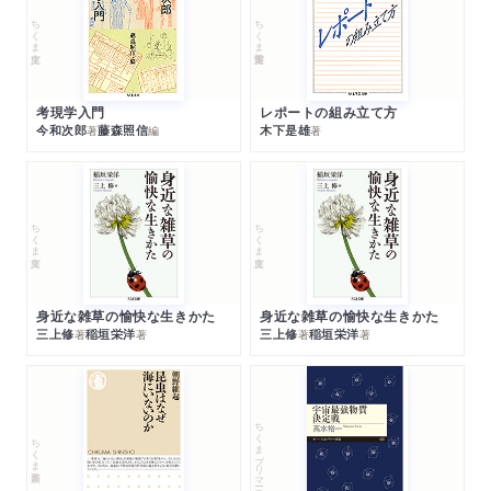
ちくま文庫
ちくま学芸文庫
考現学入門
レポートの組み立て方
今和次郎
藤森照信
木下是雄
著
編
著
ちくま文庫
ちくま文庫
身近な雑草の愉快な生きかた
身近な雑草の愉快な生きかた
三上修
稲垣栄洋
三上修
稲垣栄洋
著
著
著
著
ちくまプリマー新書
ちくま新書