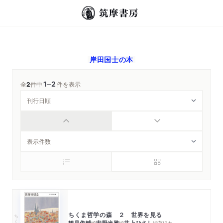
岸田国士
の本
1
2
─
全
2
件中
件を表示
ちくま哲学の森 ２ 世界を見る
ちくま文庫
鶴見俊輔
安野光雅
井上ひさし
編
編
編著
ほか