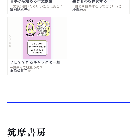
苦手から始める作文教室
生きものを探究する
─文章が書けたらいいことはある？
─自然を観察するってどういうこと？
津村記久子
小島渉
著
著
シリーズ・全集
７日でできるキャラクター創作入門
─想像って役立つの？
名取佐和子
著