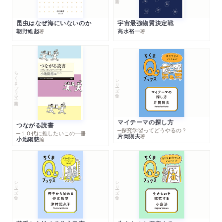
昆虫はなぜ海にいないのか
宇宙最強物質決定戦
朝野維起
高水裕一
著
著
ちくまプリマー新書
シリーズ・全集
マイテーマの探し方
つながる読書
─探究学習ってどうやるの？
─１０代に推したいこの一冊
片岡則夫
著
小池陽慈
編
シリーズ・全集
シリーズ・全集