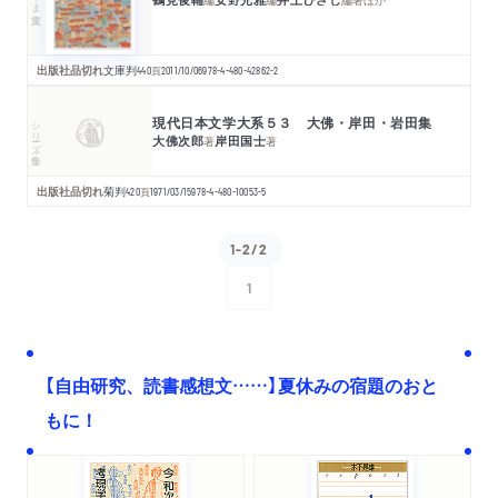
出版社品切れ
文庫判
440
頁
2011/10/06
978-4-480-42862-2
現代日本文学大系５３ 大佛・岸田・岩田集
シリーズ・全集
大佛次郎
岸田国士
著
著
出版社品切れ
菊判
420
頁
1971/03/15
978-4-480-10053-5
1-2/2
1
次へ
【自由研究、読書感想文……】夏休みの宿題のおと
もに！