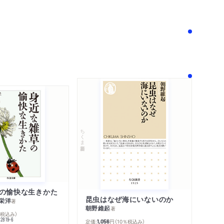
！
ちくま新書
の愉快な生きかた
昆虫はなぜ海にいないのか
栄洋
著
朝野維起
著
％税込み）
42819-6
定価:
円
（10％税込み）
1,056