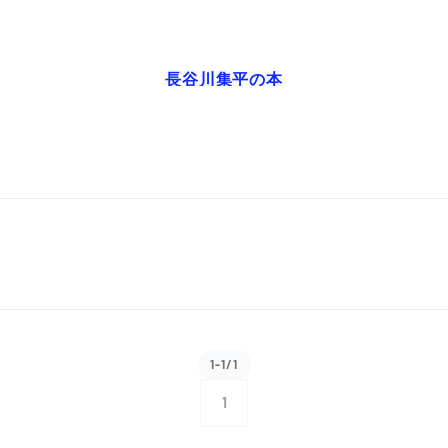
長谷川集平
の本
1-1/1
1