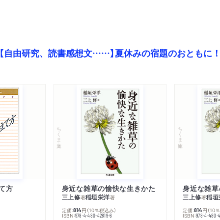
【自由研究、読書感想文……】夏休みの宿題のおともに
ちくま文庫
ちくま文庫
て方
身近な雑草の愉快な生きかた
身近な雑草
三上修
稲垣栄洋
三上修
稲垣
著
著
著
定価:
円
（10％税込み）
定価:
円
（10
814
814
ISBN:
ISBN:
978-4-480-42819-6
978-4-480-