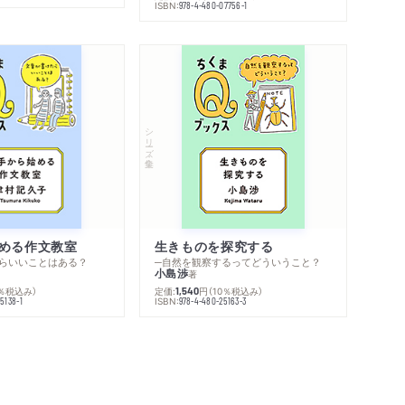
ISBN:
978-4-480-07756-1
シリーズ・全集
める作文教室
生きものを探究する
らいいことはある？
─自然を観察するってどういうこと？
小島渉
著
0％税込み）
定価:
円
（10％税込み）
1,540
ISBN:
5138-1
978-4-480-25163-3