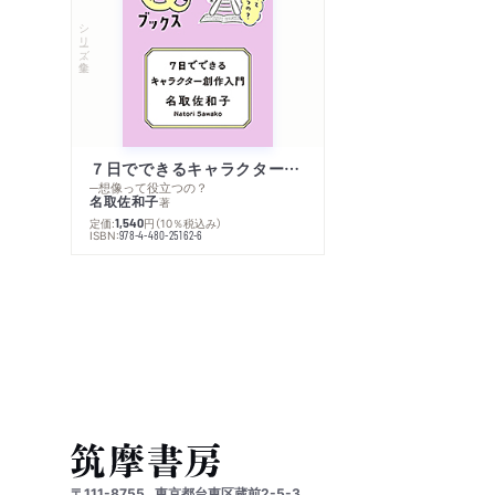
シリーズ・全集
７日でできるキャラクター創作入門
─想像って役立つの？
名取佐和子
著
定価:
円
（10％税込み）
1,540
ISBN:
978-4-480-25162-6
〒111-8755
東京都台東区蔵前2-5-3