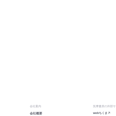
会社案内
筑摩書房の外部サ
webちくま
会社概要