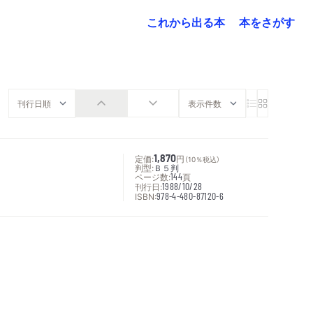
これから出る本
本をさがす
定価:
1,870
円
（10％税込）
判型:
Ｂ５判
ページ数:
144
頁
刊行日:
1988/10/28
ISBN:
978-4-480-87120-6
次へ