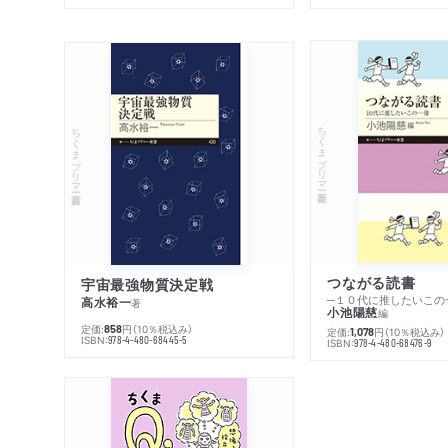
ちくまプリマー新書
ちくまプリマー新書
つながる読書
宇宙最強物質決定戦
─１０代に推したいこの
高水裕一
著
小池陽慈
編
定価:
円
（10％税込み）
858
定価:
円
（10％税込み）
1,078
ISBN:
978-4-480-68445-5
ISBN:
978-4-480-68476-9