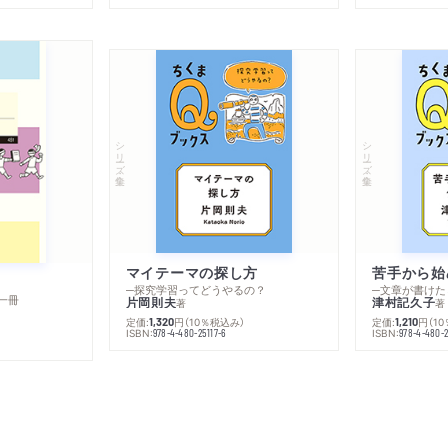
シリーズ・全集
シリーズ・全集
マイテーマの探し方
苦手から始
─探究学習ってどうやるの？
─文章が書けた
一冊
片岡則夫
津村記久子
著
著
定価:
円
（10％税込み）
定価:
円
（1
1,320
1,210
ISBN:
ISBN:
978-4-480-25117-6
978-4-480-2