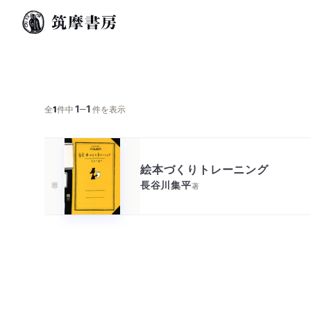
1
1
─
全
1
件中
件を表示
絵本づくりトレーニング
長谷川集平
著