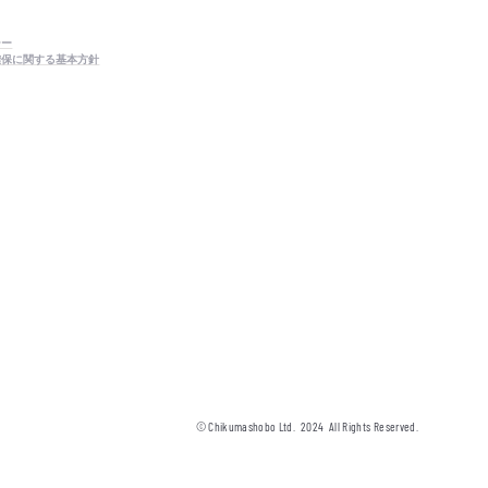
シー
確保に関する基本方針
© Chikumashobo Ltd.
2024
All Rights Reserved.