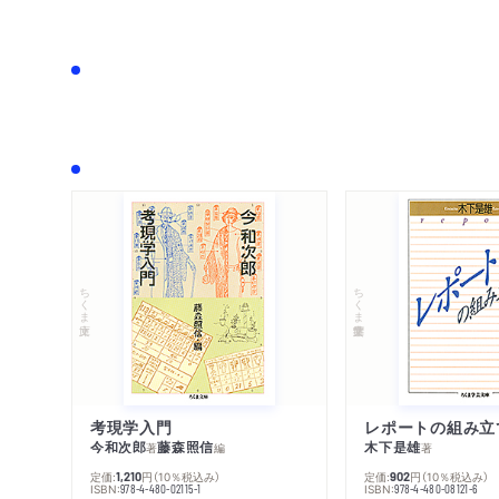
ちくま文庫
ちくま学芸文庫
考現学入門
レポートの組み立
今和次郎
藤森照信
木下是雄
著
編
著
定価:
円
（10％税込み）
定価:
円
（10％税込み）
1,210
902
ISBN:
ISBN:
978-4-480-02115-1
978-4-480-08121-6