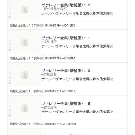
ヴァレリー全集（増補版）１２
シリーズ・全集
─現代世界の考察
ポール・ヴァレリー
落合太郎
鈴木信太郎
著
訳
訳
出版社品切れ
Ａ５判
464
頁
1978/09/14
978-4-480-78212-0
ヴァレリー全集（増補版）１１
シリーズ・全集
─文明批評
ポール・ヴァレリー
落合太郎
鈴木信太郎
著
訳
訳
出版社品切れ
Ａ５判
464
頁
1978/07/20
978-4-480-78211-3
ヴァレリー全集（増補版）１０
シリーズ・全集
─芸術論集
ポール・ヴァレリー
落合太郎
鈴木信太郎
著
訳
訳
出版社品切れ
Ａ５判
464
頁
1978/06/15
978-4-480-78210-6
ヴァレリー全集（増補版） ９
シリーズ・全集
─哲学論考
ポール・ヴァレリー
落合太郎
鈴木信太郎
著
訳
訳
出版社品切れ
Ａ５判
464
頁
1978/05/15
978-4-480-78209-0