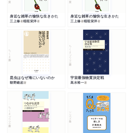
身近な雑草の愉快な生きかた
身近な雑草の愉快な生きかた
三上修
稲垣栄洋
三上修
稲垣栄洋
著
著
著
著
ちくまプリマー新書
ちくま新書
昆虫はなぜ海にいないのか
宇宙最強物質決定戦
朝野維起
高水裕一
著
著
ちくまプリマー新書
シリーズ・全集