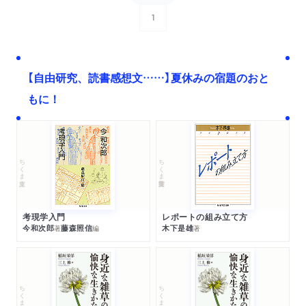
1
次へ
【自由研究、読書感想文……】夏休みの宿題のおと
もに！
ちくま文庫
ちくま学芸文庫
考現学入門
レポートの組み立て方
今和次郎
藤森照信
木下是雄
著
編
著
ちくま文庫
ちくま文庫