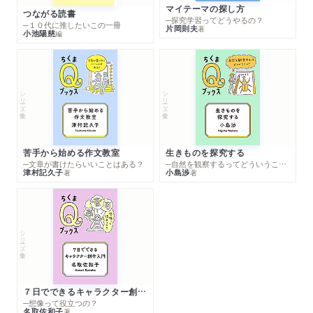
マイテーマの探し方
つながる読書
─探究学習ってどうやるの？
─１０代に推したいこの一冊
片岡則夫
著
小池陽慈
編
シリーズ・全集
シリーズ・全集
苦手から始める作文教室
生きものを探究する
─文章が書けたらいいことはある？
─自然を観察するってどういうこと？
津村記久子
小島渉
著
著
シリーズ・全集
７日でできるキャラクター創作入門
─想像って役立つの？
名取佐和子
著