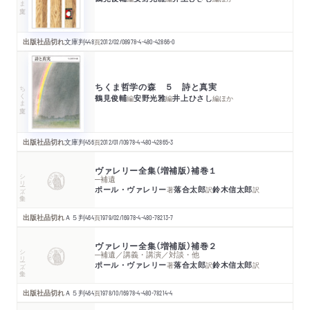
出版社品切れ
文庫判
448
頁
2012/02/08
978-4-480-42866-0
ちくま哲学の森 ５ 詩と真実
ちくま文庫
鶴見俊輔
安野光雅
井上ひさし
編
編
編
ほか
出版社品切れ
文庫判
456
頁
2012/01/10
978-4-480-42865-3
ヴァレリー全集（増補版）補巻１
シリーズ・全集
─補遺
ポール・ヴァレリー
落合太郎
鈴木信太郎
著
訳
訳
出版社品切れ
Ａ５判
464
頁
1979/02/16
978-4-480-78213-7
ヴァレリー全集（増補版）補巻２
シリーズ・全集
─補遺／講義・講演／対談・他
ポール・ヴァレリー
落合太郎
鈴木信太郎
著
訳
訳
出版社品切れ
Ａ５判
464
頁
1978/10/16
978-4-480-78214-4