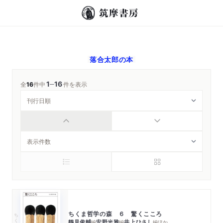
落合太郎
の本
1
16
─
全
16
件中
件を表示
ちくま哲学の森 ６ 驚くこころ
ちくま文庫
鶴見俊輔
安野光雅
井上ひさし
編
編
編
ほか