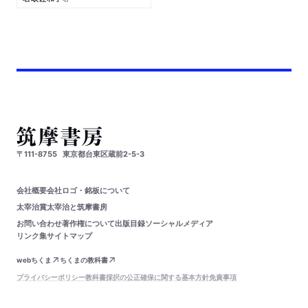
〒111-8755
東京都台東区蔵前2-5-3
会社概要
会社ロゴ・銘板について
太宰治賞
太宰治と筑摩書房
お問い合わせ
著作権について
出版目録
ソーシャルメディア
リンク集
サイトマップ
webちくま
ちくまの教科書
プライバシーポリシー
教科書採択の公正確保に関する基本方針
免責事項