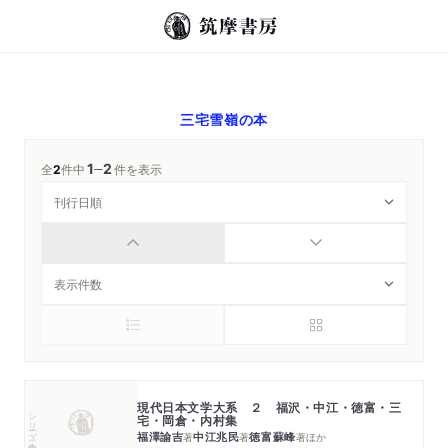
三宅雪嶺
の本
1
2
─
全
2
件中
件を表示
現代日本文学大系 ２ 福沢・中江・徳富・三
シリーズ・全集
宅・岡倉・内村集
福澤諭吉
中江兆民
徳富蘇峰
著
著
著
ほか