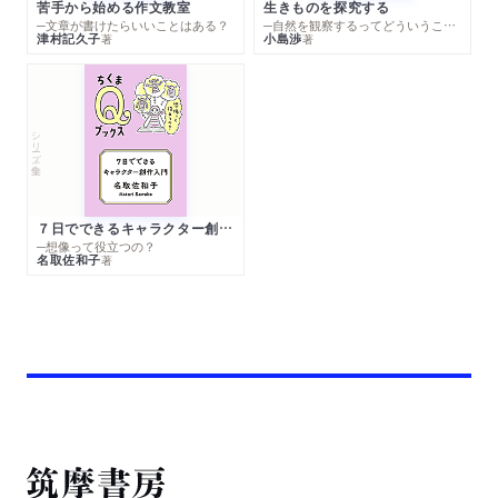
苦手から始める作文教室
生きものを探究する
─文章が書けたらいいことはある？
─自然を観察するってどういうこと？
津村記久子
小島渉
著
著
シリーズ・全集
７日でできるキャラクター創作入門
─想像って役立つの？
名取佐和子
著