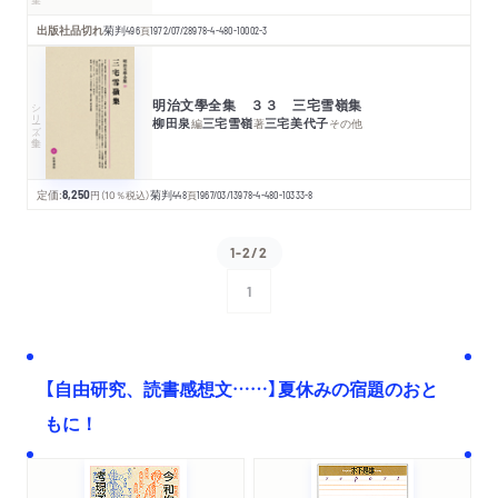
出版社品切れ
菊判
496
頁
1972/07/28
978-4-480-10002-3
明治文學全集 ３３ 三宅雪嶺集
シリーズ・全集
柳田泉
三宅雪嶺
三宅美代子
編
著
その他
定価:
8,250
円
（10％税込）
菊判
448
頁
1967/03/13
978-4-480-10333-8
1-2/2
1
次へ
【自由研究、読書感想文……】夏休みの宿題のおと
もに！