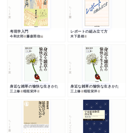
ちくま文庫
ちくま学芸文庫
考現学入門
レポートの組み立て方
今和次郎
藤森照信
木下是雄
著
編
著
ちくま文庫
ちくま文庫
身近な雑草の愉快な生きかた
身近な雑草の愉快な生きかた
三上修
稲垣栄洋
三上修
稲垣栄洋
著
著
著
著
ちくまプリマー新書
ちくま新書