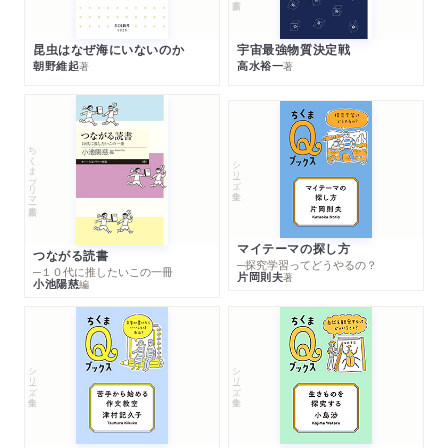
昆虫はなぜ海にいないのか
宇宙最強物質決定戦
朝野維起
高水裕一
著
著
ちくまプリマー新書
シリーズ・全集
マイテーマの探し方
つながる読書
─探究学習ってどうやるの？
─１０代に推したいこの一冊
片岡則夫
著
小池陽慈
編
シリーズ・全集
シリーズ・全集