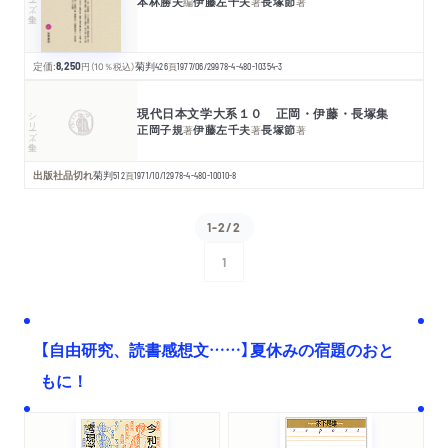
本林勝夫
伊藤左千夫
長塚節
編
著
著
定価:
8,250
円
（10％税込）
菊判
426
頁
1977/06/29
978-4-480-10354-3
現代日本文学大系１０ 正岡・伊藤・長塚集
シリーズ・全集
正岡子規
伊藤左千夫
長塚節
著
著
著
出版社品切れ
菊判
512
頁
1971/10/12
978-4-480-10010-8
1-2/2
1
次へ
【自由研究、読書感想文……】夏休みの宿題のおと
もに！