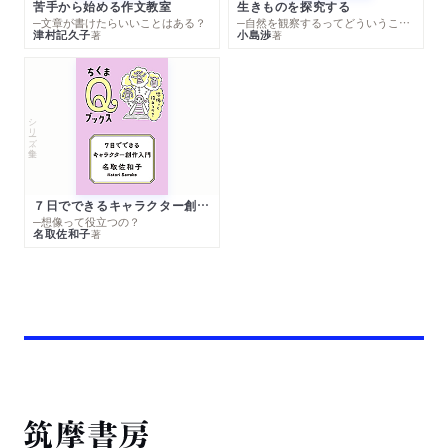
苦手から始める作文教室
生きものを探究する
─文章が書けたらいいことはある？
─自然を観察するってどういうこと？
津村記久子
小島渉
著
著
シリーズ・全集
７日でできるキャラクター創作入門
─想像って役立つの？
名取佐和子
著