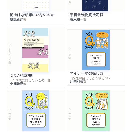
昆虫はなぜ海にいないのか
宇宙最強物質決定戦
朝野維起
高水裕一
著
著
ちくまプリマー新書
シリーズ・全集
マイテーマの探し方
つながる読書
─探究学習ってどうやるの？
─１０代に推したいこの一冊
片岡則夫
著
小池陽慈
編
シリーズ・全集
シリーズ・全集