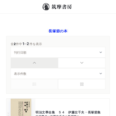
長塚節
の本
1
2
─
全
2
件中
件を表示
明治文學全集 ５４ 伊籐左千夫・長塚節集
シリーズ・全集