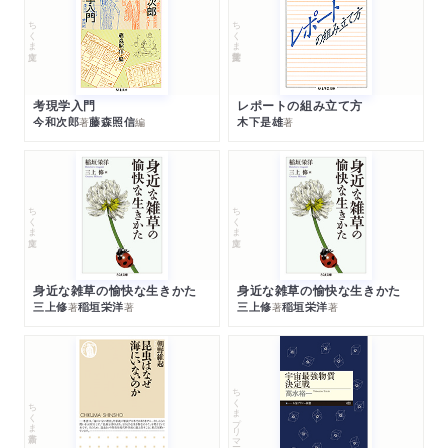
ちくま文庫
ちくま学芸文庫
考現学入門
レポートの組み立て方
今和次郎
藤森照信
木下是雄
著
編
著
ちくま文庫
ちくま文庫
身近な雑草の愉快な生きかた
身近な雑草の愉快な生きかた
三上修
稲垣栄洋
三上修
稲垣栄洋
著
著
著
著
ちくまプリマー新書
ちくま新書