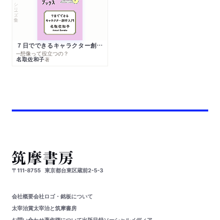
シリーズ・全集
７日でできるキャラクター創作入門
─想像って役立つの？
名取佐和子
著
〒111-8755
東京都台東区蔵前2-5-3
会社概要
会社ロゴ・銘板について
太宰治賞
太宰治と筑摩書房
お問い合わせ
著作権について
出版目録
ソーシャルメディア