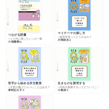
ちくまプリマー新書
シリーズ・全集
マイテーマの探し方
つながる読書
─探究学習ってどうやるの？
─１０代に推したいこの一冊
片岡則夫
著
小池陽慈
編
シリーズ・全集
シリーズ・全集
苦手から始める作文教室
生きものを探究する
─文章が書けたらいいことはある？
─自然を観察するってどういうこと？
津村記久子
小島渉
著
著