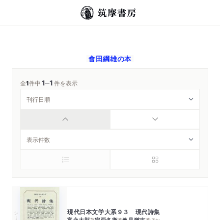
會田綱雄
の本
1
1
─
全
1
件中
件を表示
現代日本文学大系９３ 現代詩集
シリーズ・全集
富永太郎
安西冬衞
逸見猶吉
著
著
著
ほか