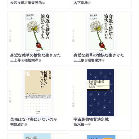
今和次郎
藤森照信
木下是雄
著
編
著
ちくま文庫
ちくま文庫
身近な雑草の愉快な生きかた
身近な雑草の愉快な生きかた
三上修
稲垣栄洋
三上修
稲垣栄洋
著
著
著
著
ちくまプリマー新書
ちくま新書
昆虫はなぜ海にいないのか
宇宙最強物質決定戦
朝野維起
高水裕一
著
著