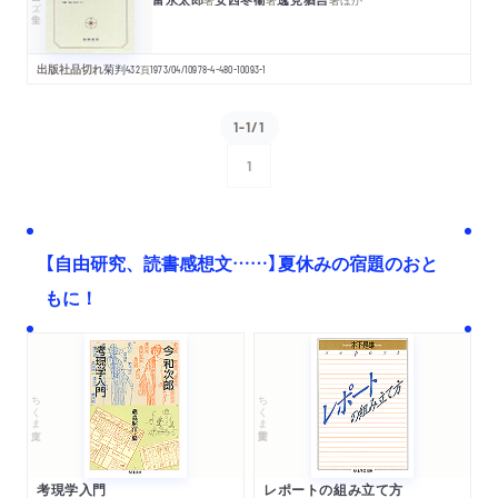
出版社品切れ
菊判
432
頁
1973/04/10
978-4-480-10093-1
1-1/1
1
次へ
【自由研究、読書感想文……】夏休みの宿題のおと
もに！
ちくま文庫
ちくま学芸文庫
考現学入門
レポートの組み立て方