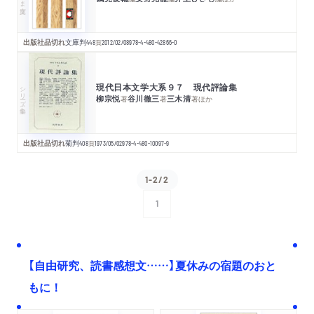
出版社品切れ
文庫判
448
頁
2012/02/08
978-4-480-42866-0
現代日本文学大系９７ 現代評論集
シリーズ・全集
柳宗悦
谷川徹三
三木清
著
著
著
ほか
出版社品切れ
菊判
408
頁
1973/05/02
978-4-480-10097-9
1-2/2
1
次へ
【自由研究、読書感想文……】夏休みの宿題のおと
もに！