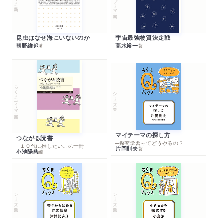
昆虫はなぜ海にいないのか
宇宙最強物質決定戦
朝野維起
高水裕一
著
著
ちくまプリマー新書
シリーズ・全集
マイテーマの探し方
つながる読書
─探究学習ってどうやるの？
─１０代に推したいこの一冊
片岡則夫
著
小池陽慈
編
シリーズ・全集
シリーズ・全集