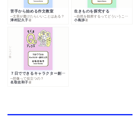
苦手から始める作文教室
生きものを探究する
─文章が書けたらいいことはある？
─自然を観察するってどういうこと？
津村記久子
小島渉
著
著
シリーズ・全集
７日でできるキャラクター創作入門
─想像って役立つの？
名取佐和子
著