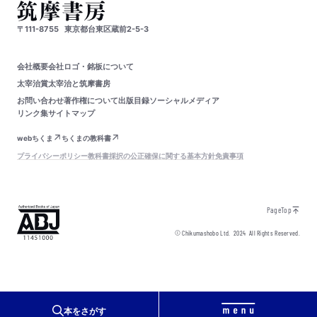
〒111-8755
東京都台東区蔵前2-5-3
会社概要
会社ロゴ・銘板について
太宰治賞
太宰治と筑摩書房
お問い合わせ
著作権について
出版目録
ソーシャルメディア
リンク集
サイトマップ
webちくま
ちくまの教科書
プライバシーポリシー
教科書採択の公正確保に関する基本方針
免責事項
PageTop
© Chikumashobo Ltd.
2024
All Rights Reserved.
本をさがす