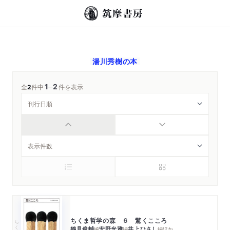
湯川秀樹
の本
1
2
─
全
2
件中
件を表示
ちくま哲学の森 ６ 驚くこころ
ちくま文庫
鶴見俊輔
安野光雅
井上ひさし
編
編
編
ほか