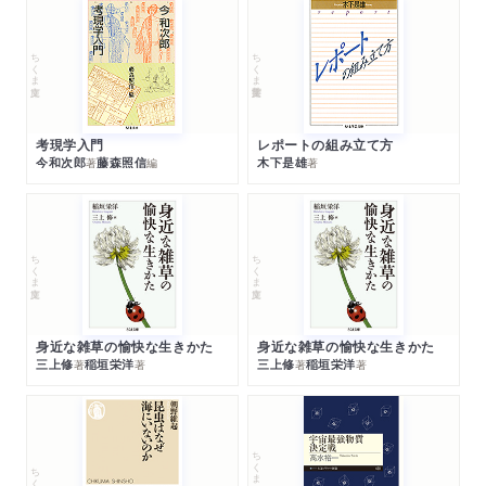
ちくま文庫
ちくま学芸文庫
考現学入門
レポートの組み立て方
今和次郎
藤森照信
木下是雄
著
編
著
ちくま文庫
ちくま文庫
身近な雑草の愉快な生きかた
身近な雑草の愉快な生きかた
三上修
稲垣栄洋
三上修
稲垣栄洋
著
著
著
著
ちくまプリマー新書
ちくま新書