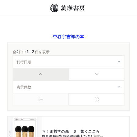
中谷宇吉郎
の本
1
2
─
全
2
件中
件を表示
ちくま哲学の森 ６ 驚くこころ
ちくま文庫
鶴見俊輔
安野光雅
井上ひさし
編
編
編
ほか