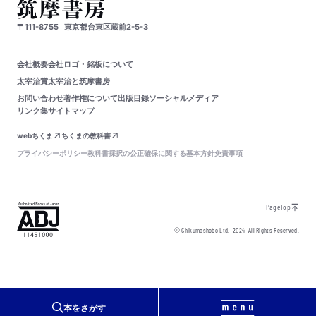
〒111-8755
東京都台東区蔵前2-5-3
会社概要
会社ロゴ・銘板について
太宰治賞
太宰治と筑摩書房
お問い合わせ
著作権について
出版目録
ソーシャルメディア
リンク集
サイトマップ
webちくま
ちくまの教科書
プライバシーポリシー
教科書採択の公正確保に関する基本方針
免責事項
PageTop
© Chikumashobo Ltd.
2024
All Rights Reserved.
本をさがす