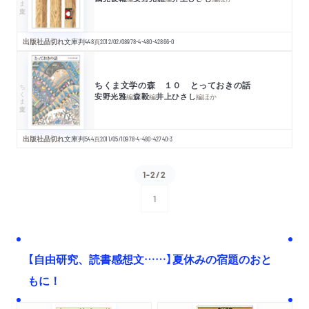
出版社品切れ
文庫判
448
頁
2012/02/08
978-4-480-42866-0
ちくま文学の森 １０ とっておきの話
ちくま文庫
安野光雅
森毅
井上ひさし
編
編
編
ほか
出版社品切れ
文庫判
544
頁
2011/05/10
978-4-480-42740-3
1-2/2
1
次へ
【自由研究、読書感想文……】夏休みの宿題のおと
もに！