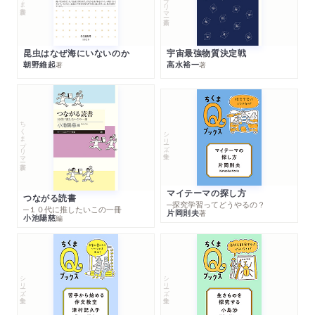
昆虫はなぜ海にいないのか
宇宙最強物質決定戦
朝野維起
高水裕一
著
著
ちくまプリマー新書
シリーズ・全集
マイテーマの探し方
つながる読書
─探究学習ってどうやるの？
─１０代に推したいこの一冊
片岡則夫
著
小池陽慈
編
シリーズ・全集
シリーズ・全集