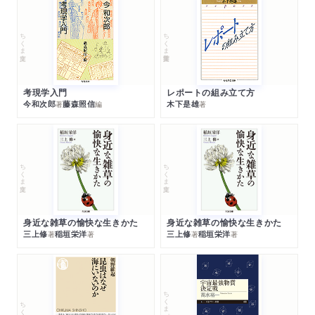
ちくま文庫
ちくま学芸文庫
考現学入門
レポートの組み立て方
今和次郎
藤森照信
木下是雄
著
編
著
ちくま文庫
ちくま文庫
身近な雑草の愉快な生きかた
身近な雑草の愉快な生きかた
三上修
稲垣栄洋
三上修
稲垣栄洋
著
著
著
著
ちくまプリマー新書
ちくま新書