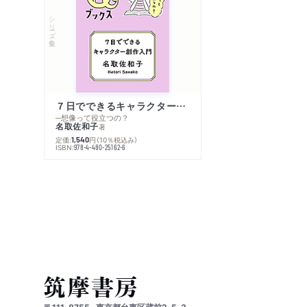
シリーズ・全集
７日でできるキャラクター創作入門
─想像って役立つの？
名取佐和子
著
定価:
円
（10％税込み）
1,540
ISBN:
978-4-480-25162-6