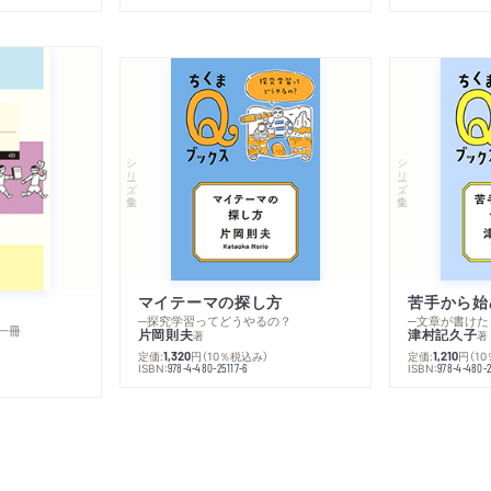
シリーズ・全集
シリーズ・全集
マイテーマの探し方
苦手から始
─探究学習ってどうやるの？
─文章が書けた
一冊
片岡則夫
津村記久子
著
著
定価:
円
（10％税込み）
定価:
円
（1
1,320
1,210
ISBN:
ISBN:
978-4-480-25117-6
978-4-480-2