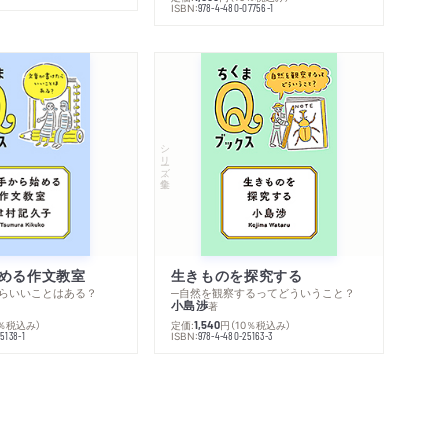
ISBN:
978-4-480-07756-1
シリーズ・全集
める作文教室
生きものを探究する
らいいことはある？
─自然を観察するってどういうこと？
小島渉
著
0％税込み）
定価:
円
（10％税込み）
1,540
ISBN:
5138-1
978-4-480-25163-3