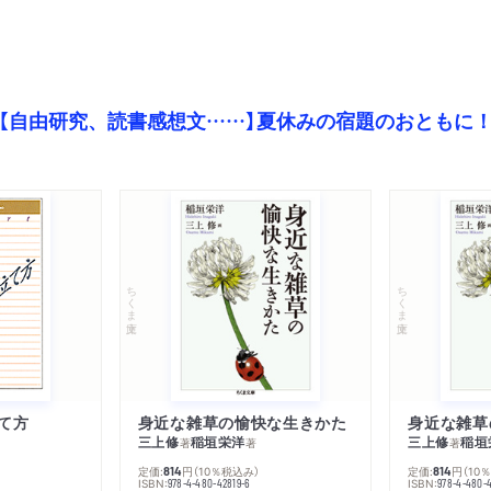
【自由研究、読書感想文……】夏休みの宿題のおともに
ちくま文庫
ちくま文庫
て方
身近な雑草の愉快な生きかた
身近な雑草
三上修
稲垣栄洋
三上修
稲垣
著
著
著
定価:
円
（10％税込み）
定価:
円
（10
814
814
ISBN:
ISBN:
978-4-480-42819-6
978-4-480-