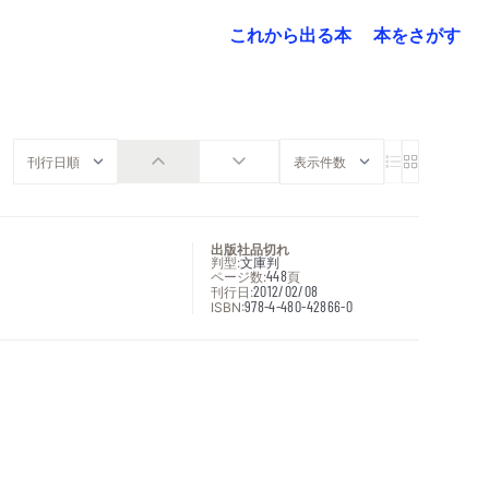
これから出る本
本をさがす
出版社品切れ
判型:
文庫判
ページ数:
448
頁
刊行日:
2012/02/08
ISBN:
978-4-480-42866-0
次へ