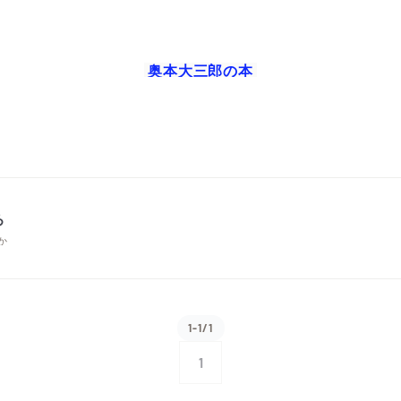
奥本大三郎
の本
ろ
か
1-1/1
1