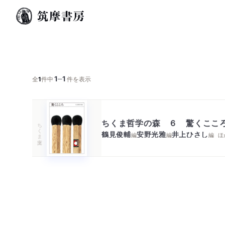
1
1
─
全
1
件中
件を表示
ちくま哲学の森 ６ 驚くここ
ちくま文庫
鶴見俊輔
安野光雅
井上ひさし
編
編
編
ほ