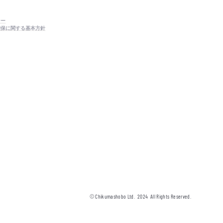
シー
確保に関する基本方針
© Chikumashobo Ltd.
2024
All Rights Reserved.