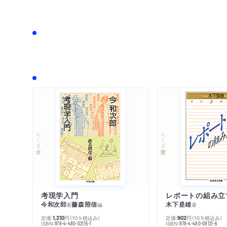
ちくま文庫
ちくま学芸文庫
考現学入門
レポートの組み立
今和次郎
藤森照信
木下是雄
著
編
著
定価:
円
（10％税込み）
定価:
円
（10％税込み）
1,210
902
ISBN:
ISBN:
978-4-480-02115-1
978-4-480-08121-6