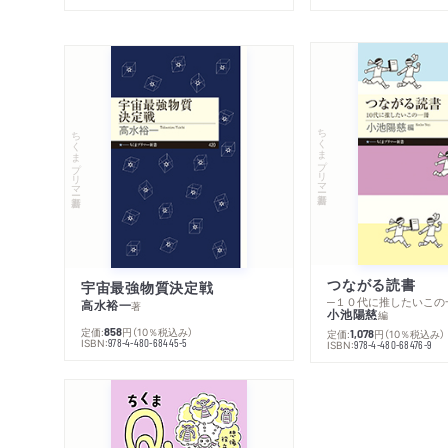
ちくまプリマー新書
ちくまプリマー新書
つながる読書
宇宙最強物質決定戦
─１０代に推したいこの
高水裕一
著
小池陽慈
編
定価:
円
（10％税込み）
858
定価:
円
（10％税込み）
1,078
ISBN:
978-4-480-68445-5
ISBN:
978-4-480-68476-9