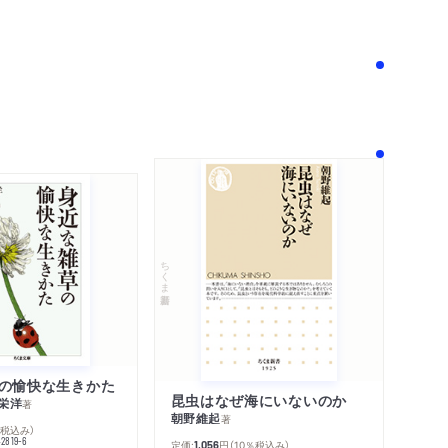
！
ちくま新書
の愉快な生きかた
昆虫はなぜ海にいないのか
栄洋
著
朝野維起
著
％税込み）
42819-6
定価:
円
（10％税込み）
1,056