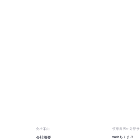
会社案内
筑摩書房の外部サ
webちくま
会社概要