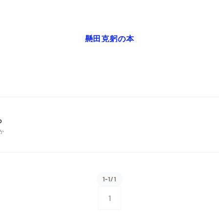
懸田克躬
の本
ろ
か
1-1/1
1