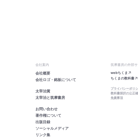
会社案内
筑摩書房の外部サ
webちくま
会社概要
ちくまの教科書
会社ロゴ・銘板について
プライバシーポリ
太宰治賞
教科書採択の公正
太宰治と筑摩書房
免責事項
お問い合わせ
著作権について
出版目録
ソーシャルメディア
リンク集