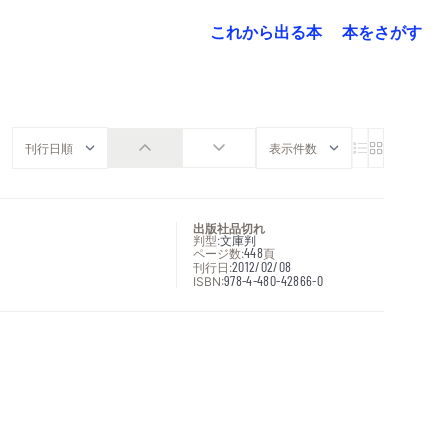
これから出る本
本をさがす
出版社品切れ
判型:
文庫判
ページ数:
448
頁
刊行日:
2012/02/08
ISBN:
978-4-480-42866-0
次へ