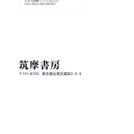
定価:
円
（10％税込み）
1,078
ISBN:
978-4-480-68476-9
〒111-8755
東京都台東区蔵前2-5-3