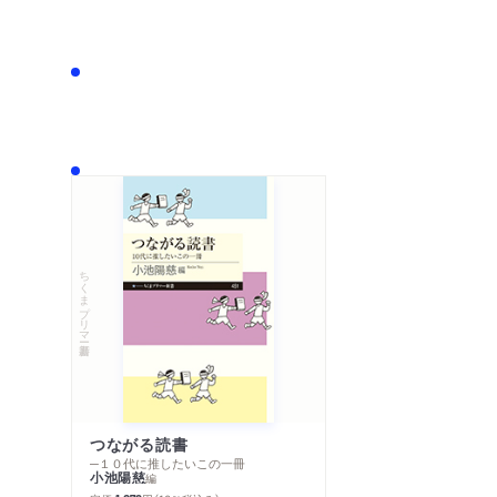
ちくまプリマー新書
つながる読書
─１０代に推したいこの一冊
小池陽慈
編