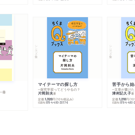
シリーズ・全集
シリーズ・全集
マイテーマの探し方
苦手から始
─探究学習ってどうやるの？
─文章が書けた
一冊
片岡則夫
津村記久子
著
著
定価:
円
（10％税込み）
定価:
円
（1
1,320
1,210
ISBN:
ISBN:
978-4-480-25117-6
978-4-480-2