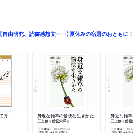
【自由研究、読書感想文……】夏休みの宿題のおともに
ちくま文庫
ちくま文庫
て方
身近な雑草の愉快な生きかた
身近な雑草
三上修
稲垣栄洋
三上修
稲垣
著
著
著
定価:
円
（10％税込み）
定価:
円
（10
814
814
ISBN:
ISBN:
978-4-480-42819-6
978-4-480-