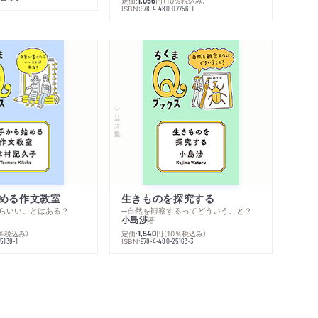
定価:
円
（10％税込み）
1,056
ISBN:
978-4-480-07756-1
シリーズ・全集
める作文教室
生きものを探究する
らいいことはある？
─自然を観察するってどういうこと？
小島渉
著
0％税込み）
定価:
円
（10％税込み）
1,540
ISBN:
5138-1
978-4-480-25163-3