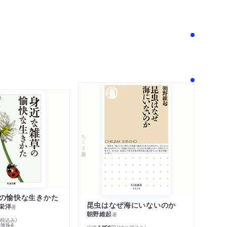
！
ちくま新書
の愉快な生きかた
昆虫はなぜ海にいないのか
栄洋
著
朝野維起
著
％税込み）
42819-6