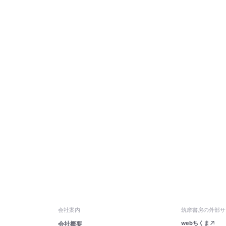
会社案内
筑摩書房の外部サ
webちくま
会社概要