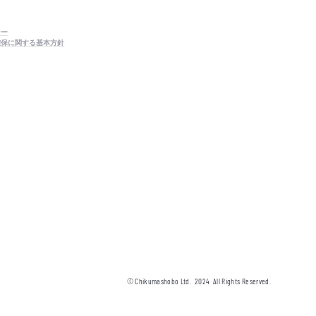
シー
確保に関する基本方針
© Chikumashobo Ltd.
2024
All Rights Reserved.