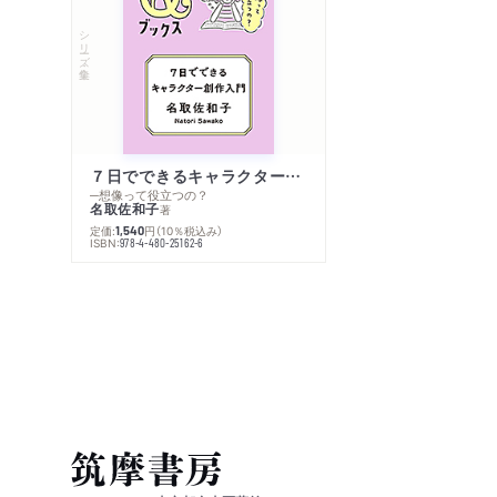
シリーズ・全集
７日でできるキャラクター創作入門
─想像って役立つの？
名取佐和子
著
定価:
円
（10％税込み）
1,540
ISBN:
978-4-480-25162-6