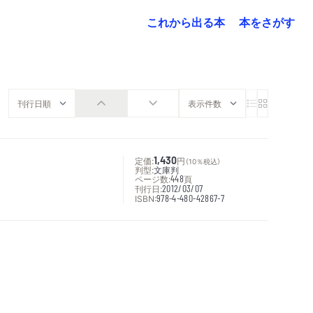
これから出る本
本をさがす
定価:
1,430
円
（10％税込）
判型:
文庫判
ページ数:
448
頁
刊行日:
2012/03/07
ISBN:
978-4-480-42867-7
次へ