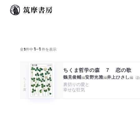
1
1
─
全
1
件中
件を表示
ちくま哲学の森 ７ 恋の歌
鶴見俊輔
安野光雅
井上ひさし
編
編
編
ほ
ちくま文庫
裏切りの愛と

幸せな狂気