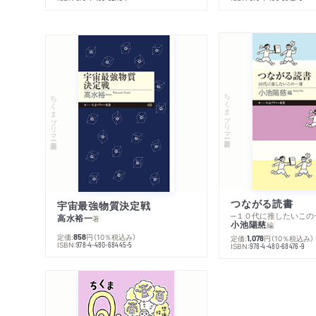
ちくまプリマー新書
ちくまプリマー新書
つながる読書
宇宙最強物質決定戦
─１０代に推したいこの
高水裕一
著
小池陽慈
編
定価:
円
（10％税込み）
858
定価:
円
（10％税込み）
1,078
ISBN:
978-4-480-68445-5
ISBN:
978-4-480-68476-9