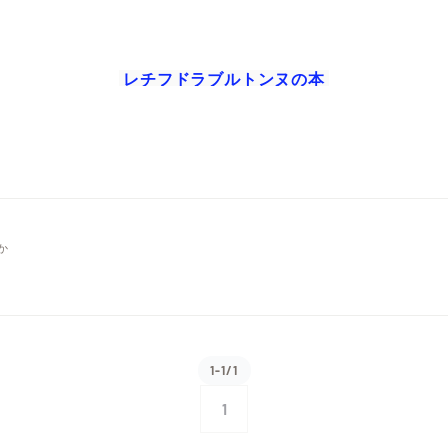
レチフドラブルトンヌ
の本
か
1-1/1
1