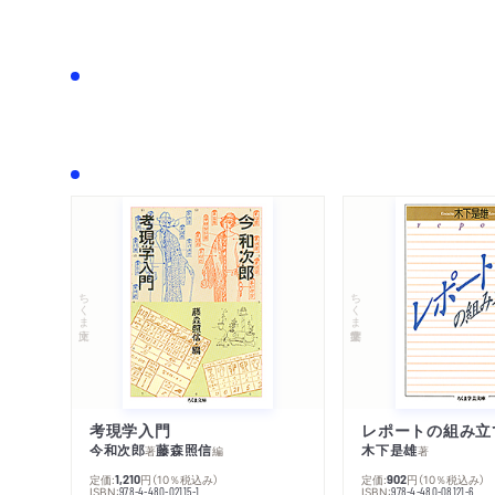
ちくま文庫
ちくま学芸文庫
考現学入門
レポートの組み立
今和次郎
藤森照信
木下是雄
著
編
著
定価:
円
（10％税込み）
定価:
円
（10％税込み）
1,210
902
ISBN:
ISBN:
978-4-480-02115-1
978-4-480-08121-6