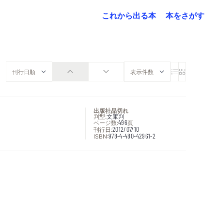
これから出る本
本をさがす
出版社品切れ
判型:
文庫判
ページ数:
496
頁
刊行日:
2012/07/10
ISBN:
978-4-480-42961-2
次へ