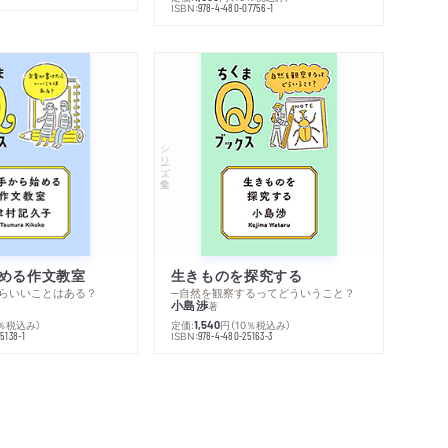
ISBN:
978-4-480-07756-1
シリーズ・全集
める作文教室
生きものを探究する
らいいことはある？
─自然を観察するってどういうこと？
小島渉
著
0％税込み）
定価:
円
（10％税込み）
1,540
ISBN:
5138-1
978-4-480-25163-3