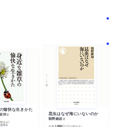
！
ちくま新書
の愉快な生きかた
昆虫はなぜ海にいないのか
栄洋
著
朝野維起
著
％税込み）
42819-6
定価:
円
（10％税込み）
1,056