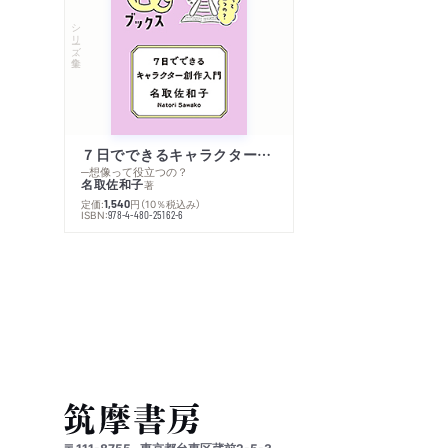
シリーズ・全集
７日でできるキャラクター創作入門
─想像って役立つの？
名取佐和子
著
定価:
円
（10％税込み）
1,540
ISBN:
978-4-480-25162-6