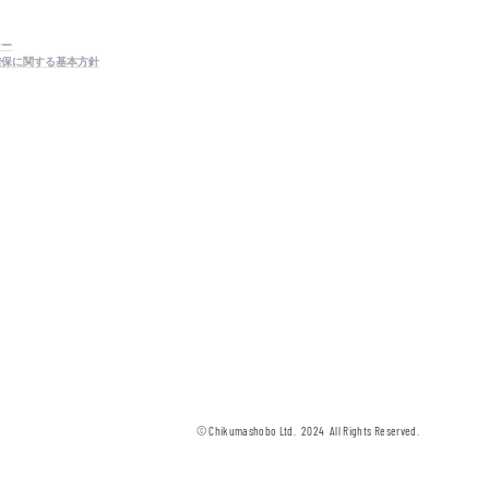
シー
確保に関する基本方針
© Chikumashobo Ltd.
2024
All Rights Reserved.