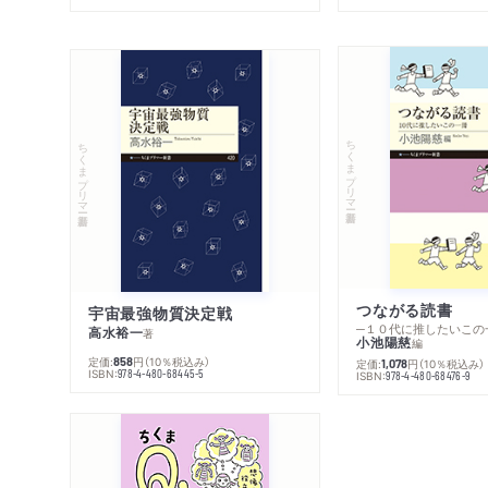
ちくまプリマー新書
ちくまプリマー新書
つながる読書
宇宙最強物質決定戦
─１０代に推したいこの
高水裕一
著
小池陽慈
編
定価:
円
（10％税込み）
858
定価:
円
（10％税込み）
1,078
ISBN:
978-4-480-68445-5
ISBN:
978-4-480-68476-9