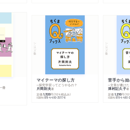
シリーズ・全集
シリーズ・全集
マイテーマの探し方
苦手から始
─探究学習ってどうやるの？
─文章が書けた
一冊
片岡則夫
津村記久子
著
著
定価:
円
（10％税込み）
定価:
円
（1
1,320
1,210
ISBN:
ISBN:
978-4-480-25117-6
978-4-480-2