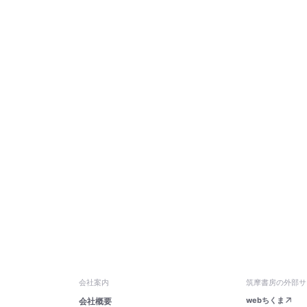
会社案内
筑摩書房の外部サ
webちくま
会社概要