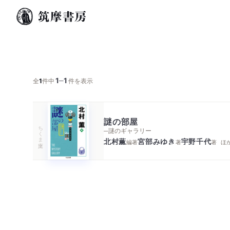
1
1
─
全
1
件中
件を表示
謎の部屋
ちくま文庫
─謎のギャラリー
北村薫
宮部みゆき
宇野千代
編著
著
著
ほ