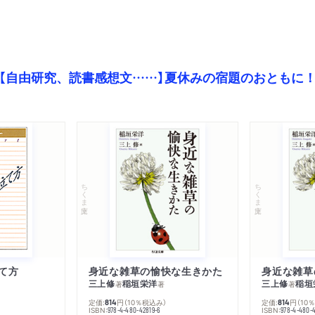
【自由研究、読書感想文……】夏休みの宿題のおともに
ちくま文庫
ちくま文庫
て方
身近な雑草の愉快な生きかた
身近な雑草
三上修
稲垣栄洋
三上修
稲垣
著
著
著
定価:
円
（10％税込み）
定価:
円
（10
814
814
ISBN:
ISBN:
978-4-480-42819-6
978-4-480-