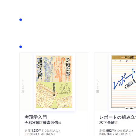
ちくま文庫
ちくま学芸文庫
考現学入門
レポートの組み立
今和次郎
藤森照信
木下是雄
著
編
著
定価:
円
（10％税込み）
定価:
円
（10％税込み）
1,210
902
ISBN:
ISBN:
978-4-480-02115-1
978-4-480-08121-6