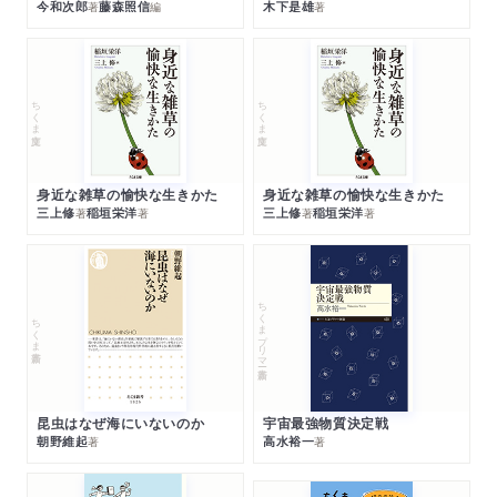
今和次郎
藤森照信
木下是雄
著
編
著
ちくま文庫
ちくま文庫
身近な雑草の愉快な生きかた
身近な雑草の愉快な生きかた
三上修
稲垣栄洋
三上修
稲垣栄洋
著
著
著
著
ちくまプリマー新書
ちくま新書
昆虫はなぜ海にいないのか
宇宙最強物質決定戦
朝野維起
高水裕一
著
著