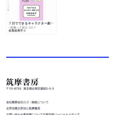
シリーズ・全集
７日でできるキャラクター創作入門
─想像って役立つの？
名取佐和子
著
〒111-8755
東京都台東区蔵前2-5-3
会社概要
会社ロゴ・銘板について
太宰治賞
太宰治と筑摩書房
お問い合わせ
著作権について
出版目録
ソーシャルメディア