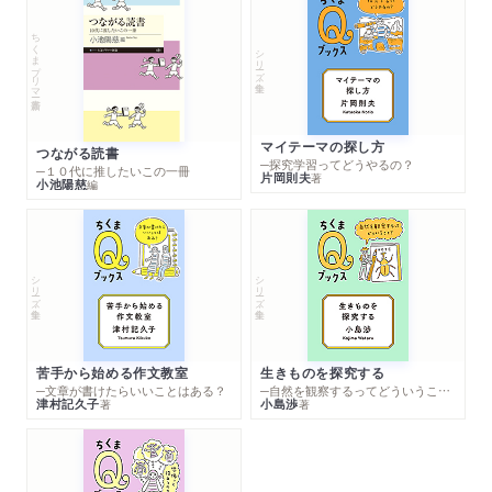
ちくまプリマー新書
シリーズ・全集
マイテーマの探し方
つながる読書
─探究学習ってどうやるの？
─１０代に推したいこの一冊
片岡則夫
著
小池陽慈
編
シリーズ・全集
シリーズ・全集
苦手から始める作文教室
生きものを探究する
─文章が書けたらいいことはある？
─自然を観察するってどういうこと？
津村記久子
小島渉
著
著