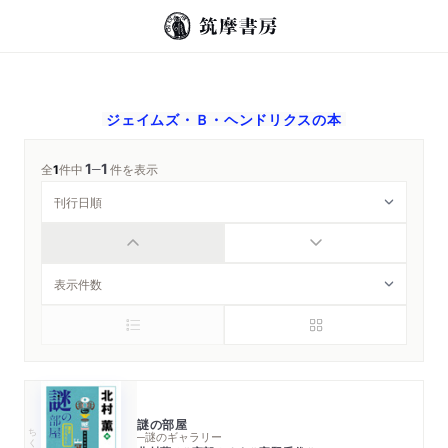
ジェイムズ・Ｂ・ヘンドリクス
の本
1
1
─
全
1
件中
件を表示
謎の部屋
ちくま文庫
─謎のギャラリー