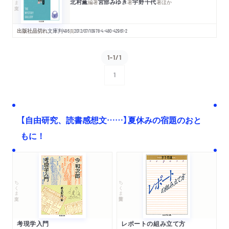
北村薫
宮部みゆき
宇野千代
編著
著
著
ほか
出版社品切れ
文庫判
496
頁
2012/07/10
978-4-480-42961-2
1-1/1
1
次へ
【自由研究、読書感想文……】夏休みの宿題のおと
もに！
ちくま文庫
ちくま学芸文庫
考現学入門
レポートの組み立て方