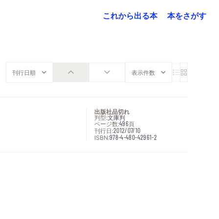
これから出る本
本をさがす
出版社品切れ
判型:
文庫判
ページ数:
496
頁
刊行日:
2012/07/10
ISBN:
978-4-480-42961-2
次へ