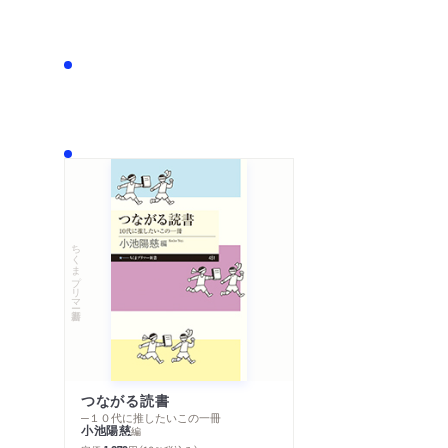
ちくまプリマー新書
つながる読書
─１０代に推したいこの一冊
小池陽慈
編