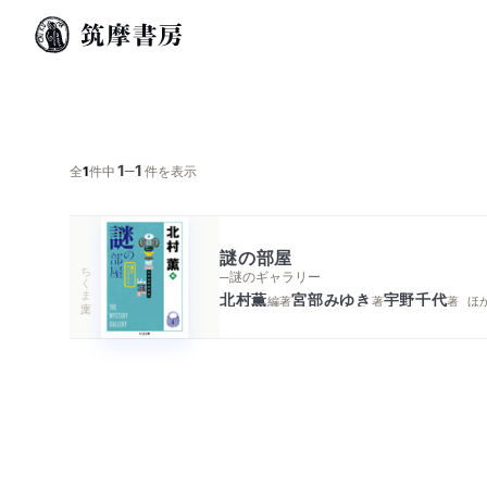
1
1
─
全
1
件中
件を表示
謎の部屋
ちくま文庫
─謎のギャラリー
北村薫
宮部みゆき
宇野千代
編著
著
著
ほ