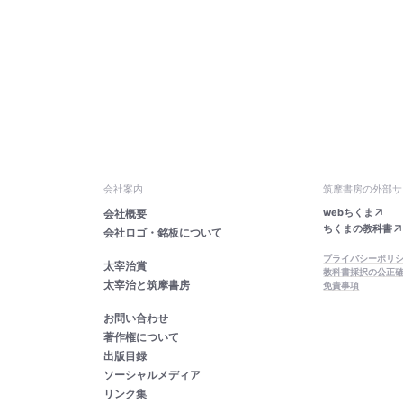
会社案内
筑摩書房の外部サ
webちくま
会社概要
ちくまの教科書
会社ロゴ・銘板について
プライバシーポリ
太宰治賞
教科書採択の公正
太宰治と筑摩書房
免責事項
お問い合わせ
著作権について
出版目録
ソーシャルメディア
リンク集