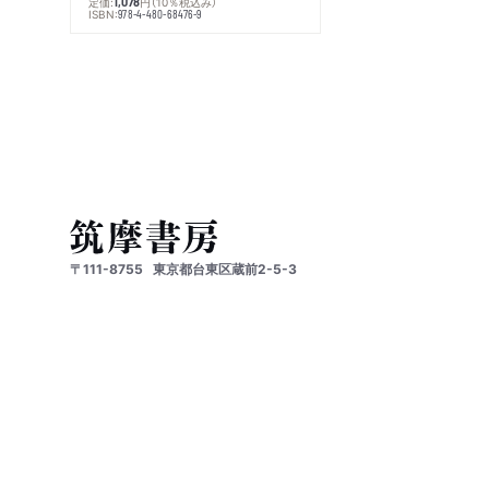
定価:
円
（10％税込み）
1,078
ISBN:
978-4-480-68476-9
〒111-8755
東京都台東区蔵前2-5-3