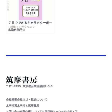
シリーズ・全集
７日でできるキャラクター創作入門
─想像って役立つの？
名取佐和子
著
〒111-8755
東京都台東区蔵前2-5-3
会社概要
会社ロゴ・銘板について
太宰治賞
太宰治と筑摩書房
お問い合わせ
著作権について
出版目録
ソーシャルメディア