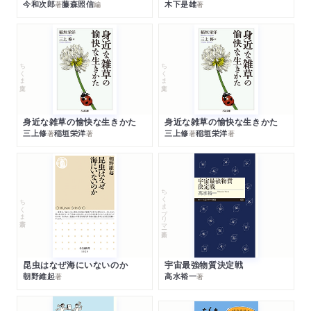
今和次郎
藤森照信
木下是雄
著
編
著
ちくま文庫
ちくま文庫
身近な雑草の愉快な生きかた
身近な雑草の愉快な生きかた
三上修
稲垣栄洋
三上修
稲垣栄洋
著
著
著
著
ちくまプリマー新書
ちくま新書
昆虫はなぜ海にいないのか
宇宙最強物質決定戦
朝野維起
高水裕一
著
著