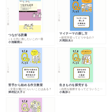
ちくまプリマー新書
シリーズ・全集
マイテーマの探し方
つながる読書
─探究学習ってどうやるの？
─１０代に推したいこの一冊
片岡則夫
著
小池陽慈
編
シリーズ・全集
シリーズ・全集
苦手から始める作文教室
生きものを探究する
─文章が書けたらいいことはある？
─自然を観察するってどういうこと？
津村記久子
小島渉
著
著