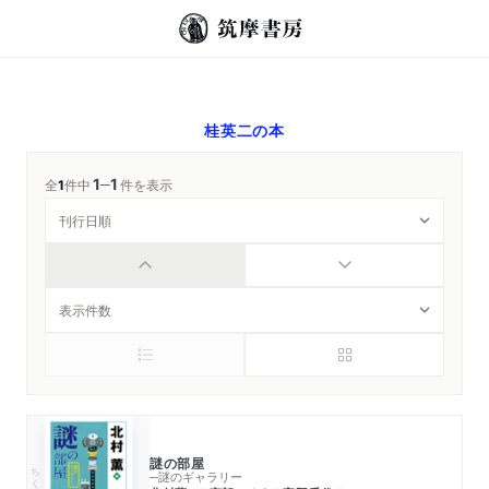
桂英二
の本
1
1
─
全
1
件中
件を表示
謎の部屋
ちくま文庫
─謎のギャラリー