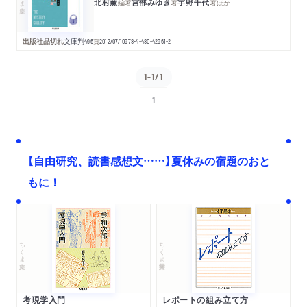
北村薫
宮部みゆき
宇野千代
編著
著
著
ほか
出版社品切れ
文庫判
496
頁
2012/07/10
978-4-480-42961-2
1-1/1
1
次へ
【自由研究、読書感想文……】夏休みの宿題のおと
もに！
ちくま文庫
ちくま学芸文庫
考現学入門
レポートの組み立て方