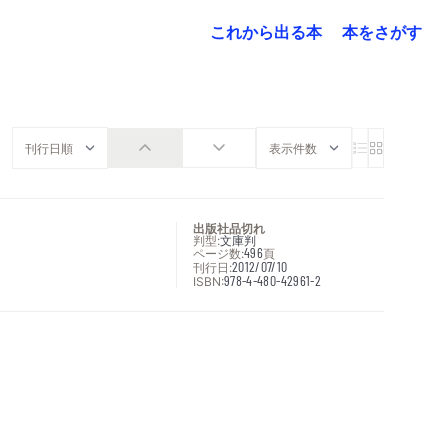
これから出る本
本をさがす
出版社品切れ
判型:
文庫判
ページ数:
496
頁
刊行日:
2012/07/10
ISBN:
978-4-480-42961-2
次へ