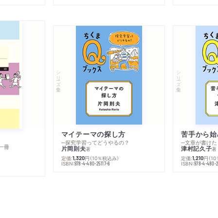
シリーズ・全集
シリーズ・全集
マイテーマの探し方
苦手から始
─探究学習ってどうやるの？
─文章が書けた
一冊
片岡則夫
津村記久子
著
著
定価:
円
（10％税込み）
定価:
円
（1
1,320
1,210
ISBN:
ISBN:
978-4-480-25117-6
978-4-480-2