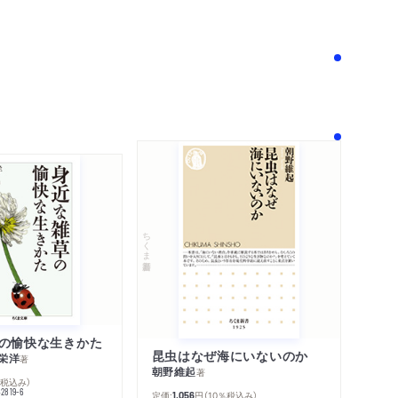
！
ちくま新書
の愉快な生きかた
昆虫はなぜ海にいないのか
栄洋
著
朝野維起
著
％税込み）
42819-6
定価:
円
（10％税込み）
1,056