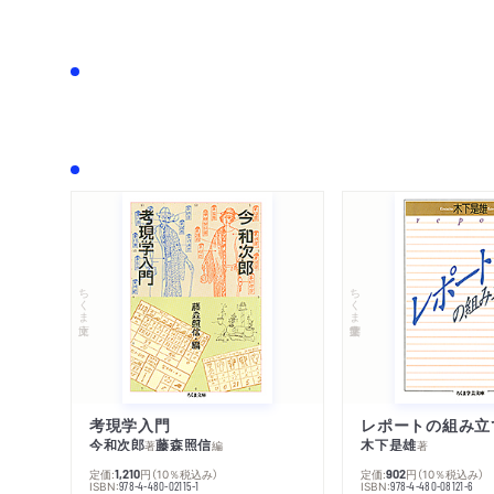
ちくま文庫
ちくま学芸文庫
考現学入門
レポートの組み立
今和次郎
藤森照信
木下是雄
著
編
著
定価:
円
（10％税込み）
定価:
円
（10％税込み）
1,210
902
ISBN:
ISBN:
978-4-480-02115-1
978-4-480-08121-6