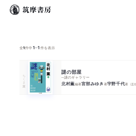
1
1
─
全
1
件中
件を表示
謎の部屋
ちくま文庫
─謎のギャラリー
北村薫
宮部みゆき
宇野千代
編著
著
著
ほ