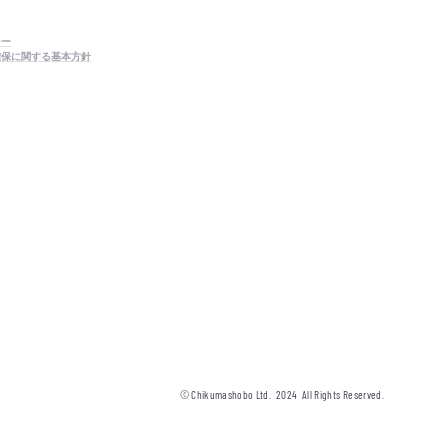
シー
確保に関する基本方針
© Chikumashobo Ltd.
2024
All Rights Reserved.