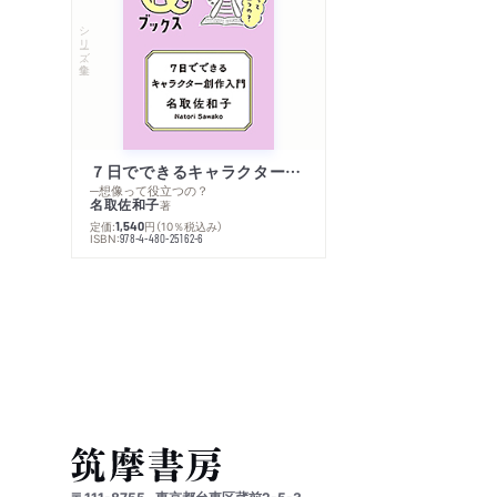
シリーズ・全集
７日でできるキャラクター創作入門
─想像って役立つの？
名取佐和子
著
定価:
円
（10％税込み）
1,540
ISBN:
978-4-480-25162-6