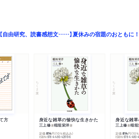
【自由研究、読書感想文……】夏休みの宿題のおともに
ちくま文庫
ちくま文庫
て方
身近な雑草の愉快な生きかた
身近な雑草
三上修
稲垣栄洋
三上修
稲垣
著
著
著
定価:
円
（10％税込み）
定価:
円
（10
814
814
ISBN:
ISBN:
978-4-480-42819-6
978-4-480-