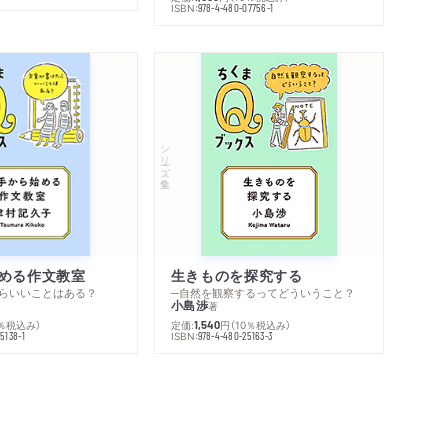
ISBN:
978-4-480-07756-1
シリーズ・全集
める作文教室
生きものを探究する
らいいことはある？
─自然を観察するってどういうこと？
小島渉
著
0％税込み）
定価:
円
（10％税込み）
1,540
ISBN:
5138-1
978-4-480-25163-3