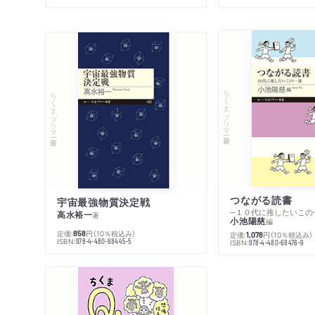
ちくまプリマー新書
ちくまプリマー新書
つながる読書
宇宙最強物質決定戦
─１０代に推したいこの
高水裕一
著
小池陽慈
編
定価:
円
（10％税込み）
858
定価:
円
（10％税込み）
1,078
ISBN:
978-4-480-68445-5
ISBN:
978-4-480-68476-9