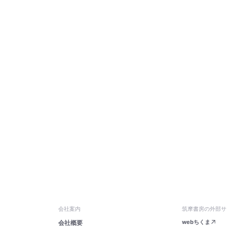
会社案内
筑摩書房の外部サ
webちくま
会社概要