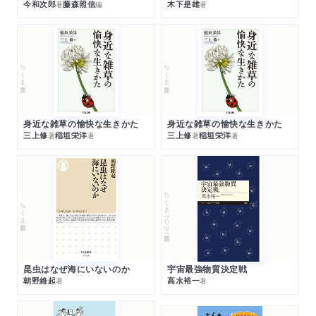
今和次郎
藤森照信
木下是雄
著
編
著
ちくま文庫
ちくま文庫
身近な雑草の愉快な生きかた
身近な雑草の愉快な生きかた
三上修
稲垣栄洋
三上修
稲垣栄洋
著
著
著
著
ちくまプリマー新書
ちくま新書
昆虫はなぜ海にいないのか
宇宙最強物質決定戦
朝野維起
高水裕一
著
著