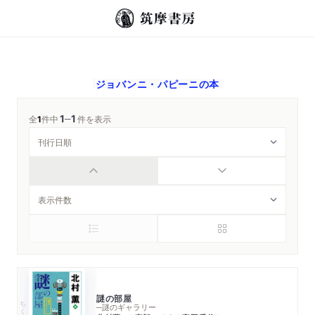
ジョバンニ・パピーニ
の本
1
1
─
全
1
件中
件を表示
謎の部屋
ちくま文庫
─謎のギャラリー