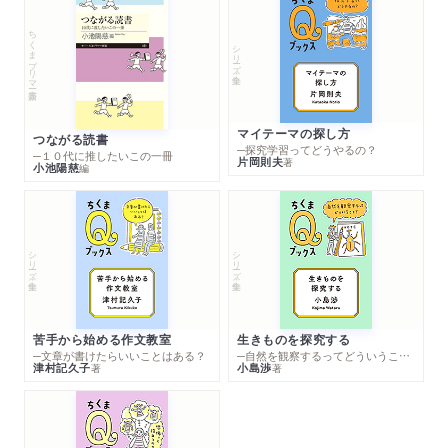
ちくまプリマー新書
シリーズ・全集
マイテーマの探し方
つながる読書
─探究学習ってどうやるの？
─１０代に推したいこの一冊
片岡則夫
著
小池陽慈
編
シリーズ・全集
シリーズ・全集
苦手から始める作文教室
生きものを探究する
─文章が書けたらいいことはある？
─自然を観察するってどういうこと？
津村記久子
小島渉
著
著