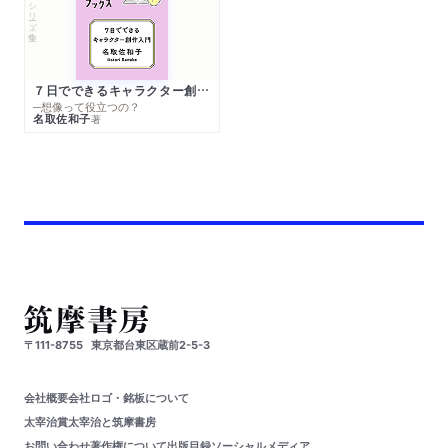
シリーズ・全集
７日でできるキャラクター創作入門
─想像って役立つの？
名取佐和子
著
〒111-8755
東京都台東区蔵前2-5-3
会社概要
会社ロゴ・銘板について
太宰治賞
太宰治と筑摩書房
お問い合わせ
著作権について
出版目録
ソーシャルメディア