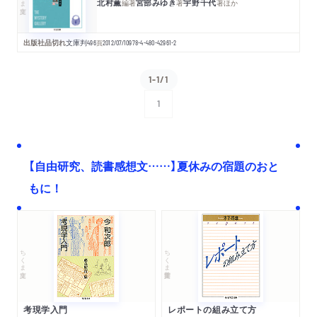
北村薫
宮部みゆき
宇野千代
編著
著
著
ほか
出版社品切れ
文庫判
496
頁
2012/07/10
978-4-480-42961-2
1-1/1
1
次へ
【自由研究、読書感想文……】夏休みの宿題のおと
もに！
ちくま文庫
ちくま学芸文庫
考現学入門
レポートの組み立て方