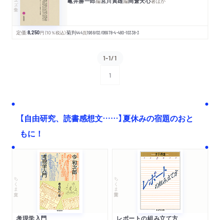
亀井勝一郎
宮川寅雄
岡倉天心
編
編
著
ほか
定価:
8,250
円
（10％税込）
菊判
444
頁
1968/02/06
978-4-480-10338-3
1-1/1
1
次へ
【自由研究、読書感想文……】夏休みの宿題のおと
もに！
ちくま文庫
ちくま学芸文庫
考現学入門
レポートの組み立て方