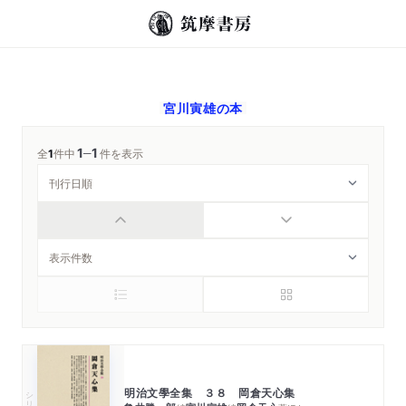
宮川寅雄
の本
1
1
─
全
1
件中
件を表示
明治文學全集 ３８ 岡倉天心集
シリーズ・全集