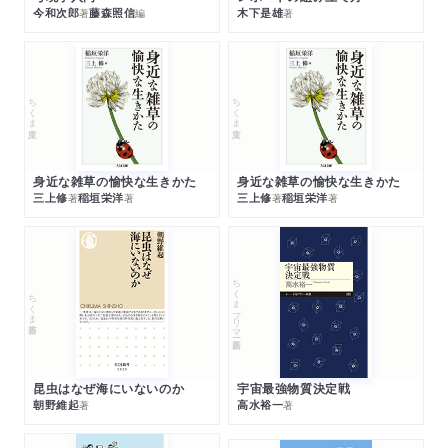
今和次郎
藤森照信
木下是雄
著
編
著
ちくま文庫
ちくま文庫
身近な雑草の愉快な生きかた
身近な雑草の愉快な生きかた
三上修
稲垣栄洋
三上修
稲垣栄洋
著
著
著
著
ちくまプリマー新書
ちくま新書
昆虫はなぜ海にいないのか
宇宙最強物質決定戦
朝野維起
高水裕一
著
著