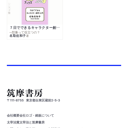
シリーズ・全集
７日でできるキャラクター創作入門
─想像って役立つの？
名取佐和子
著
〒111-8755
東京都台東区蔵前2-5-3
会社概要
会社ロゴ・銘板について
太宰治賞
太宰治と筑摩書房