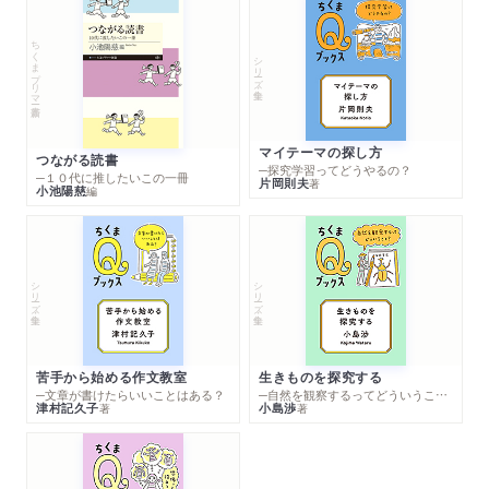
ちくまプリマー新書
シリーズ・全集
マイテーマの探し方
つながる読書
─探究学習ってどうやるの？
─１０代に推したいこの一冊
片岡則夫
著
小池陽慈
編
シリーズ・全集
シリーズ・全集
苦手から始める作文教室
生きものを探究する
─文章が書けたらいいことはある？
─自然を観察するってどういうこと？
津村記久子
小島渉
著
著