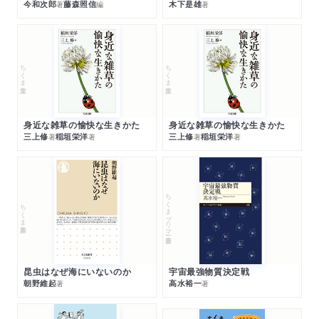
今和次郎
藤森照信
木下是雄
著
編
著
ちくま文庫
ちくま文庫
身近な雑草の愉快な生きかた
身近な雑草の愉快な生きかた
三上修
稲垣栄洋
三上修
稲垣栄洋
著
著
著
著
ちくまプリマー新書
ちくま新書
昆虫はなぜ海にいないのか
宇宙最強物質決定戦
朝野維起
高水裕一
著
著