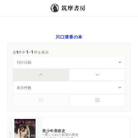
川口清香
の本
1
1
─
全
1
件中
件を表示
美少年美術史
ちくま学芸文庫
─禁じられた欲望の歴史