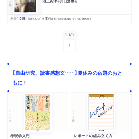
池上英洋
川口清香
著
著
定価:
1,045
円
（10％税込）
文庫判
256
頁
2016/06/08
978-4-480-09729-3
1-1/1
1
次へ
【自由研究、読書感想文……】夏休みの宿題のおと
もに！
ちくま文庫
ちくま学芸文庫
考現学入門
レポートの組み立て方