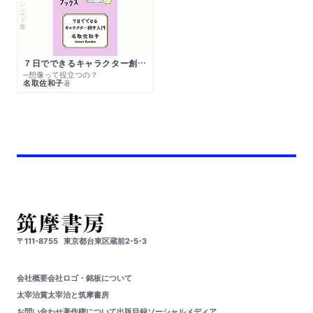
シリーズ・全集
７日でできるキャラクター創作入門
─想像って役立つの？
名取佐和子
著
〒111-8755
東京都台東区蔵前2-5-3
会社概要
会社ロゴ・銘板について
太宰治賞
太宰治と筑摩書房
お問い合わせ
著作権について
出版目録
ソーシャルメディア