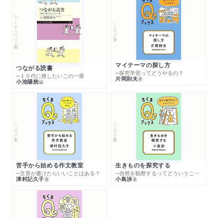
ちくまプリマー新書
シリーズ・全集
マイテーマの探し方
つながる読書
─探究学習ってどうやるの？
─１０代に推したいこの一冊
片岡則夫
著
小池陽慈
編
シリーズ・全集
シリーズ・全集
苦手から始める作文教室
生きものを探究する
─文章が書けたらいいことはある？
─自然を観察するってどういうこと？
津村記久子
小島渉
著
著