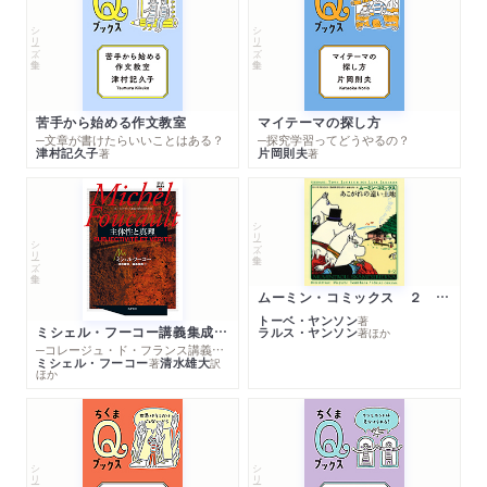
シリーズ・全集
シリーズ・全集
苦手から始める作文教室
マイテーマの探し方
─文章が書けたらいいことはある？
─探究学習ってどうやるの？
津村記久子
片岡則夫
著
著
シリーズ・全集
シリーズ・全集
ムーミン・コミックス ２ あこがれの遠い土地
トーベ・ヤンソン
著
ミシェル・フーコー講義集成１０ 主体性と真理
ラルス・ヤンソン
著
ほか
─コレージュ・ド・フランス講義１９８０－１９８１年度
ミシェル・フーコー
清水雄大
著
訳
ほか
シリーズ・全集
シリーズ・全集