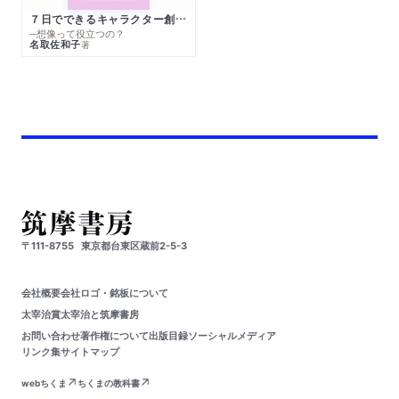
７日でできるキャラクター創作入門
─想像って役立つの？
名取佐和子
著
〒111-8755
東京都台東区蔵前2-5-3
会社概要
会社ロゴ・銘板について
太宰治賞
太宰治と筑摩書房
お問い合わせ
著作権について
出版目録
ソーシャルメディア
リンク集
サイトマップ
webちくま
ちくまの教科書