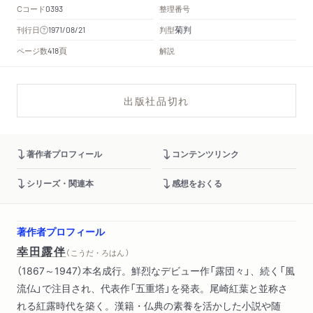
Cコード
整理番号
0393
菊判
刊行日
判型
1971/08/21
頁
ページ数
解説
418
出版社品切れ
著作者プロフィール
コンテンツリンク
シリーズ・関連本
感想をおくる
著作者プロフィール
幸田露伴
（ こうだ・ろはん ）
（1867～1947）本名成行。鮮烈なデビュー作「露団々」、続く「風
流仏」で注目され、代表作「五重塔」を発表。尾崎紅葉と並称さ
れる紅露時代を築く。漢籍・仏典の素養を活かした小説や随