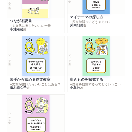
マイテーマの探し方
つながる読書
─探究学習ってどうやるの？
片岡則夫
著
─１０代に推したいこの一冊
小池陽慈
編
シリーズ・全集
シリーズ・全集
苦手から始める作文教室
生きものを探究する
─文章が書けたらいいことはある？
─自然を観察するってどういうこと？
津村記久子
小島渉
著
著
シリーズ・全集