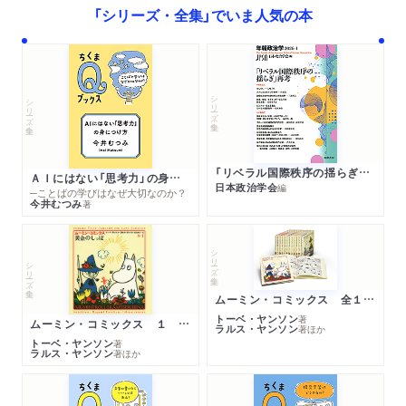
「シリーズ・全集」でいま人気の本
シリーズ・全集
シリーズ・全集
「リベラル国際秩序の揺らぎ」再考 年報政治学２０２６‐Ⅰ
ＡＩにはない「思考力」の身につけ方
日本政治学会
編
─ことばの学びはなぜ大切なのか？
今井むつみ
著
シリーズ・全集
シリーズ・全集
ムーミン・コミックス 全１４巻セット
トーベ・ヤンソン
著
ムーミン・コミックス １ 黄金のしっぽ
ラルス・ヤンソン
著
ほか
トーベ・ヤンソン
著
ラルス・ヤンソン
著
ほか