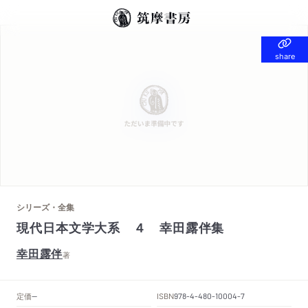
share
share
シリーズ・全集
現代日本文学大系 ４ 幸田露伴集
幸田露伴
著
定価
ISBN
--
978-4-480-10004-7