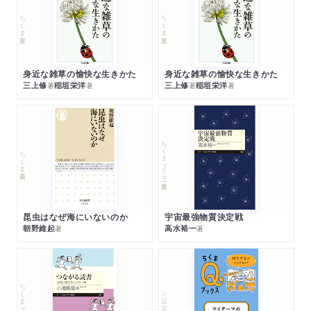
ちくま文庫
ちくま文庫
身近な雑草の愉快な生きかた
身近な雑草の愉快な生きかた
三上修
稲垣栄洋
三上修
稲垣栄洋
著
著
著
著
ちくまプリマー新書
ちくま新書
昆虫はなぜ海にいないのか
宇宙最強物質決定戦
朝野維起
高水裕一
著
著
ちくまプリマー新書
シリーズ・全集