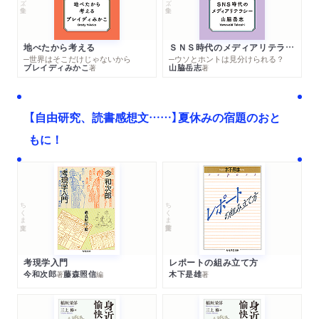
地べたから考える
ＳＮＳ時代のメディアリテラシー
─世界はそこだけじゃないから
─ウソとホントは見分けられる？
ブレイディみかこ
山脇岳志
著
著
【自由研究、読書感想文……】夏休みの宿題のおと
もに！
ちくま文庫
ちくま学芸文庫
考現学入門
レポートの組み立て方
今和次郎
藤森照信
木下是雄
著
編
著