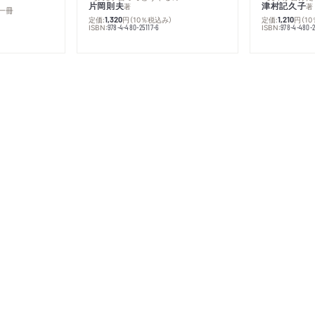
片岡則夫
津村記久子
著
著
一冊
定価:
円
（10％税込み）
定価:
円
（1
1,320
1,210
ISBN:
ISBN:
978-4-480-25117-6
978-4-480-2