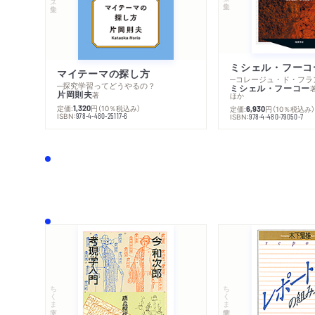
マイテーマの探し方
─探究学習ってどうやるの？
ミシェル・フーコー
片岡則夫
著
ほか
定価:
円
（10％税込み）
1,320
定価:
円
（10％税込み
6,930
ISBN:
978-4-480-25117-6
ISBN:
978-4-480-79050-7
ちくま文庫
ちくま学芸文庫