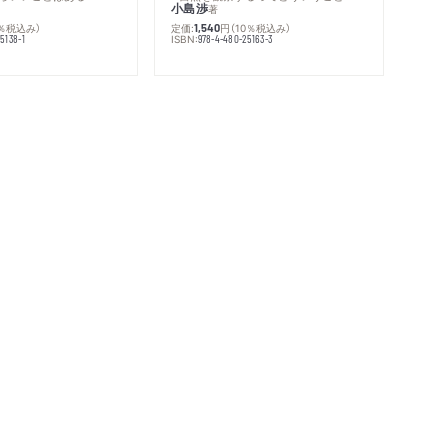
小島渉
著
0％税込み）
定価:
円
（10％税込み）
1,540
ISBN:
5138-1
978-4-480-25163-3