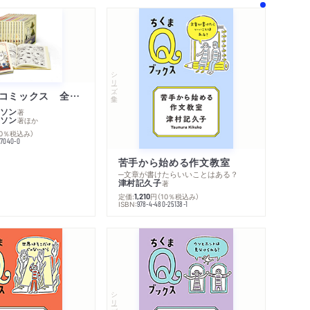
シリーズ・全集
ムーミン・コミックス 全１４巻セット
ソン
著
ソン
著
ほか
10％税込み）
77040-0
苦手から始める作文教室
─文章が書けたらいいことはある？
津村記久子
著
定価:
円
（10％税込み）
1,210
ISBN:
978-4-480-25138-1
シリーズ・全集