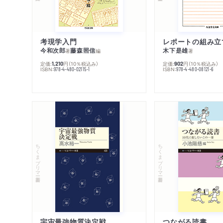
考現学入門
レポートの組み立
今和次郎
藤森照信
木下是雄
著
編
著
定価:
円
（10％税込み）
定価:
円
（10％税込み）
1,210
902
ISBN:
ISBN:
978-4-480-02115-1
978-4-480-08121-6
ちくまプリマー新書
ちくまプリマー新書
宇宙最強物質決定戦
つながる読書