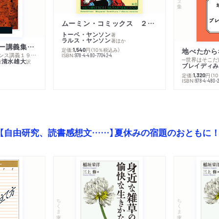
ムーミン・コミックス ２ あこがれの遠い土地
トーベ・ヤンソン
著
ラルス・ヤンソン
著
ほか
ミシェル・フーコー講義集成１０ 主体性と真理
定価:
円
（10％税込み）
地べたから
1,540
─コレージュ・ド・フランス講義１９８０－１９８１年度
ISBN:
978-4-480-77042-4
─世界はそこだ
清水雄大
著
訳
ブレイディみ
定価:
円
（1
1,320
）
ISBN:
978-4-480-2
【自由研究、読書感想文……】夏休みの宿題のおともに
ちくま文庫
ちくま文庫