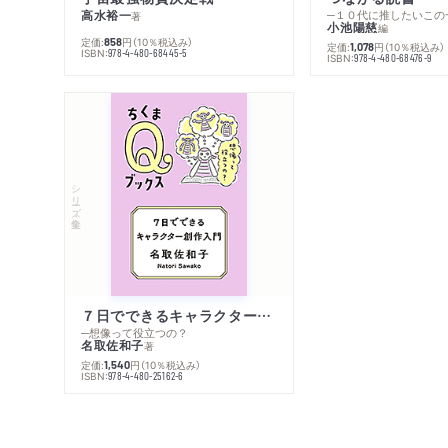
高水裕一
─１０代に推したいこの
著
小池陽慈
編
定価:
円
（10％税込み）
858
定価:
円
（10％税込み）
1,078
ISBN:
978-4-480-68445-5
ISBN:
978-4-480-68476-9
シリーズ・全集
７日でできるキャラクター創作入門
─想像って役立つの？
名取佐和子
著
定価:
円
（10％税込み）
1,540
ISBN:
978-4-480-25162-6