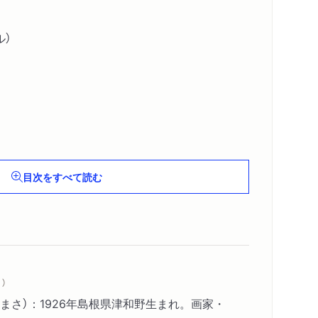
ル）
小泉八雲）
目次をすべて読む
）
ムズ）
まさ）：1926年島根県津和野生まれ。画家・