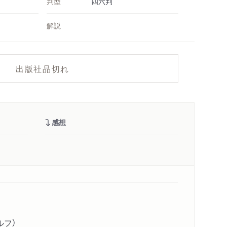
判型
四六判
解説
出版社品切れ
感想
ルフ）