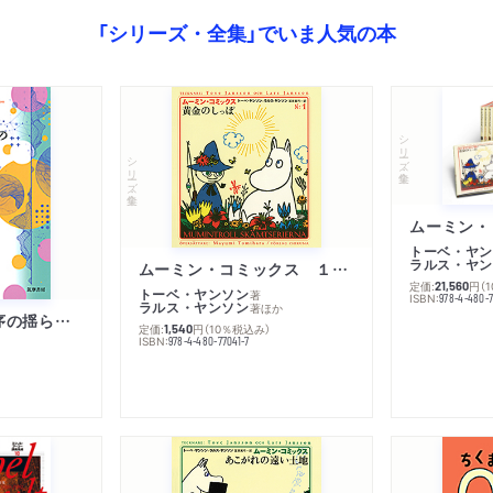
「シリーズ・全集」でいま人気の本
シリーズ・全集
シリーズ・全集
トーベ・ヤン
ラルス・ヤン
ムーミン・コミックス １ 黄金のしっぽ
定価:
円
（
21,560
トーベ・ヤンソン
著
ISBN:
978-4-480-
ラルス・ヤンソン
著
ほか
「リベラル国際秩序の揺らぎ」再考 年報政治学２０２６‐Ⅰ
定価:
円
（10％税込み）
1,540
ISBN:
978-4-480-77041-7