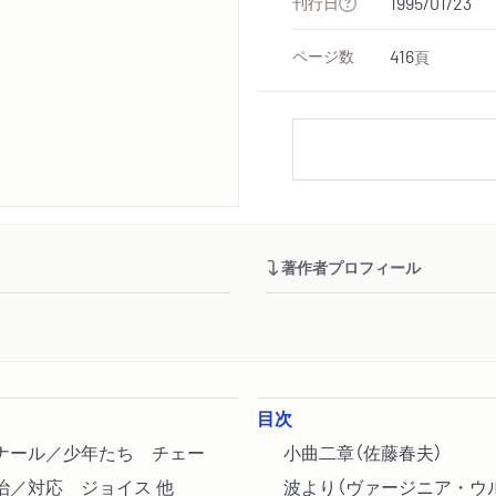
刊行日
1995/01/23
ページ数
416
頁
著作者プロフィール
目次
ナール／少年たち チェー
小曲二章（佐藤春夫）
治／対応 ジョイス 他
波より（ヴァージニア・ウ