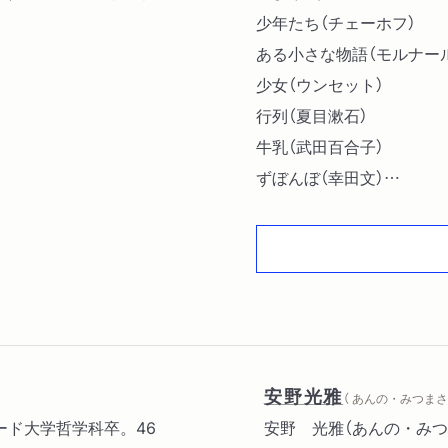
少年たち（チェーホフ）
ある小さな物語（モルナー
少女（ウンセット）
行列（夏目漱石）
牛乳（武田百合子）
ずぼんぼ（幸田文）
お栄という幼児（森銑三）
英語教師の日記から 抄（
蔦の門（岡本かの子）
孫とおばば（中野重治）
胡桃割り（永井龍男）
小さな逃亡者（タゴール）
対応（ジョイス）
安野光雅
（ あんの・みつまさ 
力づく（Ｗ・Ｃ・ウィリア
ァード大学哲学科卒。46
安野 光雅（あんの・みつ