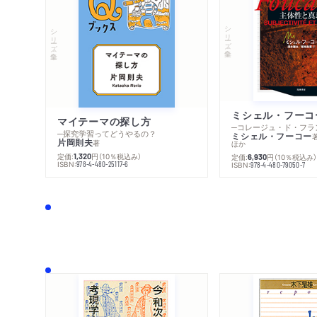
シリーズ・全集
シリーズ・全集
マイテーマの探し方
─探究学習ってどうやるの？
ミシェル・フーコー
片岡則夫
著
ほか
定価:
円
（10％税込み）
1,320
定価:
円
（10％税込み
6,930
ISBN:
978-4-480-25117-6
ISBN:
978-4-480-79050-7