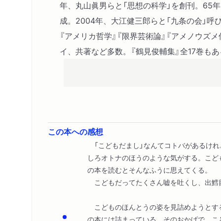
年、丸山眞男らと「思想の科学」を創刊。65
成。2004年、大江健三郎らと「九条の会」呼
『アメリカ哲学』『限界芸術論』『アメノウズ
イ、共著など多数。『鶴見俊輔集』全17巻もあ
この本への感想
「こどもだまし」なんてコトバがあるけれ
しろオトナのほうのような気がする。こど
の本を読むとそんなふうに思えてくる。
こどもだってたくさん嘘を吐くし、出鱈
こどものほんとうの姿を見詰めようとす
の本には詰まっている。そのおかげで、こ