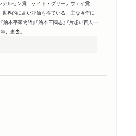
イ）
ンデルセン賞、ケイト・グリーナウェイ賞、
、世界的に高い評価を得ている。主な著作に
』『繪本平家物語』『繪本三國志』『片想い百人一
０年、逝去。
ンリー）