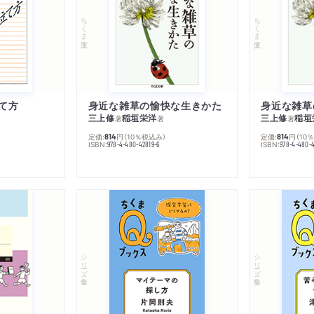
ちくま文庫
ちくま文庫
て方
身近な雑草の愉快な生きかた
身近な雑草
三上修
稲垣栄洋
三上修
稲垣
著
著
著
定価:
円
（10％税込み）
定価:
円
（10
814
814
ISBN:
ISBN:
978-4-480-42819-6
978-4-480-
シリーズ・全集
シリーズ・全集