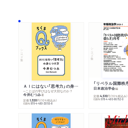
シリーズ・全集
シリーズ・全集
ＡＩにはない「思考力」の身につけ方
日本政治学会
編
─ことばの学びはなぜ大切なのか？
今井むつみ
著
定価:
円
（10％税込み）
4,510
ISBN:
978-4-480-86752-0
定価:
円
（10％税込み）
1,320
ISBN:
978-4-480-25155-8