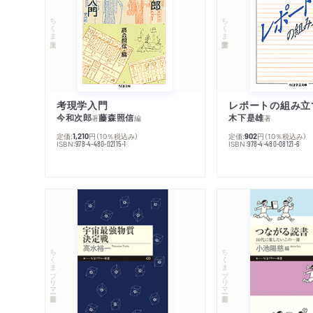
ちくま文庫
ちくま学芸文庫
考現学入門
レポートの組み立
今和次郎
藤森照信
木下是雄
著
編
著
定価:
円
（10％税込み）
定価:
円
（10％税込み）
1,210
902
ISBN:
ISBN:
978-4-480-02115-1
978-4-480-08121-6
ちくまプリマー新書
ちくまプリマー新書