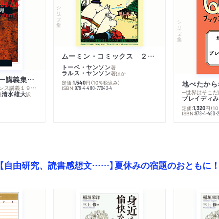
シリーズ・全集
シリーズ・全集
ムーミン・コミックス ２ あこがれの遠い土地
トーベ・ヤンソン
著
ラルス・ヤンソン
著
ほか
ミシェル・フーコー講義集成１０ 主体性と真理
定価:
円
（10％税込み）
地べたから
1,540
─コレージュ・ド・フランス講義１９８０－１９８１年度
ISBN:
978-4-480-77042-4
─世界はそこだ
清水雄大
著
訳
ブレイディみ
定価:
円
（1
1,320
）
ISBN:
978-4-480-2
【自由研究、読書感想文……】夏休みの宿題のおともに