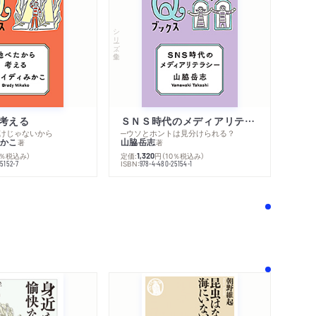
シリーズ・全集
考える
ＳＮＳ時代のメディアリテラシー
けじゃないから
─ウソとホントは見分けられる？
かこ
山脇岳志
著
著
0％税込み）
定価:
円
（10％税込み）
1,320
ISBN:
5152-7
978-4-480-25154-1
！