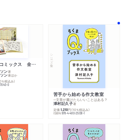
著作者プロフィール
感想
感想をおくる
シリーズ・全集
ムーミン・コミックス 全１４巻セット
ソン
著
ソン
著
ほか
10％税込み）
77040-0
苦手から始める作文教室
─文章が書けたらいいことはある？
津村記久子
著
定価:
円
（10％税込み）
1,210
ISBN:
978-4-480-25138-1