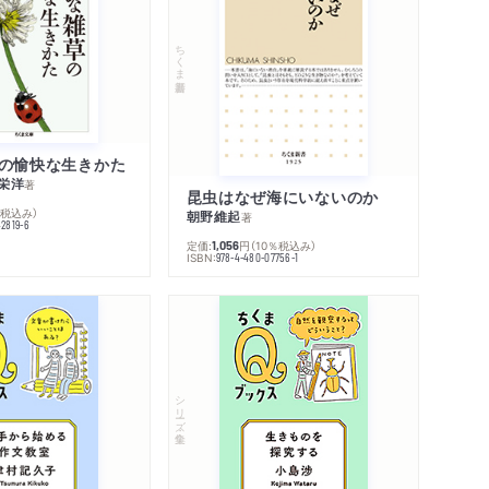
ちくま新書
の愉快な生きかた
栄洋
著
昆虫はなぜ海にいないのか
％税込み）
朝野維起
著
42819-6
定価:
円
（10％税込み）
1,056
ISBN:
978-4-480-07756-1
シリーズ・全集