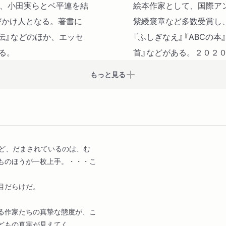
一日の期待（ヘミングウェ
年、小田実らとベ平連を結
絵本作家として、国際ア
思い出より（太宰治）
びかけ人となる。著書に
紫綬褒章など多数受賞し
人の顔（夢野久作）
メ伝』などのほか、エッセ
『ふしぎなえ』『ABCの本
小羊（ソログープ）
る。
首』などがある。２０２
赤い酋長の身代金（Ｏ・ヘ
もっと見る
小さな王国（谷崎潤一郎）
ミリアム（カポーティ）
少年探偵団（安野光雅）
ど、だまされているのは、む
ものほうが一枚上手。・・・こ
目だらけだ。
る作家たちの真摯な態度が、こ
どもの真実が見えてく