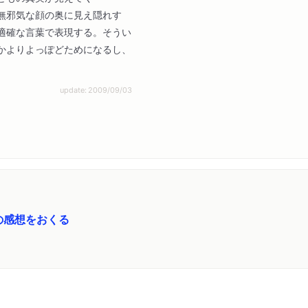
無邪気な顔の奥に見え隠れす
適確な言葉で表現する。そうい
かよりよっぽどためになるし、
update: 2009/09/03
の感想をおくる