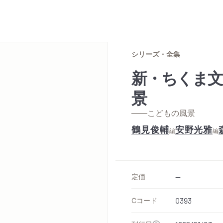
シリーズ・全集
新・ちくま文
景
——こどもの風景
鶴見俊輔
安野光雅
編
編
定価
--
Cコード
0393