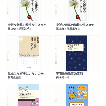
ちくま文庫
ちくま文庫
身近な雑草の愉快な生きかた
身近な雑草の愉快な生きかた
三上修
稲垣栄洋
三上修
稲垣栄洋
著
著
著
著
ちくまプリマー新書
ちくま新書
昆虫はなぜ海にいないのか
宇宙最強物質決定戦
朝野維起
高水裕一
著
著
ちくまプリマー新書
シリーズ・全集