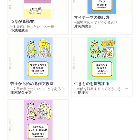
マイテーマの探し方
つながる読書
─探究学習ってどうやるの？
片岡則夫
著
─１０代に推したいこの一冊
小池陽慈
編
シリーズ・全集
シリーズ・全集
苦手から始める作文教室
生きものを探究する
─文章が書けたらいいことはある？
─自然を観察するってどういうこと？
津村記久子
小島渉
著
著
シリーズ・全集