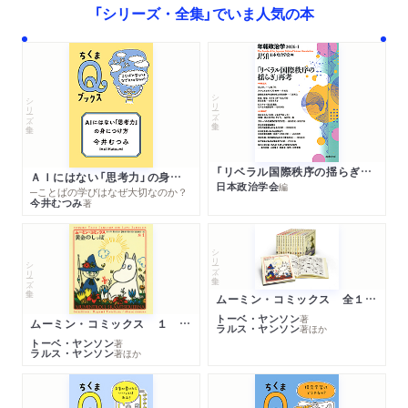
「シリーズ・全集」でいま人気の本
シリーズ・全集
シリーズ・全集
「リベラル国際秩序の揺らぎ」再考 年報政治学２０２６‐Ⅰ
ＡＩにはない「思考力」の身につけ方
日本政治学会
編
─ことばの学びはなぜ大切なのか？
今井むつみ
著
シリーズ・全集
シリーズ・全集
ムーミン・コミックス 全１４巻セット
トーベ・ヤンソン
著
ムーミン・コミックス １ 黄金のしっぽ
ラルス・ヤンソン
著
ほか
トーベ・ヤンソン
著
ラルス・ヤンソン
著
ほか