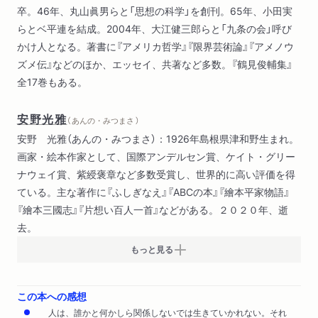
卒。46年、丸山眞男らと「思想の科学」を創刊。65年、小田実
少女（野口冨士男）
らとベ平連を結成。2004年、大江健三郎らと「九条の会」呼び
冬の日（永井龍男）
かけ人となる。著書に『アメリカ哲学』『限界芸術論』『アメノウ
ズメ伝』などのほか、エッセイ、共著など多数。『鶴見俊輔集』
全17巻もある。
安野光雅
（ あんの・みつまさ ）
安野 光雅（あんの・みつまさ）：1926年島根県津和野生まれ。
画家・絵本作家として、国際アンデルセン賞、ケイト・グリー
ナウェイ賞、紫綬褒章など多数受賞し、世界的に高い評価を得
ている。主な著作に『ふしぎなえ』『ABCの本』『繪本平家物語』
『繪本三國志』『片想い百人一首』などがある。２０２０年、逝
去。
もっと見る
この本への感想
人は、誰かと何かしら関係しないでは生きていかれない。それ