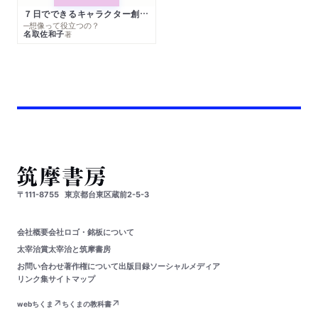
７日でできるキャラクター創作入門
─想像って役立つの？
名取佐和子
著
〒111-8755
東京都台東区蔵前2-5-3
会社概要
会社ロゴ・銘板について
太宰治賞
太宰治と筑摩書房
お問い合わせ
著作権について
出版目録
ソーシャルメディア
リンク集
サイトマップ
webちくま
ちくまの教科書