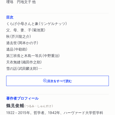
瓔珞 円地文子 他
目次
くらげ小母さんと象（リンゲルナッツ）
父、母、妻、子（菊池寛）
秋（芥川龍之介）
過去世（岡本かの子）
遺品（中勘助）
第三班長と木島一等兵（中野重治）
天衣無縫（織田作之助）
雪の話（武田麟太郎）
愛の巣（ラードナー）
目次をすべて読む
生き口を問う女（折口信夫）
切符をお切りします！（Ｄ．Ｈ．ロレンス）
ピレートゥー（チャンダル）
著作者プロフィール
文違い（三遊亭円生）
鶴見俊輔
（ つるみ・しゅんすけ ）
死んだガブリエル（シュニッツラー）
1922－2015年。哲学者。1942年、ハーヴァード大学哲学科
耳瓔珞（円地文子）