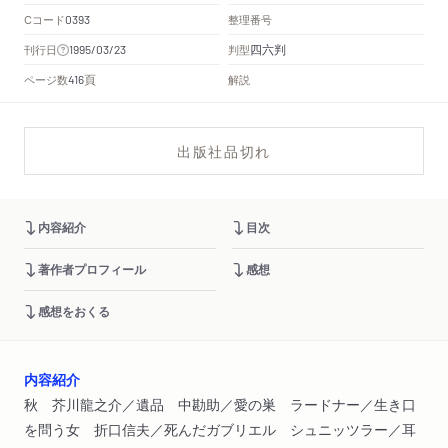
Cコード
整理番号
0393
四六判
刊行日
判型
1995/03/23
頁
ページ数
解説
416
出版社品切れ
内容紹介
目次
著作者プロフィール
感想
感想をおくる
内容紹介
秋 芥川龍之介／遺品 中勘助／愛の巣 ラードナー／生き口
を問う女 折口信夫／死んだガブリエル シュニッツラー／耳