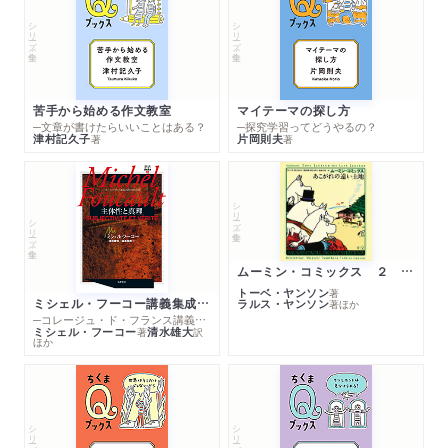
シリーズ・全集
シリーズ・全集
苦手から始める作文教室
マイテーマの探し方
─文章が書けたらいいことはある？
─探究学習ってどうやるの？
津村記久子
片岡則夫
著
著
シリーズ・全集
シリーズ・全集
ムーミン・コミックス ２ あこがれの遠い土地
トーベ・ヤンソン
著
ミシェル・フーコー講義集成１０ 主体性と真理
ラルス・ヤンソン
著
ほか
─コレージュ・ド・フランス講義１９８０－１９８１年度
ミシェル・フーコー
清水雄大
著
訳
ほか
シリーズ・全集
シリーズ・全集