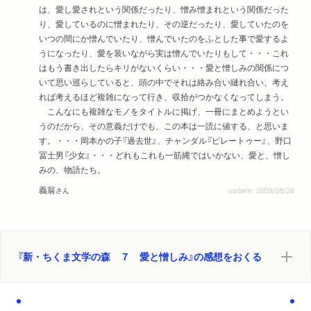
は、愛し愛されという関係だったり、憎み憎まれという関係だった
り、愛しているのに憎まれたり、その逆だったり、愛していたのを
いつの間にか憎んでいたり、憎んでいたのをふとした事で愛するよ
うになったり、愛を装いながら実は憎んでいたりもして・・・これ
はもう書き出したらキリがないくらい・・・愛と憎しみの関係につ
いて思い巡らしていると、頭の中でそれは絡み合い縺れ合い、考え
れば考えるほど複雑になって行き、収拾がつかなくなってしまう。
こんなにも複雑なモノをタイトルに掲げ、一冊にまとめようとい
うのだから、その意義だけでも、この本は一読に値する、と思いま
す。・・・岡本かの子『過去世』、チャンダル『ピレートゥー』、野口
冨士男『少女』・・・どれもこれも一筋縄ではいかない、愛と、憎し
みの、物語たち。
義翁
さん
update: 2009/08/26
『新・ちくま文学の森 ７ 愛と憎しみ』の感想をおくる