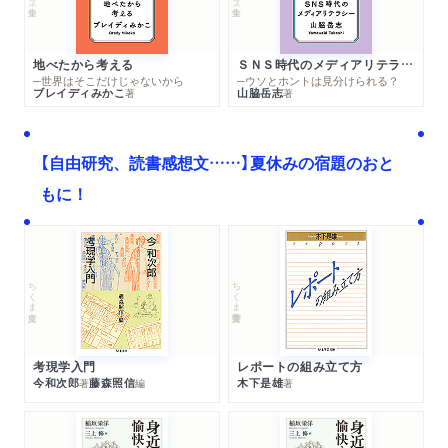
地べたから考える
ＳＮＳ時代のメディアリテラシー
─世界はそこだけじゃないから
─ウソとホントは見分けられる？
ブレイディみかこ
山脇岳志
著
著
【自由研究、読書感想文……】夏休みの宿題のおと
もに！
ちくま文庫
ちくま学芸文庫
考現学入門
レポートの組み立て方
今和次郎
藤森照信
木下是雄
著
編
著