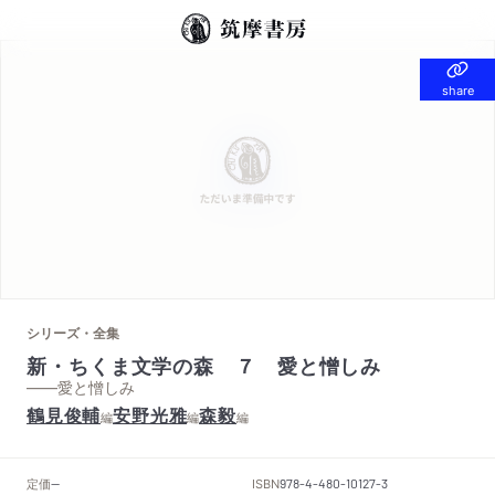
share
share
シリーズ・全集
新・ちくま文学の森 ７ 愛と憎しみ
——愛と憎しみ
鶴見俊輔
安野光雅
森毅
編
編
編
定価
ISBN
--
978-4-480-10127-3