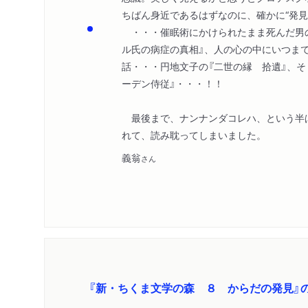
ちばん身近であるはずなのに、確かに“発見
・・・催眠術にかけられたまま死んだ男の
ル氏の病症の真相』、人の心の中にいつま
話・・・円地文子の『二世の縁 拾遺』、そ
ーデン侍従』・・・！！
最後まで、ナンナンダコレハ、という半
れて、読み耽ってしまいました。
義翁
さん
『新・ちくま文学の森 ８ からだの発見』