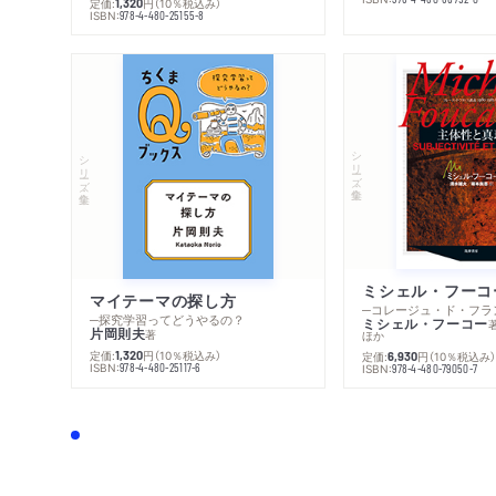
定価:
円
（10％税込み）
1,320
ISBN:
978-4-480-25155-8
シリーズ・全集
シリーズ・全集
マイテーマの探し方
─探究学習ってどうやるの？
ミシェル・フーコー
片岡則夫
著
ほか
定価:
円
（10％税込み）
1,320
定価:
円
（10％税込み
6,930
ISBN:
978-4-480-25117-6
ISBN:
978-4-480-79050-7