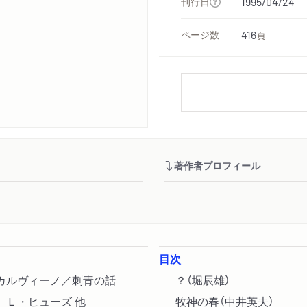
刊行日
1995/04/24
ページ数
416
頁
著作者プロフィール
目次
 カルヴィーノ／刺青の話
？（堀辰雄）
 Ｌ・ヒューズ 他
牧神の春（中井英夫）