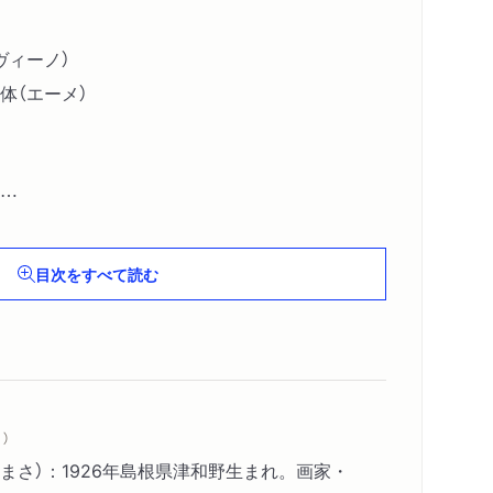
ヴィーノ）
体（エーメ）
ウィリアムズ，テネシー）
目次をすべて読む
ズ，ラングストン）
リ）
相（ポー）
）
まさ）：1926年島根県津和野生まれ。画家・