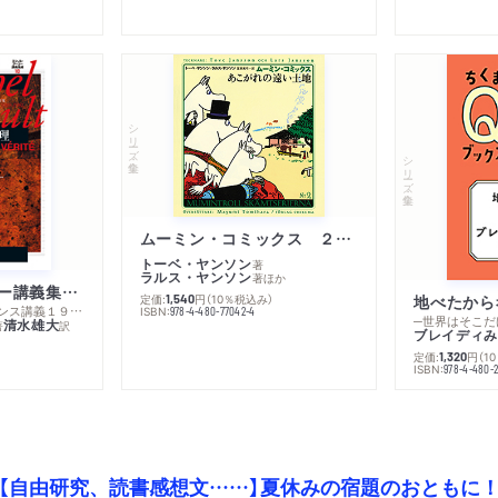
シリーズ・全集
シリーズ・全集
ムーミン・コミックス ２ あこがれの遠い土地
トーベ・ヤンソン
著
ラルス・ヤンソン
著
ほか
ミシェル・フーコー講義集成１０ 主体性と真理
定価:
円
（10％税込み）
地べたから
1,540
─コレージュ・ド・フランス講義１９８０－１９８１年度
ISBN:
978-4-480-77042-4
─世界はそこだ
清水雄大
著
訳
ブレイディみ
定価:
円
（1
1,320
）
ISBN:
978-4-480-2
【自由研究、読書感想文……】夏休みの宿題のおともに