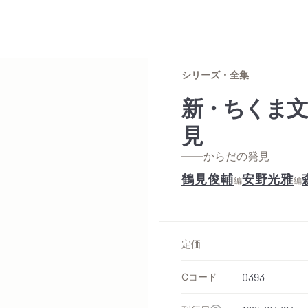
シリーズ・全集
新・ちくま文
見
——からだの発見
鶴見俊輔
安野光雅
編
編
定価
--
Cコード
0393