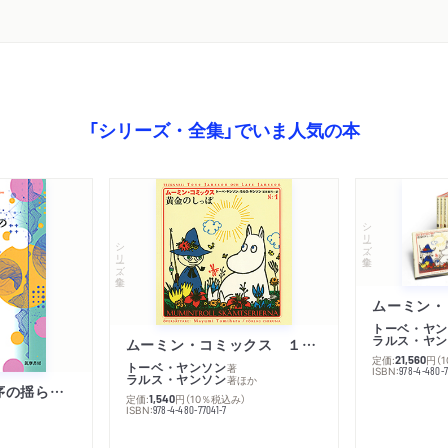
「シリーズ・全集」でいま人気の本
シリーズ・全集
シリーズ・全集
トーベ・ヤン
ラルス・ヤン
ムーミン・コミックス １ 黄金のしっぽ
定価:
円
（
21,560
トーベ・ヤンソン
著
ISBN:
978-4-480-
ラルス・ヤンソン
著
ほか
「リベラル国際秩序の揺らぎ」再考 年報政治学２０２６‐Ⅰ
定価:
円
（10％税込み）
1,540
ISBN:
978-4-480-77041-7