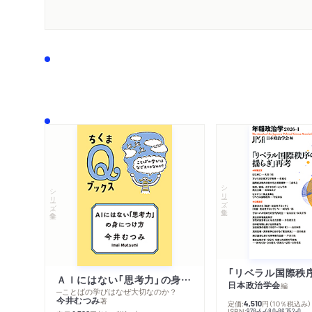
シリーズ・全集
シリーズ・全集
ＡＩにはない「思考力」の身につけ方
日本政治学会
編
─ことばの学びはなぜ大切なのか？
今井むつみ
著
定価:
円
（10％税込み）
4,510
ISBN:
978-4-480-86752-0