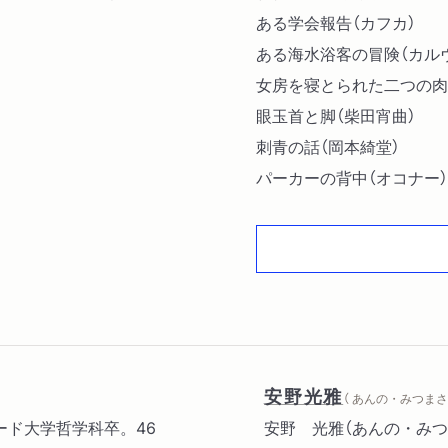
ある学会報告（カフカ）
ある海水浴客の冒険（カル
女房を寝とられた二つの肉
眼玉首と脚（柴田宵曲）
刺青の話（岡本綺堂）
パーカーの背中（オコナー）
欲望と黒人マッサージ師（
笞刑（金東仁）
ねむい（チェーホフ）
そんなこたないす（ヒュー
便利な治療（ボンデンペル
酒虫（芥川龍之介）
ヴァルドマル師の病症の真
安野光雅
（ あんの・みつまさ 
そったく（幸田文）
ァード大学哲学科卒。46
安野 光雅（あんの・みつ