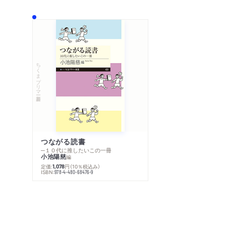
ちくまプリマー新書
つながる読書
─１０代に推したいこの一冊
小池陽慈
編
定価:
円
（10％税込み）
1,078
ISBN:
978-4-480-68476-9