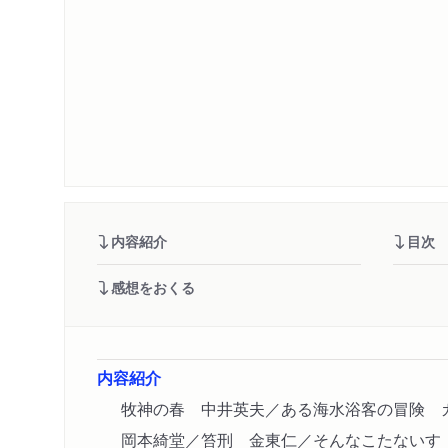
内容紹介
目次
感想をおくる
内容紹介
牧神の春 中井英夫／ある海水浴客の冒険
岡本綺堂／笞刑 金東仁／そんなこたないす