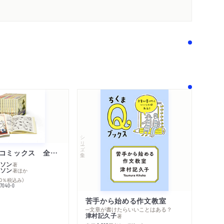
シリーズ・全集
ムーミン・コミックス 全１４巻セット
ソン
著
ソン
著
ほか
10％税込み）
77040-0
苦手から始める作文教室
─文章が書けたらいいことはある？
津村記久子
著