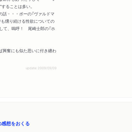
”することは多い。
話・・・ポーの『ヴァルドマ
でも燻り続ける性欲についての
して、嗚呼！ 尾崎士郎の『ホ
ば興奮にも似た思いに付き纏わ
update: 2009/09/09
の感想をおくる