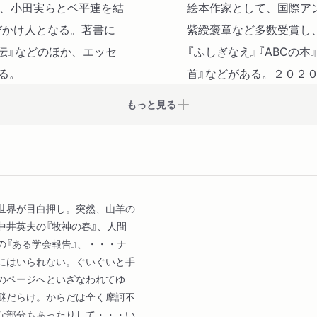
苺の季節（コールドウェル）
年、小田実らとベ平連を結
絵本作家として、国際ア
二世の縁 拾遺（円地文子）
びかけ人となる。著書に
紫綬褒章など多数受賞し
ホーデン侍従（尾崎士郎）
メ伝』などのほか、エッセ
『ふしぎなえ』『ABCの本
青塚氏の話（谷崎潤一郎）
る。
首』などがある。２０２
もっと見る
世界が目白押し。突然、山羊の
中井英夫の『牧神の春』、人間
の『ある学会報告』、・・・ナ
にはいられない。ぐいぐいと手
のページへといざなわれてゆ
謎だらけ。からだは全く摩訶不
な部分もあったりして・・・い