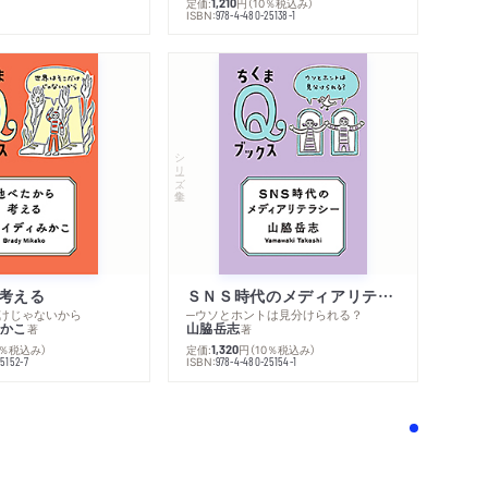
定価:
円
（10％税込み）
1,210
ISBN:
978-4-480-25138-1
シリーズ・全集
考える
ＳＮＳ時代のメディアリテラシー
けじゃないから
─ウソとホントは見分けられる？
かこ
山脇岳志
著
著
0％税込み）
定価:
円
（10％税込み）
1,320
ISBN:
5152-7
978-4-480-25154-1
！