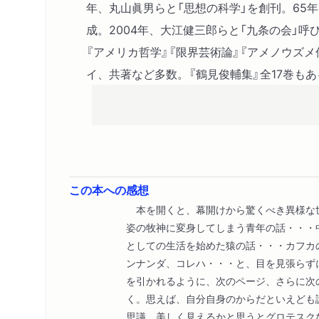
年、丸山眞男らと「思想の科学」を創刊。65
成。2004年、大江健三郎らと「九条の会」呼
『アメリカ哲学』『限界芸術論』『アメノウズ
イ、共著など多数。『鶴見俊輔集』全17巻もあ
この本への感想
本を開くと、幕開けから驚くべき異様な
姿の牧神に変身してしまう青年の話・・・
としての生活を始めた猿の話・・・カフカ
ンナンダ、コレハ・・・と、目を見張らず
を引かれるように、次のページ、さらに次
く。思えば、自分自身のからだといえども
思議。美しく見えるかと思うとグロテスク